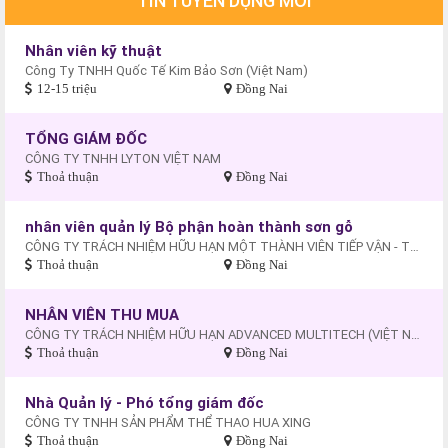
TIN TUYỂN DỤNG MỚI
Nhân viên kỹ thuật
Công Ty TNHH Quốc Tế Kim Bảo Sơn (Việt Nam)
12-15 triệu
Đồng Nai
TỔNG GIÁM ĐỐC
CÔNG TY TNHH LYTON VIỆT NAM
Thoả thuận
Đồng Nai
nhân viên quản lý Bộ phận hoàn thành sơn gỗ
CÔNG TY TRÁCH NHIỆM HỮU HẠN MỘT THÀNH VIÊN TIẾP VẬN - THƯƠNG MẠI - DU LỊCH XUYÊN THÁI BÌNH DƯƠNG
Thoả thuận
Đồng Nai
NHÂN VIÊN THU MUA
CÔNG TY TRÁCH NHIỆM HỮU HẠN ADVANCED MULTITECH (VIỆT NAM)
Thoả thuận
Đồng Nai
Nhà Quản lý - Phó tổng giám đốc
CÔNG TY TNHH SẢN PHẨM THỂ THAO HUA XING
Thoả thuận
Đồng Nai