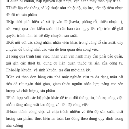
Chuẩn bị khuôn, nạp nguyên liệu nhựa, vận hành máy theo quy trình.
Thiết lập các thông số kỹ thuật như nhiệt độ, áp lực, tốc độ tiêm nhựa
để tối ưu sản phẩm.
Kịp thời phát hiện và xử lý vấn đề (bavia, phồng rỗ, thiếu nhựa...),
nếu vượt quá tầm kiểm soát thì cần báo cáo ngay lên cấp trên để giải
quyết, tránh làm trì trệ dây chuyền sản xuất.
Kết nối với các công nhân, nhân viên khác trong cùng tổ sản xuất, dây
chuyền để thống nhất các vấn đề liên quan đến công việc.
Trong quá trình làm việc, nhân viên vận hành máy cần phải bảo quản,
giữ gìn các thiết bị, dụng cụ liên quan thuộc tài sản của công ty.
Tháo/lắp khuôn, vệ sinh khuôn, tra dầu mỡ định kỳ.
Căn cứ theo đơn hàng của nhà máy nghiên cứu ra đa dạng mẫu cải
tiến để rút ngắn thời gian, giảm thiểu nguồn nhân lực, nâng cao sản
lượng và chất lượng sản phẩm.
Phối hợp với các bộ phận khác để trao đổi thông tin, hỗ trợ công việc
nhằm tăng năng suất lao động và tiến độ công việc.
Hoàn thành công việc và chịu trách nhiệm về tiến độ sản xuất, chất
lượng sản phẩm, thực hiện an toàn lao động theo đúng quy định trong
nhà xưởng