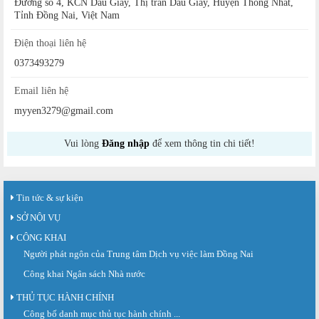
Đường số 4, KCN Dầu Giây, Thị trấn Dầu Giây, Huyện Thống Nhất,
Tỉnh Đồng Nai, Việt Nam
Điện thoại liên hệ
0373493279
Email liên hệ
myyen3279@gmail.com
Vui lòng
Đăng nhập
để xem thông tin chi tiết!
Tin tức & sự kiện
SỞ NỘI VỤ
CÔNG KHAI
Người phát ngôn của Trung tâm Dịch vụ việc làm Đồng Nai
Công khai Ngân sách Nhà nước
THỦ TỤC HÀNH CHÍNH
Công bố danh mục thủ tục hành chính ...