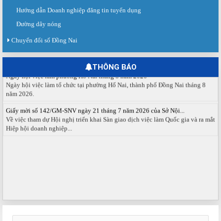
Sàn giao dịch việc làm lần thứ 08 năm 2026: Hơn 4.300 cơ hội...
Hướng dẫn Doanh nghiệp đăng tin tuyển dụng
Sáng ngày 03/8/2026, Trung tâm Dịch vụ việc làm Đồng Nai tổ chức Sàn giao
dịch việc làm lần thứ 08...
Đường dây nóng
Báo cáo số 141/BC-TTDVVL của Trung tâm Dịch vụ việc làm Đồng...
Chuyển đổi số Đồng Nai
Báo cáo kết quả tổ chức Sàn giao dịch việc làm lần thứ 08/2026 ngày 03
tháng 08 năm 2026.
THÔNG BÁO
Ngày hội việc làm phường Hố Nai tháng 8 năm 2026
Ngày hội việc làm tổ chức tại phường Hố Nai, thành phố Đồng Nai tháng 8
năm 2026.
Giấy mời số 142/GM-SNV ngày 21 tháng 7 năm 2026 của Sở Nội...
Về việc tham dự Hội nghị triển khai Sàn giao dịch việc làm Quốc gia và ra mắt
Hiệp hội doanh nghiệp...