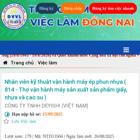
Đăng ký
Đăng nhập
Đăng ký tìm việc nhanh
19/8/1945 - 19/8/2026) và Quốc khánh nước Cộng hòa xã hội chủ nghĩa Việt 
Trang chủ
Việc làm
|
Nhân viên kỹ thuật vận hành máy ép phun nhựa (
814 - Thợ vận hành máy sản xuất sản phẩm giấy,
nhựa và cao su )
CÔNG TY TNHH DEYISHI (VIỆT NAM)
Hạn nộp hồ sơ:
15/09/2025
Lưu Việc làm
Lượt xem: 179
|
Mã: NTD13504
|
Ngày làm mới: 26/08/2025