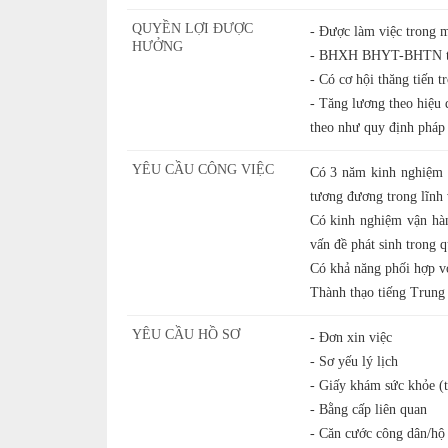
QUYỀN LỢI ĐƯỢC
- Được làm việc trong 
HƯỞNG
- BHXH BHYT-BHTN the
- Có cơ hội thăng tiến t
- Tăng lương theo hiệu 
theo như quy định ph
YÊU CẦU CÔNG VIỆC
Có 3 năm kinh nghiệm là
tương đương trong lĩnh 
Có kinh nghiệm vận hàn
vấn đề phát sinh trong q
Có khả năng phối hợp vớ
Thành thạo tiếng Trung 
YÊU CẦU HỒ SƠ
- Đơn xin việc
- Sơ yếu lý lịch
- Giấy khám sức khỏe (t
- Bằng cấp liên quan
- Căn cước công dân/hộ