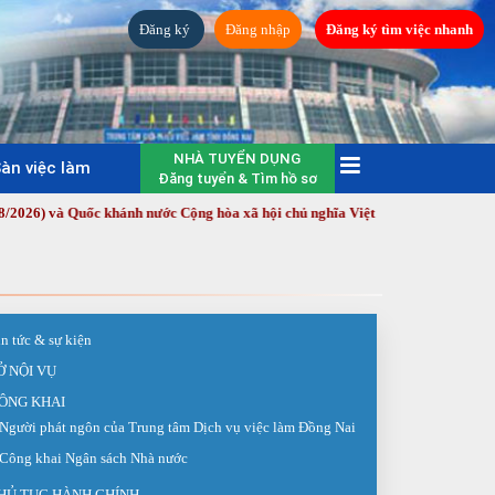
Đăng ký
Đăng nhập
Đăng ký tìm việc nhanh
NHÀ TUYỂN DỤNG
àn việc làm
Đăng tuyển & Tìm hồ sơ
và Quốc khánh nước Cộng hòa xã hội chủ nghĩa Việt Nam (2/9/1945 - 2/9/2026
in tức & sự kiện
Ở NỘI VỤ
ÔNG KHAI
Người phát ngôn của Trung tâm Dịch vụ việc làm Đồng Nai
Công khai Ngân sách Nhà nước
HỦ TỤC HÀNH CHÍNH