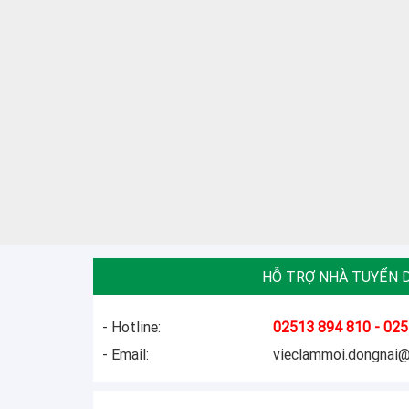
HỖ TRỢ NHÀ TUYỂN 
- Hotline:
02513 894 810 - 025
- Email:
vieclammoi.dongnai