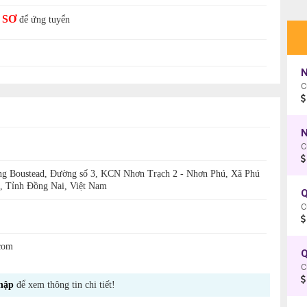
 SƠ
để ứng tuyển
N
C
N
C
ng Boustead, Đường số 3, KCN Nhơn Trạch 2 - Nhơn Phú, Xã Phú
, Tỉnh Đồng Nai, Việt Nam
Q
C
com
Q
C
hập
để xem thông tin chi tiết!