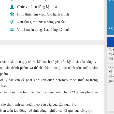
Sàn
Chức vụ:
Lao động kỹ thuật
Sán
chức
Hình thức làm việc:
Giờ hành chính
Yêu cầu giới tính:
Không yêu cầu
Báo
Đồn
C
Vị trí tuyển dụng:
Lao động kỹ thuật
Báo
ngà
Ngà
Ngà
Nai
 sản xuất theo quy trình, kế hoạch và yêu cầu kỹ thuật của công ty.
Giấ
Nội.
ệu, bán thành phẩm và thành phẩm trong quá trình sản xuất nhằm
Về 
 phẩm.
gia 
xử lý các vấn đề phát sinh liên quan đến máy móc, thiết bị trong
giao.
ận liên quan để bảo đảm tiến độ sản xuất, chất lượng sản phẩm và
cáo tình hình sản xuất theo yêu cầu của cấp quản lý.
ề an toàn lao động, vệ sinh công nghiệp và nội quy của công ty.