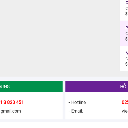
C
P
C
N
C
DỤNG
HỖ 
1 8 823 451
- Hotline:
02
@gmail.com
- Email:
vi