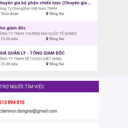
Chuyên gia bộ phận chiến lược (Chuyên gia bộ phận SPT)
ông Ty ChangShin Việt Nam TNHH
Thoả thuận
Đồng Nai
hó giám đốc
ÔNG TY TNHH THƯƠNG MẠI QUỐC TẾ QONEX
15-20 triệu
Đồng Nai
HÀ QUẢN LÝ - TỔNG GIÁM ĐỐC
ÔNG TY TNHH DỆT EACH (VIỆT NAM)
25-30 triệu
Đồng Nai
TRỢ NGƯỜI TÌM VIỆC
513 894 810
eclammoi.dongnai@gmail.com