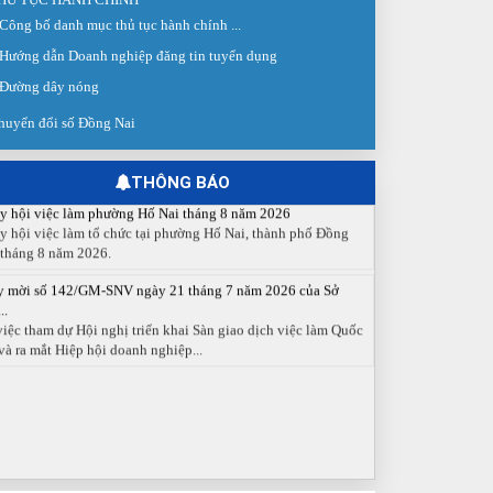
 giao dịch việc làm lần thứ 08 năm 2026: Hơn 4.300 cơ hội...
Công bố danh mục thủ tục hành chính ...
g ngày 03/8/2026, Trung tâm Dịch vụ việc làm Đồng Nai tổ
Hướng dẫn Doanh nghiệp đăng tin tuyển dụng
 Sàn giao dịch việc làm lần thứ 08...
Đường dây nóng
 cáo số 141/BC-TTDVVL của Trung tâm Dịch vụ việc làm
g...
huyển đổi số Đồng Nai
 cáo kết quả tổ chức Sàn giao dịch việc làm lần thứ 08/2026
y 03 tháng 08 năm 2026.
THÔNG BÁO
y hội việc làm phường Hố Nai tháng 8 năm 2026
y hội việc làm tổ chức tại phường Hố Nai, thành phố Đồng
 tháng 8 năm 2026.
y mời số 142/GM-SNV ngày 21 tháng 7 năm 2026 của Sở
..
việc tham dự Hội nghị triển khai Sàn giao dịch việc làm Quốc
và ra mắt Hiệp hội doanh nghiệp...