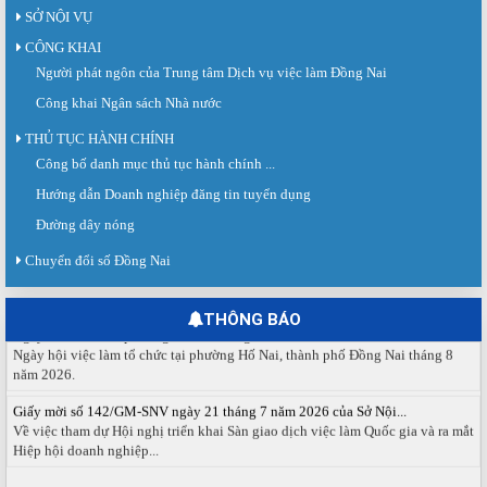
SỞ NỘI VỤ
CÔNG KHAI
Người phát ngôn của Trung tâm Dịch vụ việc làm Đồng Nai
Công khai Ngân sách Nhà nước
THỦ TỤC HÀNH CHÍNH
Công bố danh mục thủ tục hành chính ...
Sàn giao dịch việc làm lần thứ 08 năm 2026: Hơn 4.300 cơ hội...
Sáng ngày 03/8/2026, Trung tâm Dịch vụ việc làm Đồng Nai tổ chức Sàn giao
Hướng dẫn Doanh nghiệp đăng tin tuyển dụng
dịch việc làm lần thứ 08...
Đường dây nóng
Báo cáo số 141/BC-TTDVVL của Trung tâm Dịch vụ việc làm Đồng...
Chuyển đổi số Đồng Nai
Báo cáo kết quả tổ chức Sàn giao dịch việc làm lần thứ 08/2026 ngày 03
tháng 08 năm 2026.
THÔNG BÁO
Ngày hội việc làm phường Hố Nai tháng 8 năm 2026
Ngày hội việc làm tổ chức tại phường Hố Nai, thành phố Đồng Nai tháng 8
năm 2026.
Giấy mời số 142/GM-SNV ngày 21 tháng 7 năm 2026 của Sở Nội...
Về việc tham dự Hội nghị triển khai Sàn giao dịch việc làm Quốc gia và ra mắt
Hiệp hội doanh nghiệp...