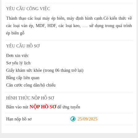
YÊU CẦU CÔNG VIỆC
Thành thạo các loại máy ép biên, máy định hình cạnh.Có kiến thức về
các loại ván ép, MDF, HDF, các loại keo, …. sử dụng trong quá trình
ép biên gỗ
YÊU CẦU HỒ SƠ
Đơn xin việc
Sơ yếu lý lịch
Giấy khám sức khỏe (trong 06 tháng trở lại)
Bằng cấp liên quan
Căn cước công dân/hộ chiếu
HÌNH THỨC NỘP HỒ SƠ
NỘP HỒ SƠ
Bấm vào nút
để ứng tuyển
Hạn nộp hồ sơ
25/09/2025