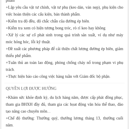
phẩm
+Lập yêu cầu vật tư chính, vật tư phụ (keo dán, ván nẹp), phụ kiện cho
việc hoàn thiện các cấu kiện, bán thành phẩm.
+Kiểm tra độ đều, độ chắc chắn của đường ép biên.
+Kiểm tra xem có hiện tượng bong tróc, rò rỉ keo hay không
+Xử lý các sự cố phát sinh trong quá trình sản xuất, ví dụ như máy
móc hỏng hóc, lỗi kỹ thuật.
+Đề xuất các phương pháp để cải thiện chất lượng đường ép biên, giảm
thiểu phế phẩm.
+Tuân thủ an toàn lao động, phòng chống cháy nổ trong phạm vi phụ
trách.
+Thực hiện báo cáo công việc hàng tuần với Giám đốc bộ phận.
QUYỀN LỢI ĐƯỢC HƯỞNG
+Khám sức khỏe định kỳ, du lịch hàng năm, được cấp phát đồng phục,
tham gia BHXH đầy đủ, tham gia các họat động văn hóa thể thao, đào
tạo nâng cao chuyên môn...
+Chế độ thưởng: Thưởng quý, thưởng lương tháng 13, thưởng cuối
năm.