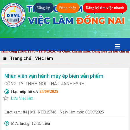
Đăng ký
Đăng nhập
Đăng ký tìm việc nhanh
ông (19/8/1945 - 19/8/2026) và Quốc khánh nước Cộng hòa xã hội chủ nghĩa V
Trang chủ
Việc làm
|
Nhân viên vận hành máy ép biên sản phẩm
CÔNG TY TNHH NỘI THẤT JANE EYRE
Hạn nộp hồ sơ:
25/09/2025
Lưu Việc làm
Lượt xem: 84
|
Mã: NTD15748
|
Ngày làm mới: 05/09/2025
Mức lương:
12-15 triệu