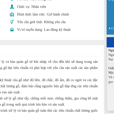
Sàn
Chức vụ:
Nhân viên
Sán
chức
Hình thức làm việc:
Giờ hành chính
Yêu cầu giới tính:
Không yêu cầu
Báo
Đồn
C
Vị trí tuyển dụng:
Lao động kỹ thuật
Báo
ngà
Ngà
Ngà
Nai
ử lý và bảo quản gỗ từ khi nhập về cho đến khi sử dụng trong sản
Giấ
Nội.
g gỗ đạt tiêu chuẩn và phù hợp với yêu cầu sản xuất các sản phẩm
Về 
gia 
 kỹ thuật của gỗ như độ bền, độ chắc, độ ẩm, độ co ngót và các đặc
 chất lượng gỗ, đảm bảo rằng nguyên liệu gỗ đáp ứng các tiêu chuẩn
 vào sản xuất.
ình xử lý gỗ như tẩy, chống mối mọt, chống thấm, gia công bề mặt
 gỗ trong suốt quá trình lưu kho và sản xuất.
trình xử lý và bảo quản gỗ tuân thủ các tiêu chuẩn chất lượng quốc