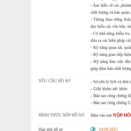
- Am hiểu về các phươn
chất lượng và bảo quản g
- Thông thạo tiếng Anh,
đọc hiểu các văn bản, tà
- Có khả năng kiểm tra 
đưa ra các biện pháp cải 
- Kỹ năng quan sát, quản
- Kỹ năng giao tiếp hiệ
- Kỹ năng làm việc độc
giúp đảm bảo chất lượng
YÊU CẦU HỒ SƠ
- Sơ yếu lý lịch và đơn
- Giấy khám sức khỏe
- Bản sao công chứng bằ
- Bản sao công chứng C
NỘP HỒ
HÌNH THỨC NỘP HỒ SƠ
Bấm vào nút
Hạn nộp hồ sơ
04/06/2025