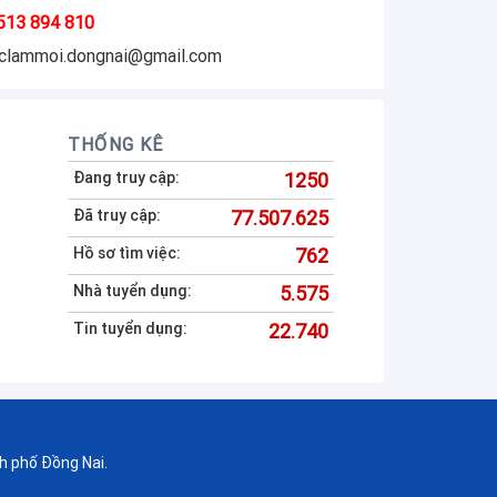
513 894 810
eclammoi.dongnai@gmail.com
THỐNG KÊ
Đang truy cập:
1250
Đã truy cập:
77.507.625
Hồ sơ tìm việc:
762
Nhà tuyển dụng:
5.575
Tin tuyển dụng:
22.740
h phố Đồng Nai.