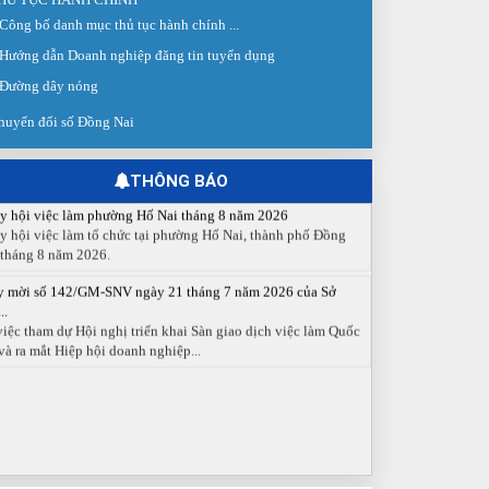
 giao dịch việc làm lần thứ 08 năm 2026: Hơn 4.300 cơ hội...
Công bố danh mục thủ tục hành chính ...
g ngày 03/8/2026, Trung tâm Dịch vụ việc làm Đồng Nai tổ
Hướng dẫn Doanh nghiệp đăng tin tuyển dụng
 Sàn giao dịch việc làm lần thứ 08...
Đường dây nóng
 cáo số 141/BC-TTDVVL của Trung tâm Dịch vụ việc làm
g...
huyển đổi số Đồng Nai
 cáo kết quả tổ chức Sàn giao dịch việc làm lần thứ 08/2026
y 03 tháng 08 năm 2026.
THÔNG BÁO
y hội việc làm phường Hố Nai tháng 8 năm 2026
y hội việc làm tổ chức tại phường Hố Nai, thành phố Đồng
 tháng 8 năm 2026.
y mời số 142/GM-SNV ngày 21 tháng 7 năm 2026 của Sở
..
việc tham dự Hội nghị triển khai Sàn giao dịch việc làm Quốc
và ra mắt Hiệp hội doanh nghiệp...