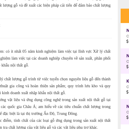
ất lượng gỗ và đề xuất các biện pháp cải tiến để đảm bảo chất lượng
t
N
C
m: có ít nhất 05 năm kinh nghiệm làm việc tại lĩnh vực Xử lý chất
nghiệm làm việc tại các doanh nghiệp chuyên về sản xuất, phân phối
C
 khẩu nội thất gỗ.
lý chất lượng gỗ trình từ việc tuyển chọn nguyên liệu gỗ đến thành
huật gia công và hoàn thiện sản phẩm; quy trình lưu kho và quy
C
i kinh doanh xuất nhập khẩu nội thất gỗ.
ng vật liệu và ứng dụng công nghệ trong sản xuất nội thất gỗ tại
N
ác quốc gia Châu Á; am hiểu về các tiêu chuẩn chất lượng trong
C
ế đặc biệt là tại thị trường Ấn Độ, Trung Đông.
c điểm, tính chất của các loại gỗ ứng dụng trong sản xuất nội thất
tra chất lượng của vật liệu gỗ và các vật liệu phụ trợ khác.