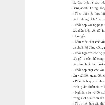
tế, đặc biệt là các t
Bangladesh, Trung Đông
- Theo dõi việc thực h
cách, không bị hư hại tr
- Phối hợp với bộ phận 
các điều kiện về: độ ẩ
lượng gỗ.
- Làm việc chặt chẽ vớ
và chuẩn bị đúng cách, 
- Phối hợp với các bộ p
cấp gỗ từ các nhà cung 
các tiêu chuẩn kỹ thuật 
- Phối hợp chặt chẽ với 
sản xuất liên quan đến c
- Phân tích quy trình x
trình, giảm thiểu rủi ro 
- Nghiên cứu và đề xuấ
trong suốt quá trình sản 
- Thực hiện báo cáo địn