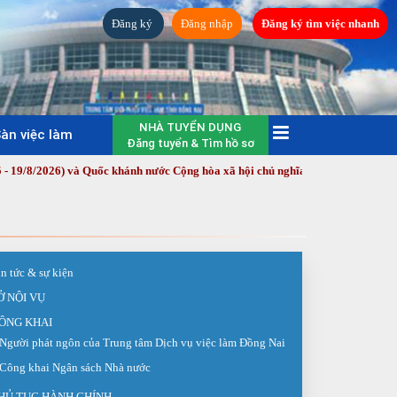
Đăng ký
Đăng nhập
Đăng ký tìm việc nhanh
NHÀ TUYỂN DỤNG
àn việc làm
Đăng tuyển & Tìm hồ sơ
6) và Quốc khánh nước Cộng hòa xã hội chủ nghĩa Việt Nam (2/9/1945 - 2/9/
in tức & sự kiện
Ở NỘI VỤ
ÔNG KHAI
Người phát ngôn của Trung tâm Dịch vụ việc làm Đồng Nai
Công khai Ngân sách Nhà nước
HỦ TỤC HÀNH CHÍNH