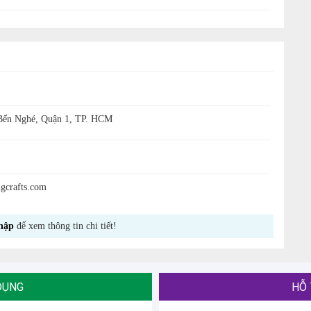
 Bến Nghé, Quận 1, TP. HCM
gcrafts.com
hập
để xem thông tin chi tiết!
DỤNG
HỖ 