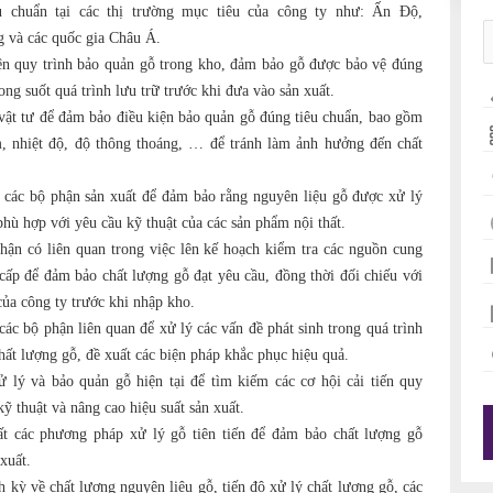
iêu chuẩn tại các thị trường mục tiêu của công ty như: Ấn Độ,
 và các quốc gia Châu Á.
iện quy trình bảo quản gỗ trong kho, đảm bảo gỗ được bảo vệ đúng
ong suốt quá trình lưu trữ trước khi đưa vào sản xuất.
vật tư để đảm bảo điều kiện bảo quản gỗ đúng tiêu chuẩn, bao gồm
m, nhiệt độ, độ thông thoáng, … để tránh làm ảnh hưởng đến chất
i các bộ phận sản xuất để đảm bảo rằng nguyên liệu gỗ được xử lý
phù hợp với yêu cầu kỹ thuật của các sản phẩm nội thất.
hận có liên quan trong việc lên kế hoạch kiểm tra các nguồn cung
cấp để đảm bảo chất lượng gỗ đạt yêu cầu, đồng thời đối chiếu với
của công ty trước khi nhập kho.
các bộ phận liên quan để xử lý các vấn đề phát sinh trong quá trình
hất lượng gỗ, đề xuất các biện pháp khắc phục hiệu quả.
ử lý và bảo quản gỗ hiện tại để tìm kiếm các cơ hội cải tiến quy
kỹ thuật và nâng cao hiệu suất sản xuất.
t các phương pháp xử lý gỗ tiên tiến để đảm bảo chất lượng gỗ
xuất.
h kỳ về chất lượng nguyên liệu gỗ, tiến độ xử lý chất lượng gỗ, các