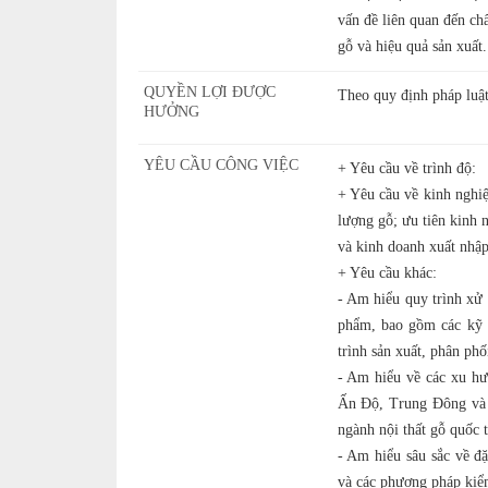
vấn đề liên quan đến ch
gỗ và hiệu quả sản xuất.
QUYỀN LỢI ĐƯỢC
Theo quy định pháp luậ
HƯỞNG
YÊU CẦU CÔNG VIỆC
+ Yêu cầu về trình độ:
+ Yêu cầu về kinh nghiệ
lượng gỗ; ưu tiên kinh 
và kinh doanh xuất nhập
+ Yêu cầu khác:
- Am hiểu quy trình xử 
phẩm, bao gồm các kỹ t
trình sản xuất, phân phố
- Am hiểu về các xu hướ
Ấn Độ, Trung Đông và c
ngành nội thất gỗ quốc t
- Am hiểu sâu sắc về đặ
và các phương pháp kiểm 