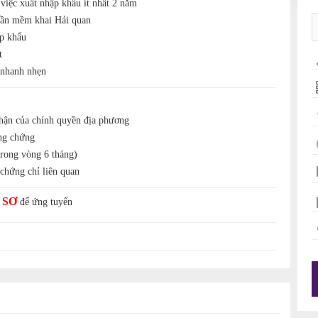
việc xuất nhập khẩu ít nhất 2 năm
hần mềm khai Hải quan
ập khẩu
t
 nhanh nhẹn
 nhận của chính quyền địa phương
ng chứng
trong vòng 6 tháng)
 chứng chỉ liên quan
 SƠ
để ứng tuyển