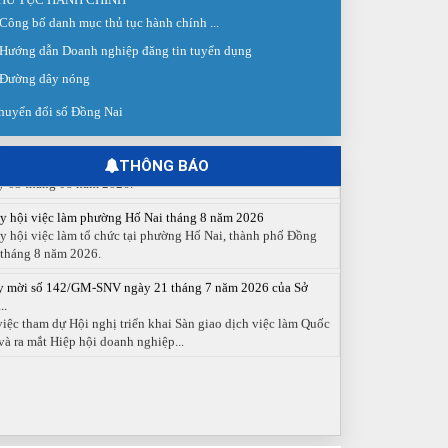
Công bố danh mục thủ tục hành chính ...
 giao dịch việc làm lần thứ 08 năm 2026: Hơn 4.300 cơ hội...
g ngày 03/8/2026, Trung tâm Dịch vụ việc làm Đồng Nai tổ
Hướng dẫn Doanh nghiệp đăng tin tuyển dụng
 Sàn giao dịch việc làm lần thứ 08...
Đường dây nóng
 cáo số 141/BC-TTDVVL của Trung tâm Dịch vụ việc làm
huyển đổi số Đồng Nai
g...
 cáo kết quả tổ chức Sàn giao dịch việc làm lần thứ 08/2026
y 03 tháng 08 năm 2026.
THÔNG BÁO
y hội việc làm phường Hố Nai tháng 8 năm 2026
y hội việc làm tổ chức tại phường Hố Nai, thành phố Đồng
 tháng 8 năm 2026.
y mời số 142/GM-SNV ngày 21 tháng 7 năm 2026 của Sở
..
việc tham dự Hội nghị triển khai Sàn giao dịch việc làm Quốc
và ra mắt Hiệp hội doanh nghiệp...