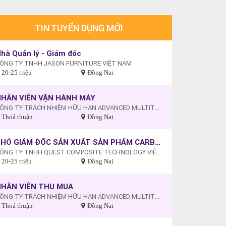
TIN TUYỂN DỤNG MỚI
hà Quản lý - Giám đốc
ÔNG TY TNHH JASON FURNITURE VIỆT NAM
20-25 triệu
Đồng Nai
HÂN VIÊN VẬN HÀNH MÁY
CÔNG TY TRÁCH NHIỆM HỮU HẠN ADVANCED MULTITECH (VIỆT NAM)
Thoả thuận
Đồng Nai
PHÓ GIÁM ĐỐC SẢN XUẤT SẢN PHẨM CARBON
CÔNG TY TNHH QUEST COMPOSITE TECHNOLOGY VIỆT NAM
20-25 triệu
Đồng Nai
NHÂN VIÊN THU MUA
CÔNG TY TRÁCH NHIỆM HỮU HẠN ADVANCED MULTITECH (VIỆT NAM)
Thoả thuận
Đồng Nai