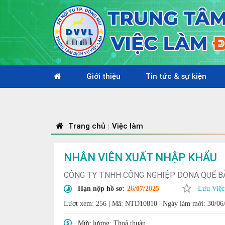
Giới thiệu
Tin tức & sự kiện
Trang chủ
Việc làm
|
NHÂN VIÊN XUẤT NHẬP KHẨU
CÔNG TY TNHH CÔNG NGHIỆP DONA QUẾ B
Hạn nộp hồ sơ:
26/07/2025
Lưu Việc
Lượt xem: 256
|
Mã: NTD10810
|
Ngày làm mới: 30/06
Mức lương:
Thoả thuận