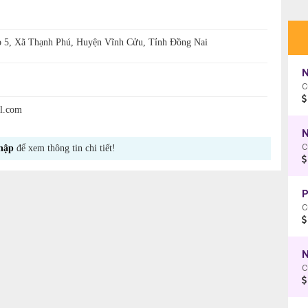
p 5, Xã Thạnh Phú, Huyện Vĩnh Cửu, Tỉnh Đồng Nai
N
C
l.com
N
hập
để xem thông tin chi tiết!