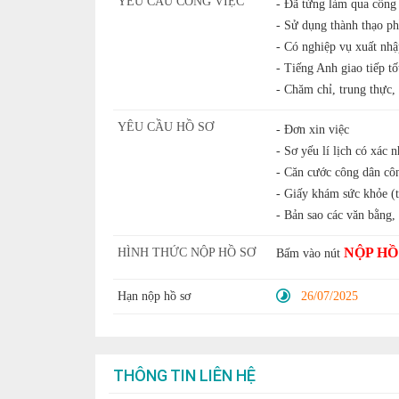
YÊU CẦU CÔNG VIỆC
- Đã từng làm qua công 
- Sử dụng thành thạo p
- Có nghiệp vụ xuất nh
- Tiếng Anh giao tiếp tố
- Chăm chỉ, trung thực,
YÊU CẦU HỒ SƠ
- Đơn xin việc
- Sơ yếu lí lịch có xác
- Căn cước công dân cô
- Giấy khám sức khỏe (
- Bản sao các văn bằng,
NỘP HỒ
HÌNH THỨC NỘP HỒ SƠ
Bấm vào nút
Hạn nộp hồ sơ
26/07/2025
THÔNG TIN LIÊN HỆ