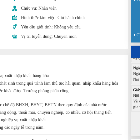
Chức vụ:
Nhân viên
Sàn
Sán
Hình thức làm việc:
Giờ hành chính
chức
Yêu cầu giới tính:
Không yêu cầu
Báo
C
Vị trí tuyển dụng:
Chuyên môn
Đồn
Báo
ngà
Ngà
Ngà
Nai
vụ xuất nhập khẩu hàng hóa
Giấ
phát sinh trong quá trình làm thủ tục hải quan, nhập khẩu hàng hóa
Nội.
iệc khác được Trưởng phòng phân công.
Về 
gia 
ác chế độ BHXH, BHYT, BHTN theo quy định của nhà nước
ăng động, thoải mái, chuyên nghiệp, có nhiều cơ hội thăng tiến
i nghiệp vụ xuất nhập khẩu
g các ngày lễ trong năm.