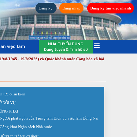
Đăng ký
Đăng nhập
Đăng ký tìm việc nhanh
NHÀ TUYỂN DỤNG
àn việc làm
Đăng tuyển & Tìm hồ sơ
9/8/2026) và Quốc khánh nước Cộng hòa xã hội chủ nghĩa Việt Nam (2/9/1945 
in tức & sự kiện
Ở NỘI VỤ
ÔNG KHAI
Người phát ngôn của Trung tâm Dịch vụ việc làm Đồng Nai
Công khai Ngân sách Nhà nước
HỦ TỤC HÀNH CHÍNH