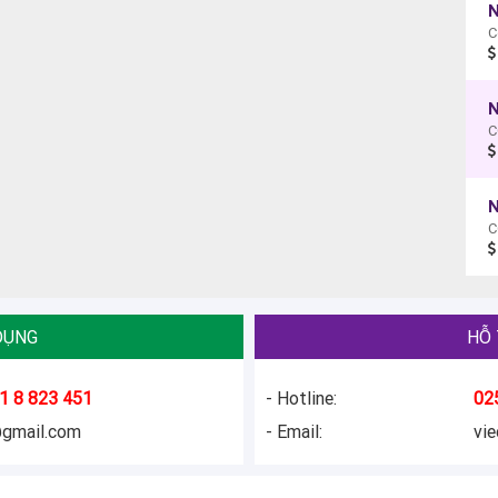
N
C
N
C
N
C
DỤNG
HỖ 
1 8 823 451
- Hotline:
02
@gmail.com
- Email:
vi