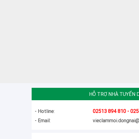
HỖ TRỢ NHÀ TUYỂN 
- Hotline:
02513 894 810 - 025
- Email:
vieclammoi.dongnai