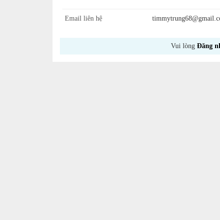
Email liên hệ
timmytrung68@gmail.
Vui lòng
Đăng n