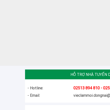
HỖ TRỢ NHÀ TUYỂN 
- Hotline:
02513 894 810 - 025
- Email:
vieclammoi.dongnai