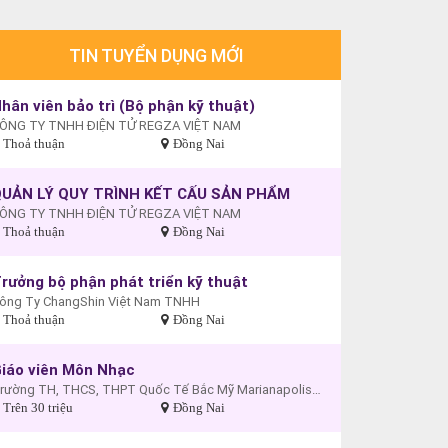
TIN TUYỂN DỤNG MỚI
hân viên bảo trì (Bộ phận kỹ thuật)
ÔNG TY TNHH ĐIỆN TỬ REGZA VIỆT NAM
Thoả thuận
Đồng Nai
UẢN LÝ QUY TRÌNH KẾT CẤU SẢN PHẨM
ÔNG TY TNHH ĐIỆN TỬ REGZA VIỆT NAM
Thoả thuận
Đồng Nai
rưởng bộ phận phát triển kỹ thuật
ông Ty ChangShin Việt Nam TNHH
Thoả thuận
Đồng Nai
iáo viên Môn Nhạc
Trường TH, THCS, THPT Quốc Tế Bắc Mỹ Marianapolis - Cơ sở Biên Hòa
Trên 30 triệu
Đồng Nai