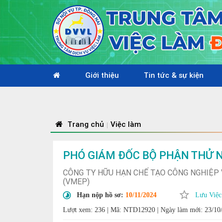
Giới thiệu
Tin tức & sự kiện
Nhiệt l
Trang chủ
Việc làm
|
PHÓ GIÁM ĐỐC BỘ PHẬN THỬ 
CÔNG TY HỮU HẠN CHẾ TẠO CÔNG NGHIỆP 
(VMEP)
Hạn nộp hồ sơ:
10/11/2024
Lưu Việc
Lượt xem: 236
|
Mã: NTD12920
|
Ngày làm mới: 23/10