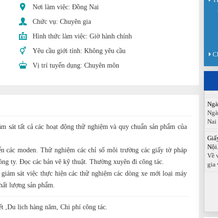
Nơi làm việc: Đồng Nai
Sàn
Chức vụ:
Chuyên gia
Sán
chức
Hình thức làm việc:
Giờ hành chính
Báo
Yêu cầu giới tính:
Không yêu cầu
C
Đồn
Vị trí tuyển dụng:
Chuyên môn
Báo
ngà
Ngà
Ngà
Nai
Giấ
ám sát tất cả các hoạt động thử nghiệm và quy chuẩn sản phẩm của
Nội.
Về 
ển các moden. Thử nghiệm các chỉ số môi trường các giấy tờ pháp
gia 
ng ty. Đọc các bản vẽ kỹ thuật. Thường xuyên đi công tác.
 giám sát việc thực hiện các thử nghiệm các dòng xe mới loại máy
chất lượng sản phẩm.
t ,Du lịch hàng năm, Chi phí công tác.