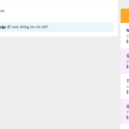
com
hập
để xem thông tin chi tiết!
N
C
Q
C
T
C
G