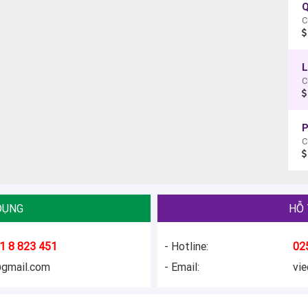
Q
C
L
C
C
DỤNG
HỖ 
1 8 823 451
- Hotline:
02
@gmail.com
- Email:
vi