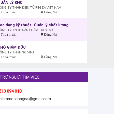
UẢN LÝ KHO
ÔNG TY TNHH ĐIỆN TỬ REGZA VIỆT NAM
Thoả thuận
Đồng Nai
ao động kỹ thuật- Quản lý chất lượng
ÔNG TY TNHH SẢN PHẨM TRI STAR
Thoả thuận
Đồng Nai
PHÓ GIÁM ĐỐC
ÔNG TY TNHH SG VINA
Thoả thuận
Đồng Nai
TRỢ NGƯỜI TÌM VIỆC
513 894 810
eclammoi.dongnai@gmail.com