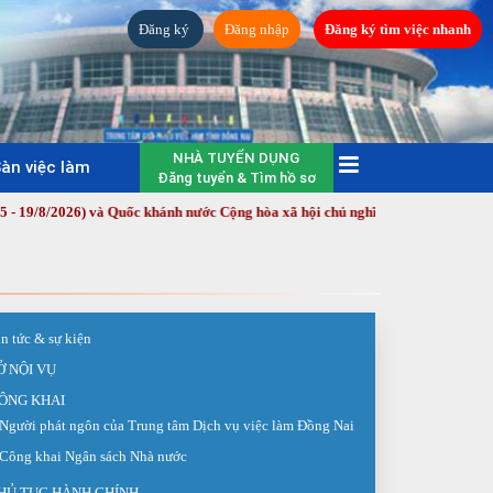
Đăng ký
Đăng nhập
Đăng ký tìm việc nhanh
NHÀ TUYỂN DỤNG
àn việc làm
Đăng tuyển & Tìm hồ sơ
6) và Quốc khánh nước Cộng hòa xã hội chủ nghĩa Việt Nam (2/9/1945 - 2/9/2
in tức & sự kiện
Ở NỘI VỤ
ÔNG KHAI
Người phát ngôn của Trung tâm Dịch vụ việc làm Đồng Nai
Công khai Ngân sách Nhà nước
HỦ TỤC HÀNH CHÍNH