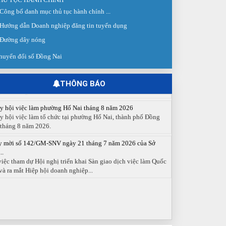
Công bố danh mục thủ tục hành chính ...
 giao dịch việc làm lần thứ 08 năm 2026: Hơn 4.300 cơ hội...
g ngày 03/8/2026, Trung tâm Dịch vụ việc làm Đồng Nai tổ
Hướng dẫn Doanh nghiệp đăng tin tuyển dụng
 Sàn giao dịch việc làm lần thứ 08...
Đường dây nóng
 cáo số 141/BC-TTDVVL của Trung tâm Dịch vụ việc làm
huyển đổi số Đồng Nai
g...
 cáo kết quả tổ chức Sàn giao dịch việc làm lần thứ 08/2026
y 03 tháng 08 năm 2026.
THÔNG BÁO
y hội việc làm phường Hố Nai tháng 8 năm 2026
y hội việc làm tổ chức tại phường Hố Nai, thành phố Đồng
 tháng 8 năm 2026.
y mời số 142/GM-SNV ngày 21 tháng 7 năm 2026 của Sở
..
việc tham dự Hội nghị triển khai Sàn giao dịch việc làm Quốc
và ra mắt Hiệp hội doanh nghiệp...