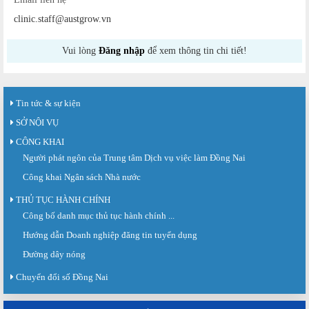
clinic.staff@austgrow.vn
Vui lòng
Đăng nhập
để xem thông tin chi tiết!
Tin tức & sự kiện
SỞ NỘI VỤ
CÔNG KHAI
Người phát ngôn của Trung tâm Dịch vụ việc làm Đồng Nai
Công khai Ngân sách Nhà nước
THỦ TỤC HÀNH CHÍNH
Công bố danh mục thủ tục hành chính ...
Sàn giao dịch việc làm lần thứ 08 năm 2026: Hơn 4.300 cơ hội...
Sáng ngày 03/8/2026, Trung tâm Dịch vụ việc làm Đồng Nai tổ chức Sàn giao
Hướng dẫn Doanh nghiệp đăng tin tuyển dụng
dịch việc làm lần thứ 08...
Đường dây nóng
Báo cáo số 141/BC-TTDVVL của Trung tâm Dịch vụ việc làm Đồng...
Chuyển đổi số Đồng Nai
Báo cáo kết quả tổ chức Sàn giao dịch việc làm lần thứ 08/2026 ngày 03
tháng 08 năm 2026.