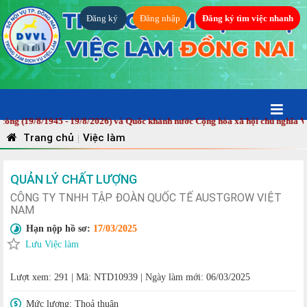
Đăng ký
Đăng nhập
Đăng ký tìm việc nhanh
(19/8/1945 - 19/8/2026) và Quốc khánh nước Cộng hòa xã hội chủ nghĩa Việt 
Trang chủ
Việc làm
|
QUẢN LÝ CHẤT LƯỢNG
CÔNG TY TNHH TẬP ĐOÀN QUỐC TẾ AUSTGROW VIỆT
NAM
Hạn nộp hồ sơ:
17/03/2025
Lưu Việc làm
Lượt xem: 291
|
Mã: NTD10939
|
Ngày làm mới: 06/03/2025
Mức lương:
Thoả thuận