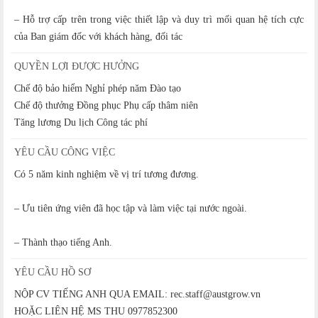
– Hỗ trợ cấp trên trong việc thiết lập và duy trì mối quan hệ tích cực
của Ban giám đốc với khách hàng, đối tác
QUYỀN LỢI ĐƯỢC HƯỞNG
Chế độ bảo hiểm Nghỉ phép năm Đào tạo
Chế độ thưởng Đồng phục Phụ cấp thâm niên
Tăng lương Du lịch Công tác phí
YÊU CẦU CÔNG VIỆC
Có 5 năm kinh nghiệm về vị trí tương đương.
– Ưu tiên ứng viên đã học tập và làm việc tại nước ngoài.
– Thành thạo tiếng Anh.
YÊU CẦU HỒ SƠ
NỘP CV TIẾNG ANH QUA EMAIL: rec.staff@austgrow.vn
HOẶC LIÊN HỆ MS THU 0977852300