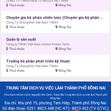
CÔNG TY TNHH ĐIỆN TỬ REGZA VIỆT NAM
Thoả thuận
Đồng Nai
Chuyên gia bộ phận chiến lược (Chuyên gia bộ phận SPT)
Công Ty ChangShin Việt Nam TNHH
Thoả thuận
Đồng Nai
Quản lý sản xuất
Công ty TNHH Việt Nam Center Power Tech
Thoả thuận
Đồng Nai
Trưởng bộ phận phát triển kỹ thuật
Công Ty ChangShin Việt Nam TNHH
Thoả thuận
Đồng Nai
TRUNG TÂM DỊCH VỤ VIỆC LÀM THÀNH PHỐ ĐỒNG NAI
Chịu trách nhiệm chính: Nguyễn Văn Cảnh - Giám đốc Trung tâm Dịch vụ việc làm Thành phố
Đồng Nai.
Địa chỉ: Khu phố 15, phường Tam Hiệp, Thành phố Đồng Nai.
Số điện thoại: 0251. 8823 448 (HC-KT)- 8823 452 (TV-GTVL)
-