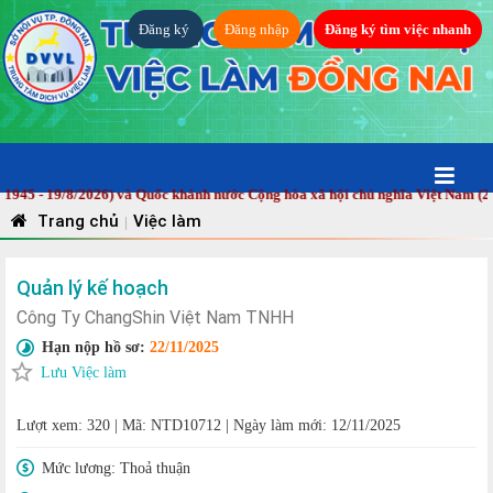
Đăng ký
Đăng nhập
Đăng ký tìm việc nhanh
- 19/8/2026) và Quốc khánh nước Cộng hòa xã hội chủ nghĩa Việt Nam (2/9/1
Trang chủ
Việc làm
|
Quản lý kế hoạch
Công Ty ChangShin Việt Nam TNHH
Hạn nộp hồ sơ:
22/11/2025
Lưu Việc làm
Lượt xem: 320
|
Mã: NTD10712
|
Ngày làm mới: 12/11/2025
Mức lương:
Thoả thuận