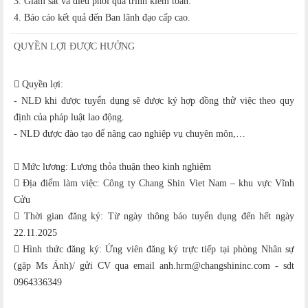
3. Giám sát và điều phối quá trình kiểm toán.
4. Báo cáo kết quả đến Ban lãnh đạo cấp cao.
QUYỀN LỢI ĐƯỢC HƯỞNG
 Quyền lợi:
- NLĐ khi được tuyển dụng sẽ được ký hợp đồng thử việc theo quy
định của pháp luật lao động.
- NLĐ được đào tạo để nâng cao nghiệp vụ chuyên môn,…
 Mức lương: Lương thỏa thuận theo kinh nghiệm
 Địa điểm làm việc: Công ty Chang Shin Viet Nam – khu vực Vĩnh
Cửu
 Thời gian đăng ký: Từ ngày thông báo tuyển dụng đến hết ngày
22.11.2025
 Hình thức đăng ký: Ứng viên đăng ký trực tiếp tại phòng Nhân sự
(gặp Ms Ánh)/ gửi CV qua email anh.hrm@changshininc.com - sdt
0964336349