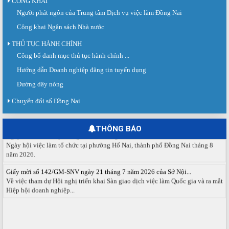
CÔNG KHAI
Người phát ngôn của Trung tâm Dịch vụ việc làm Đồng Nai
Công khai Ngân sách Nhà nước
THỦ TỤC HÀNH CHÍNH
Công bố danh mục thủ tục hành chính ...
Sàn giao dịch việc làm lần thứ 08 năm 2026: Hơn 4.300 cơ hội...
Sáng ngày 03/8/2026, Trung tâm Dịch vụ việc làm Đồng Nai tổ chức Sàn giao
Hướng dẫn Doanh nghiệp đăng tin tuyển dụng
dịch việc làm lần thứ 08...
Đường dây nóng
Báo cáo số 141/BC-TTDVVL của Trung tâm Dịch vụ việc làm Đồng...
Chuyển đổi số Đồng Nai
Báo cáo kết quả tổ chức Sàn giao dịch việc làm lần thứ 08/2026 ngày 03
tháng 08 năm 2026.
THÔNG BÁO
Ngày hội việc làm phường Hố Nai tháng 8 năm 2026
Ngày hội việc làm tổ chức tại phường Hố Nai, thành phố Đồng Nai tháng 8
năm 2026.
Giấy mời số 142/GM-SNV ngày 21 tháng 7 năm 2026 của Sở Nội...
Về việc tham dự Hội nghị triển khai Sàn giao dịch việc làm Quốc gia và ra mắt
Hiệp hội doanh nghiệp...