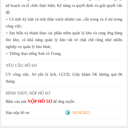
kế hoạch và tổ chức thực hiện; Kỹ năng ra quyết định và giải quyết vấn
đề;
+ Có tính kỷ luật và tinh thần trách nhiệm cao, cẩn trọng và tỉ mỉ trong
công việc;
+ Am hiểu và thành thạo các phần mềm quản lý kho và cung ứng hàng
tồn kho, có khả năng quản lý kho vật tư chặt chẽ cũng như nhiều
nghiệp vụ quản lý kho khác;
+ Thông thạo tiếng Anh và Trung.
YÊU CẦU HỒ SƠ
CV công việc, Sơ yếu lý lịch, CCCD, Giấy khám SK không quá 06
tháng.
HÌNH THỨC NỘP HỒ SƠ
NỘP HỒ SƠ
Bấm vào nút
để ứng tuyển
Hạn nộp hồ sơ
18/10/2025