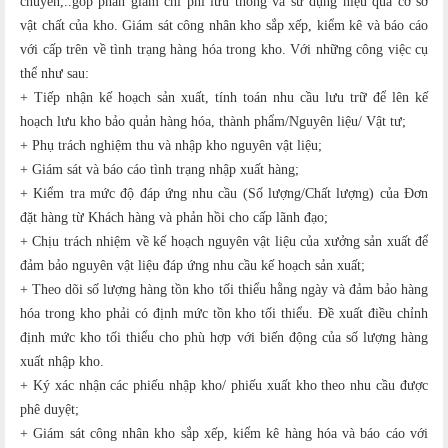
chuyển,..góp phần giảm chi phí lưu thông và sử dụng hiệu quả cơ sở
vật chất của kho. Giám sát công nhân kho sắp xếp, kiểm kê và báo cáo
với cấp trên về tình trạng hàng hóa trong kho. Với những công việc cụ
thể như sau:
+ Tiếp nhận kế hoạch sản xuất, tính toán nhu cầu lưu trữ để lên kế
hoạch lưu kho bảo quản hàng hóa, thành phẩm/Nguyên liệu/ Vật tư;
+ Phụ trách nghiệm thu và nhập kho nguyên vật liệu;
+ Giám sát và báo cáo tình trạng nhập xuất hàng;
+ Kiểm tra mức độ đáp ứng nhu cầu (Số lượng/Chất lượng) của Đơn
đặt hàng từ Khách hàng và phản hồi cho cấp lãnh đạo;
+ Chịu trách nhiệm về kế hoạch nguyên vật liệu của xưởng sản xuất để
đảm bảo nguyên vật liệu đáp ứng nhu cầu kế hoạch sản xuất;
+ Theo dõi số lượng hàng tồn kho tối thiểu hằng ngày và đảm bảo hàng
hóa trong kho phải có định mức tồn kho tối thiểu. Đề xuất điều chỉnh
định mức kho tối thiểu cho phù hợp với biến động của số lượng hàng
xuất nhập kho.
+ Ký xác nhận các phiếu nhập kho/ phiếu xuất kho theo nhu cầu được
phê duyệt;
+ Giám sát công nhân kho sắp xếp, kiểm kê hàng hóa và báo cáo với