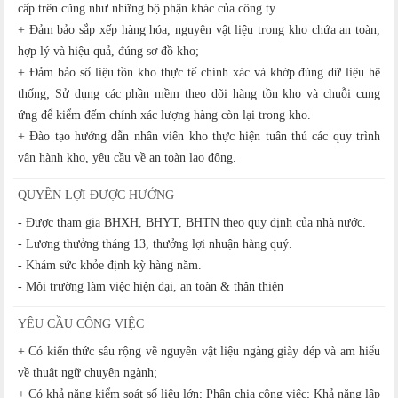
cấp trên cũng như những bộ phận khác của công ty.
+ Đảm bảo sắp xếp hàng hóa, nguyên vật liệu trong kho chứa an toàn,
hợp lý và hiệu quả, đúng sơ đồ kho;
+ Đảm bảo số liệu tồn kho thực tế chính xác và khớp đúng dữ liệu hệ
thống; Sử dụng các phần mềm theo dõi hàng tồn kho và chuỗi cung
ứng để kiểm đếm chính xác lượng hàng còn lại trong kho.
+ Đào tạo hướng dẫn nhân viên kho thực hiện tuân thủ các quy trình
vận hành kho, yêu cầu về an toàn lao động.
QUYỀN LỢI ĐƯỢC HƯỞNG
- Được tham gia BHXH, BHYT, BHTN theo quy định của nhà nước.
- Lương thưởng tháng 13, thưởng lợi nhuận hàng quý.
- Khám sức khỏe định kỳ hàng năm.
- Môi trường làm việc hiện đại, an toàn & thân thiện
YÊU CẦU CÔNG VIỆC
+ Có kiến thức sâu rộng về nguyên vật liệu ngàng giày dép và am hiểu
về thuật ngữ chuyên ngành;
+ Có khả năng kiểm soát số liệu lớn; Phân chia công việc; Khả năng lập