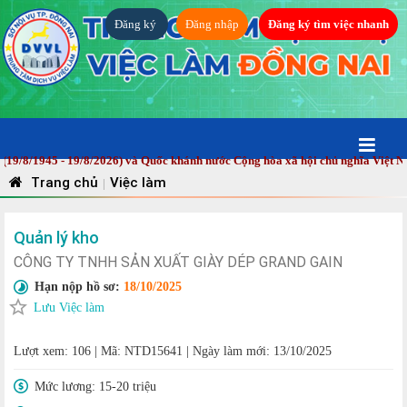
Đăng ký
Đăng nhập
Đăng ký tìm việc nhanh
1945 - 19/8/2026) và Quốc khánh nước Cộng hòa xã hội chủ nghĩa Việt Nam (2
Trang chủ
Việc làm
|
Quản lý kho
CÔNG TY TNHH SẢN XUẤT GIÀY DÉP GRAND GAIN
Hạn nộp hồ sơ:
18/10/2025
Lưu Việc làm
Lượt xem: 106
|
Mã: NTD15641
|
Ngày làm mới: 13/10/2025
Mức lương:
15-20 triệu