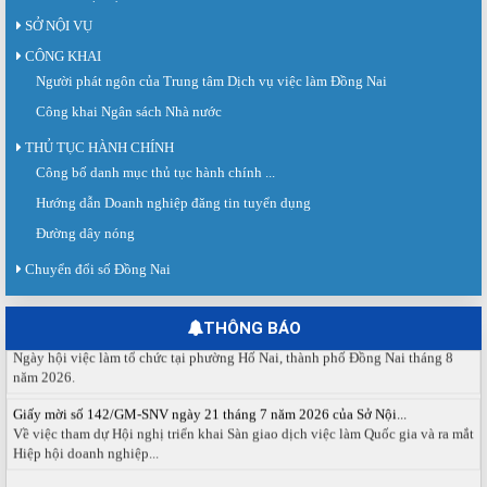
SỞ NỘI VỤ
CÔNG KHAI
Người phát ngôn của Trung tâm Dịch vụ việc làm Đồng Nai
Công khai Ngân sách Nhà nước
THỦ TỤC HÀNH CHÍNH
Công bố danh mục thủ tục hành chính ...
Sàn giao dịch việc làm lần thứ 08 năm 2026: Hơn 4.300 cơ hội...
Sáng ngày 03/8/2026, Trung tâm Dịch vụ việc làm Đồng Nai tổ chức Sàn giao
Hướng dẫn Doanh nghiệp đăng tin tuyển dụng
dịch việc làm lần thứ 08...
Đường dây nóng
Báo cáo số 141/BC-TTDVVL của Trung tâm Dịch vụ việc làm Đồng...
Báo cáo kết quả tổ chức Sàn giao dịch việc làm lần thứ 08/2026 ngày 03
Chuyển đổi số Đồng Nai
tháng 08 năm 2026.
Ngày hội việc làm phường Hố Nai tháng 8 năm 2026
THÔNG BÁO
Ngày hội việc làm tổ chức tại phường Hố Nai, thành phố Đồng Nai tháng 8
năm 2026.
Giấy mời số 142/GM-SNV ngày 21 tháng 7 năm 2026 của Sở Nội...
Về việc tham dự Hội nghị triển khai Sàn giao dịch việc làm Quốc gia và ra mắt
Hiệp hội doanh nghiệp...