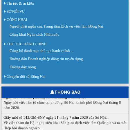
Tin tức & sự kiện
SỞ NỘI VỤ
CÔNG KHAI
Người phát ngôn của Trung tâm Dịch vụ việc làm Đồng Nai
Công khai Ngân sách Nhà nước
THỦ TỤC HÀNH CHÍNH
Công bố danh mục thủ tục hành chính ...
Sàn giao dịch việc làm lần thứ 08 năm 2026: Hơn 4.300 cơ hội...
Sáng ngày 03/8/2026, Trung tâm Dịch vụ việc làm Đồng Nai tổ chức Sàn giao
Hướng dẫn Doanh nghiệp đăng tin tuyển dụng
dịch việc làm lần thứ 08...
Đường dây nóng
Báo cáo số 141/BC-TTDVVL của Trung tâm Dịch vụ việc làm Đồng...
Chuyển đổi số Đồng Nai
Báo cáo kết quả tổ chức Sàn giao dịch việc làm lần thứ 08/2026 ngày 03
tháng 08 năm 2026.
THÔNG BÁO
Ngày hội việc làm phường Hố Nai tháng 8 năm 2026
Ngày hội việc làm tổ chức tại phường Hố Nai, thành phố Đồng Nai tháng 8
năm 2026.
Giấy mời số 142/GM-SNV ngày 21 tháng 7 năm 2026 của Sở Nội...
Về việc tham dự Hội nghị triển khai Sàn giao dịch việc làm Quốc gia và ra mắt
Hiệp hội doanh nghiệp...