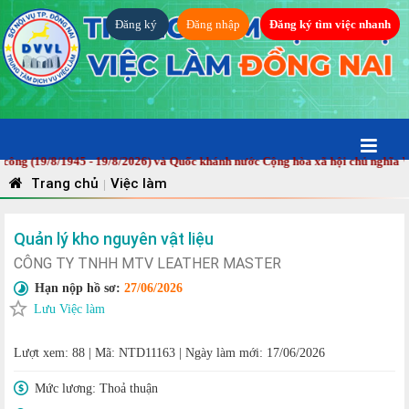
Đăng ký
Đăng nhập
Đăng ký tìm việc nhanh
(19/8/1945 - 19/8/2026) và Quốc khánh nước Cộng hòa xã hội chủ nghĩa Việt 
Trang chủ
Việc làm
|
Quản lý kho nguyên vật liệu
CÔNG TY TNHH MTV LEATHER MASTER
Hạn nộp hồ sơ:
27/06/2026
Lưu Việc làm
Lượt xem: 88
|
Mã: NTD11163
|
Ngày làm mới: 17/06/2026
Mức lương:
Thoả thuận