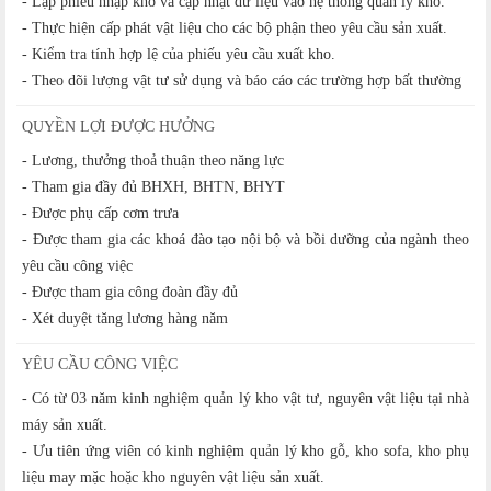
- Lập phiếu nhập kho và cập nhật dữ liệu vào hệ thống quản lý kho.
- Thực hiện cấp phát vật liệu cho các bộ phận theo yêu cầu sản xuất.
- Kiểm tra tính hợp lệ của phiếu yêu cầu xuất kho.
- Theo dõi lượng vật tư sử dụng và báo cáo các trường hợp bất thường
QUYỀN LỢI ĐƯỢC HƯỞNG
- Lương, thưởng thoả thuận theo năng lực
- Tham gia đầy đủ BHXH, BHTN, BHYT
- Được phụ cấp cơm trưa
- Được tham gia các khoá đào tạo nội bộ và bồi dưỡng của ngành theo
yêu cầu công việc
- Được tham gia công đoàn đầy đủ
- Xét duyệt tăng lương hàng năm
YÊU CẦU CÔNG VIỆC
- Có từ 03 năm kinh nghiệm quản lý kho vật tư, nguyên vật liệu tại nhà
máy sản xuất.
- Ưu tiên ứng viên có kinh nghiệm quản lý kho gỗ, kho sofa, kho phụ
liệu may mặc hoặc kho nguyên vật liệu sản xuất.