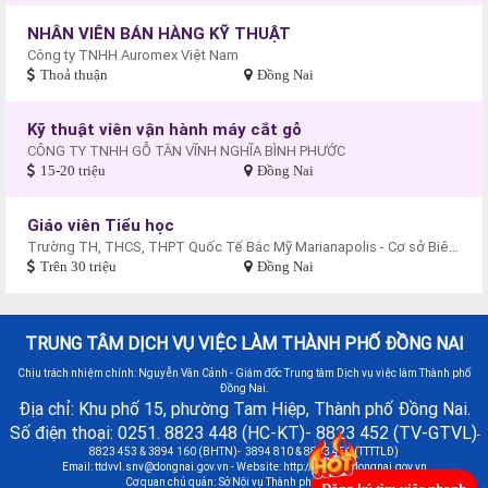
NHÂN VIÊN BÁN HÀNG KỸ THUẬT
Công ty TNHH Auromex Việt Nam
Thoả thuận
Đồng Nai
Kỹ thuật viên vận hành máy cắt gỗ
CÔNG TY TNHH GỖ TÂN VĨNH NGHĨA BÌNH PHƯỚC
15-20 triệu
Đồng Nai
Giáo viên Tiểu học
Trường TH, THCS, THPT Quốc Tế Bắc Mỹ Marianapolis - Cơ sở Biên Hòa
Trên 30 triệu
Đồng Nai
TRUNG TÂM DỊCH VỤ VIỆC LÀM THÀNH PHỐ ĐỒNG NAI
Chịu trách nhiệm chính: Nguyễn Văn Cảnh - Giám đốc Trung tâm Dịch vụ việc làm Thành phố
Đồng Nai.
Địa chỉ: Khu phố 15, phường Tam Hiệp, Thành phố Đồng Nai.
Số điện thoại: 0251. 8823 448 (HC-KT)- 8823 452 (TV-GTVL)
-
8823 453 & 3894 160 (BHTN)- 3894 810 & 8823 451 (TTTTLĐ)
Email:
ttdvvl.snv@dongnai.gov.vn
- Website: http://vieclamdongnai.gov.vn
Cơ quan chủ quản: Sở Nội vụ Thành phố Đồng Nai