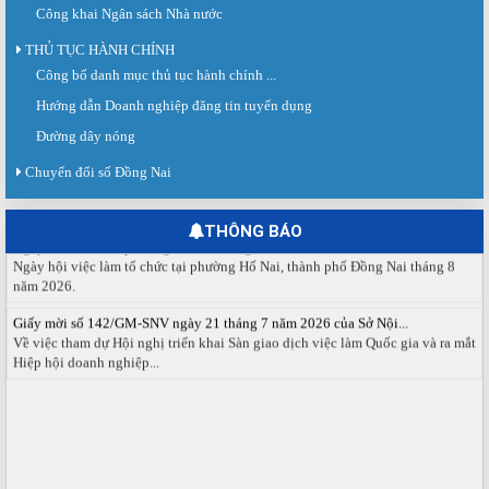
Công khai Ngân sách Nhà nước
THỦ TỤC HÀNH CHÍNH
Công bố danh mục thủ tục hành chính ...
Sàn giao dịch việc làm lần thứ 08 năm 2026: Hơn 4.300 cơ hội...
Sáng ngày 03/8/2026, Trung tâm Dịch vụ việc làm Đồng Nai tổ chức Sàn giao
Hướng dẫn Doanh nghiệp đăng tin tuyển dụng
dịch việc làm lần thứ 08...
Đường dây nóng
Báo cáo số 141/BC-TTDVVL của Trung tâm Dịch vụ việc làm Đồng...
Chuyển đổi số Đồng Nai
Báo cáo kết quả tổ chức Sàn giao dịch việc làm lần thứ 08/2026 ngày 03
tháng 08 năm 2026.
THÔNG BÁO
Ngày hội việc làm phường Hố Nai tháng 8 năm 2026
Ngày hội việc làm tổ chức tại phường Hố Nai, thành phố Đồng Nai tháng 8
năm 2026.
Giấy mời số 142/GM-SNV ngày 21 tháng 7 năm 2026 của Sở Nội...
Về việc tham dự Hội nghị triển khai Sàn giao dịch việc làm Quốc gia và ra mắt
Hiệp hội doanh nghiệp...