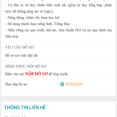
- Có đầu óc tư duy chiến lược xuất sắc (gồm tư duy tổng hợp, phân
tích, hệ thống,sáng tạo và logic);
- Năng động, chăm chỉ, ham học hỏi
- Sử dụng thành thạo tiếng Anh, Tiếng Hàn
- Nắm vững các quy trình, thủ tục, tiêu chuẩn ISO và các quy định của
Nhà máy
YÊU CẦU HỒ SƠ
Hồ sơ xin việc đầy đủ
HÌNH THỨC NỘP HỒ SƠ
NỘP HỒ SƠ
Bấm vào nút
để ứng tuyển
Hạn nộp hồ sơ
02/04/2024
THÔNG TIN LIÊN HỆ