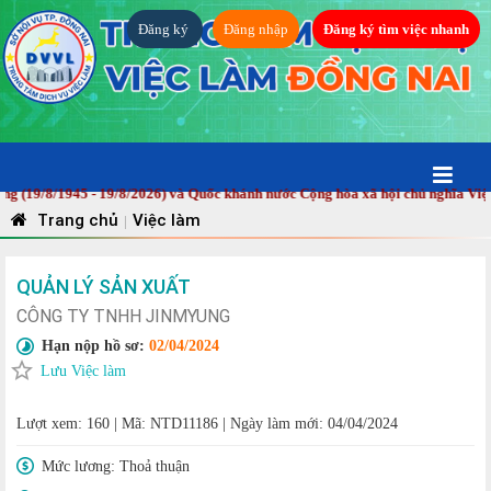
Đăng ký
Đăng nhập
Đăng ký tìm việc nhanh
8/1945 - 19/8/2026) và Quốc khánh nước Cộng hòa xã hội chủ nghĩa Việt Nam 
Trang chủ
Việc làm
|
QUẢN LÝ SẢN XUẤT
CÔNG TY TNHH JINMYUNG
Hạn nộp hồ sơ:
02/04/2024
Lưu Việc làm
Lượt xem: 160
|
Mã: NTD11186
|
Ngày làm mới: 04/04/2024
Mức lương:
Thoả thuận