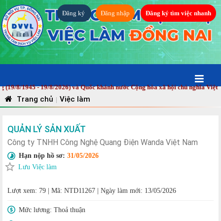
Đăng ký
Đăng nhập
Đăng ký tìm việc nhanh
/1945 - 19/8/2026) và Quốc khánh nước Cộng hòa xã hội chủ nghĩa Việt Nam 
Trang chủ
Việc làm
|
QUẢN LÝ SẢN XUẤT
Công ty TNHH Công Nghệ Quang Điện Wanda Việt Nam
Hạn nộp hồ sơ:
31/05/2026
Lưu Việc làm
Lượt xem: 79
|
Mã: NTD11267
|
Ngày làm mới: 13/05/2026
Mức lương:
Thoả thuận