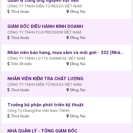
Quản lý cung ứng nguyên vật liệu
CÔNG TY TNHH ĐIỆN TỬ REGZA VIỆT NAM
Thoả thuận
Đồng Nai
GIÁM ĐỐC ĐIỀU HÀNH KINH DOANH
CÔNG TY TNHH FUJI PRECISION VIỆT NAM
Thoả thuận
Đồng Nai
Nhân viên bán hàng, mua sắm và môi giới - 332 (Nhân viên kinh doanh)
CÔNG TY TNHH LOTTE CHEMICAL VIỆT NAM
Trên 30 triệu
Đồng Nai
NHÂN VIÊN KIỂM TRA CHẤT LƯỢNG
CÔNG TY TNHH ĐIỆN TỬ REGZA VIỆT NAM
Thoả thuận
Đồng Nai
Trưởng bộ phận phát triển kỹ thuật
Công Ty ChangShin Việt Nam TNHH
Thoả thuận
Đồng Nai
NHÀ QUẢN LÝ - TỔNG GIÁM ĐỐC