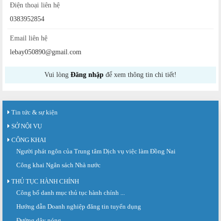
Điện thoại liên hệ
0383952854
Email liên hệ
lebay050890@gmail.com
Vui lòng
Đăng nhập
để xem thông tin chi tiết!
Tin tức & sự kiện
SỞ NỘI VỤ
CÔNG KHAI
Người phát ngôn của Trung tâm Dịch vụ việc làm Đồng Nai
Công khai Ngân sách Nhà nước
THỦ TỤC HÀNH CHÍNH
Sàn giao dịch việc làm lần thứ 08 năm 2026: Hơn 4.300 cơ hội...
Công bố danh mục thủ tục hành chính ...
Sáng ngày 03/8/2026, Trung tâm Dịch vụ việc làm Đồng Nai tổ chức Sàn giao
Hướng dẫn Doanh nghiệp đăng tin tuyển dụng
dịch việc làm lần thứ 08...
Đường dây nóng