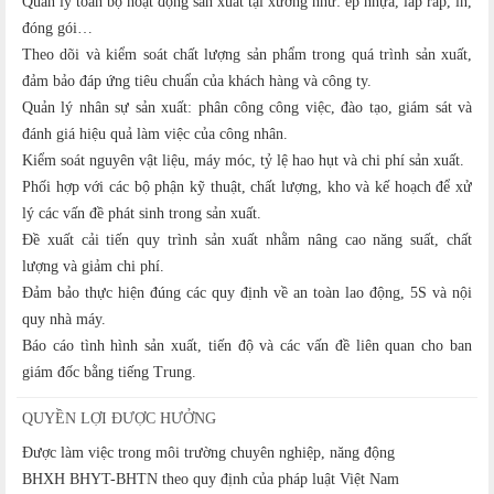
Quản lý toàn bộ hoạt động sản xuất tại xưởng như: ép nhựa, lắp ráp, in,
đóng gói…
Theo dõi và kiểm soát chất lượng sản phẩm trong quá trình sản xuất,
đảm bảo đáp ứng tiêu chuẩn của khách hàng và công ty.
Quản lý nhân sự sản xuất: phân công công việc, đào tạo, giám sát và
đánh giá hiệu quả làm việc của công nhân.
Kiểm soát nguyên vật liệu, máy móc, tỷ lệ hao hụt và chi phí sản xuất.
Phối hợp với các bộ phận kỹ thuật, chất lượng, kho và kế hoạch để xử
lý các vấn đề phát sinh trong sản xuất.
Đề xuất cải tiến quy trình sản xuất nhằm nâng cao năng suất, chất
lượng và giảm chi phí.
Đảm bảo thực hiện đúng các quy định về an toàn lao động, 5S và nội
quy nhà máy.
Báo cáo tình hình sản xuất, tiến độ và các vấn đề liên quan cho ban
giám đốc bằng tiếng Trung.
QUYỀN LỢI ĐƯỢC HƯỞNG
Được làm việc trong môi trường chuyên nghiệp, năng động
BHXH BHYT-BHTN theo quy định của pháp luật Việt Nam