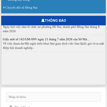
Báo cáo số 141/BC-TTDVVL của Trung tâm Dịch vụ việc làm Đồng...
Báo cáo kết quả tổ chức Sàn giao dịch việc làm lần thứ 08/2026 ngày 03
Chuyển đổi số Đồng Nai
tháng 08 năm 2026.
Ngày hội việc làm phường Hố Nai tháng 8 năm 2026
THÔNG BÁO
Ngày hội việc làm tổ chức tại phường Hố Nai, thành phố Đồng Nai tháng 8
năm 2026.
Giấy mời số 142/GM-SNV ngày 21 tháng 7 năm 2026 của Sở Nội...
Về việc tham dự Hội nghị triển khai Sàn giao dịch việc làm Quốc gia và ra mắt
Hiệp hội doanh nghiệp...