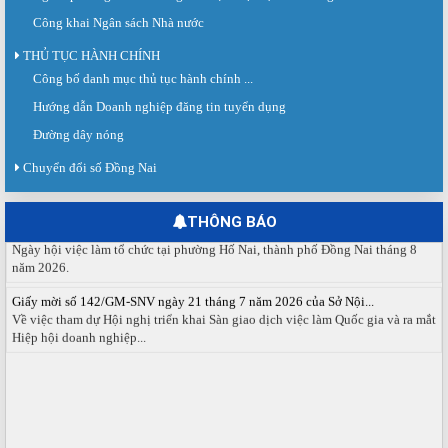
Công khai Ngân sách Nhà nước
THỦ TỤC HÀNH CHÍNH
Sàn giao dịch việc làm lần thứ 08 năm 2026: Hơn 4.300 cơ hội...
Công bố danh mục thủ tục hành chính ...
Sáng ngày 03/8/2026, Trung tâm Dịch vụ việc làm Đồng Nai tổ chức Sàn giao
dịch việc làm lần thứ 08...
Hướng dẫn Doanh nghiệp đăng tin tuyển dụng
Đường dây nóng
Báo cáo số 141/BC-TTDVVL của Trung tâm Dịch vụ việc làm Đồng...
Báo cáo kết quả tổ chức Sàn giao dịch việc làm lần thứ 08/2026 ngày 03
Chuyển đổi số Đồng Nai
tháng 08 năm 2026.
Ngày hội việc làm phường Hố Nai tháng 8 năm 2026
THÔNG BÁO
Ngày hội việc làm tổ chức tại phường Hố Nai, thành phố Đồng Nai tháng 8
năm 2026.
Giấy mời số 142/GM-SNV ngày 21 tháng 7 năm 2026 của Sở Nội...
Về việc tham dự Hội nghị triển khai Sàn giao dịch việc làm Quốc gia và ra mắt
Hiệp hội doanh nghiệp...