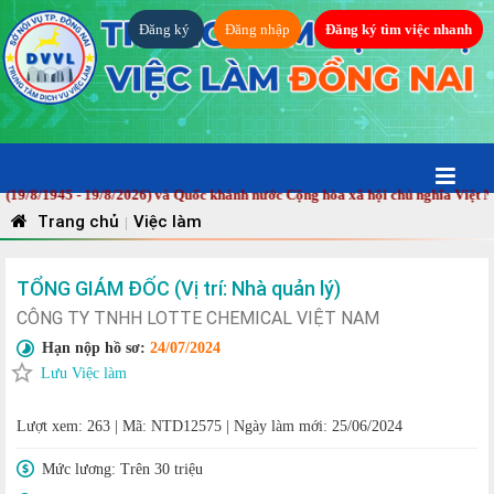
Đăng ký
Đăng nhập
Đăng ký tìm việc nhanh
- 19/8/2026) và Quốc khánh nước Cộng hòa xã hội chủ nghĩa Việt Nam (2/9/19
Trang chủ
Việc làm
|
TỔNG GIÁM ĐỐC (Vị trí: Nhà quản lý)
CÔNG TY TNHH LOTTE CHEMICAL VIỆT NAM
Hạn nộp hồ sơ:
24/07/2024
Lưu Việc làm
Lượt xem: 263
|
Mã: NTD12575
|
Ngày làm mới: 25/06/2024
Mức lương:
Trên 30 triệu