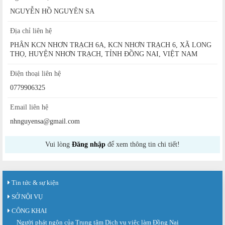
NGUYỄN HỒ NGUYÊN SA
Địa chỉ liên hệ
PHÂN KCN NHƠN TRẠCH 6A, KCN NHƠN TRẠCH 6, XÃ LONG
THỌ, HUYỆN NHƠN TRẠCH, TỈNH ĐỒNG NAI, VIỆT NAM
Điện thoại liên hệ
0779906325
Email liên hệ
nhnguyensa@gmail.com
Vui lòng
Đăng nhập
để xem thông tin chi tiết!
Tin tức & sự kiện
SỞ NỘI VỤ
CÔNG KHAI
Người phát ngôn của Trung tâm Dịch vụ việc làm Đồng Nai