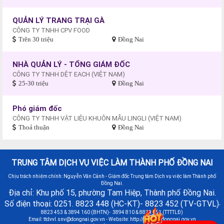
QUẢN LÝ TRANG TRẠI GÀ
CÔNG TY TNHH CPV FOOD
Trên 30 triệu
Đồng Nai
NHÀ QUẢN LÝ - TỔNG GIÁM ĐỐC
CÔNG TY TNHH DỆT EACH (VIỆT NAM)
25-30 triệu
Đồng Nai
Phó giám đốc
CÔNG TY TNHH VẬT LIỆU KHUÔN MẪU LINGLI (VIỆT NAM)
Thoả thuận
Đồng Nai
TRUNG TÂM DỊCH VỤ VIỆC LÀM THÀNH PHỐ ĐỒNG NAI
Chịu trách nhiệm chính: Nguyễn Văn Cảnh - Giám đốc Trung tâm Dịch vụ việc làm Thành phố
Đồng Nai.
Địa chỉ: Khu phố 15, phường Tam Hiệp, Thành phố Đồng Nai.
Số điện thoại: 0251. 8823 448 (HC-KT)- 8823 452 (TV-GTVL)
-
8823 453 & 3894 160 (BHTN)- 3894 810 & 8823 451 (TTTTLĐ)
Email:
ttdvvl.snv@dongnai.gov.vn
- Website: http://vieclamdongnai.gov.vn