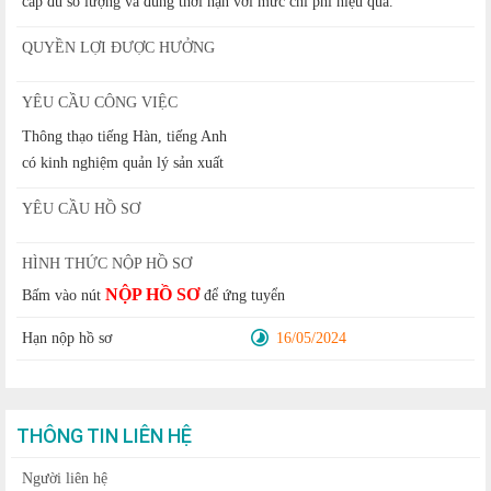
cấp đủ số lượng và đúng thời hạn với mức chi phí hiệu quả.
QUYỀN LỢI ĐƯỢC HƯỞNG
YÊU CẦU CÔNG VIỆC
Thông thạo tiếng Hàn, tiếng Anh
có kinh nghiệm quản lý sản xuất
YÊU CẦU HỒ SƠ
HÌNH THỨC NỘP HỒ SƠ
NỘP HỒ SƠ
Bấm vào nút
để ứng tuyển
Hạn nộp hồ sơ
16/05/2024
THÔNG TIN LIÊN HỆ
Người liên hệ