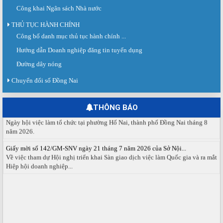
Công khai Ngân sách Nhà nước
THỦ TỤC HÀNH CHÍNH
Công bố danh mục thủ tục hành chính ...
Sàn giao dịch việc làm lần thứ 08 năm 2026: Hơn 4.300 cơ hội...
Sáng ngày 03/8/2026, Trung tâm Dịch vụ việc làm Đồng Nai tổ chức Sàn giao
Hướng dẫn Doanh nghiệp đăng tin tuyển dụng
dịch việc làm lần thứ 08...
Đường dây nóng
Báo cáo số 141/BC-TTDVVL của Trung tâm Dịch vụ việc làm Đồng...
Chuyển đổi số Đồng Nai
Báo cáo kết quả tổ chức Sàn giao dịch việc làm lần thứ 08/2026 ngày 03
tháng 08 năm 2026.
THÔNG BÁO
Ngày hội việc làm phường Hố Nai tháng 8 năm 2026
Ngày hội việc làm tổ chức tại phường Hố Nai, thành phố Đồng Nai tháng 8
năm 2026.
Giấy mời số 142/GM-SNV ngày 21 tháng 7 năm 2026 của Sở Nội...
Về việc tham dự Hội nghị triển khai Sàn giao dịch việc làm Quốc gia và ra mắt
Hiệp hội doanh nghiệp...