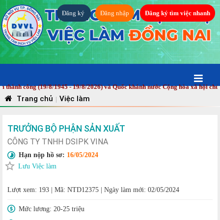
Đăng ký
Đăng nhập
Đăng ký tìm việc nhanh
h công (19/8/1945 - 19/8/2026) và Quốc khánh nước Cộng hòa xã hội chủ ngh
Trang chủ
Việc làm
|
TRƯỞNG BỘ PHẬN SẢN XUẤT
CÔNG TY TNHH DSIPK VINA
Hạn nộp hồ sơ:
16/05/2024
Lưu Việc làm
Lượt xem: 193
|
Mã: NTD12375
|
Ngày làm mới: 02/05/2024
Mức lương:
20-25 triệu