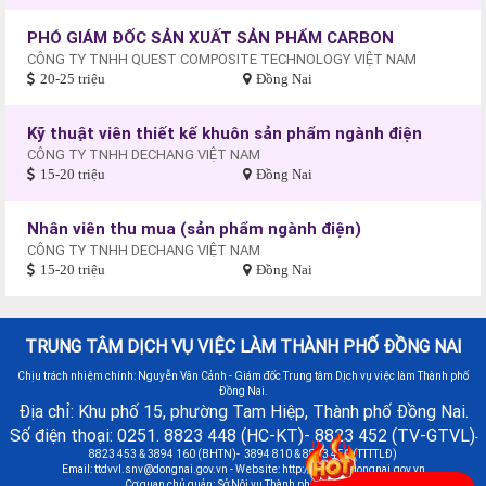
PHÓ GIÁM ĐỐC SẢN XUẤT SẢN PHẨM CARBON
CÔNG TY TNHH QUEST COMPOSITE TECHNOLOGY VIỆT NAM
20-25 triệu
Đồng Nai
Kỹ thuật viên thiết kế khuôn sản phẩm ngành điện
CÔNG TY TNHH DECHANG VIỆT NAM
15-20 triệu
Đồng Nai
Nhân viên thu mua (sản phẩm ngành điện)
CÔNG TY TNHH DECHANG VIỆT NAM
15-20 triệu
Đồng Nai
TRUNG TÂM DỊCH VỤ VIỆC LÀM THÀNH PHỐ ĐỒNG NAI
Chịu trách nhiệm chính: Nguyễn Văn Cảnh - Giám đốc Trung tâm Dịch vụ việc làm Thành phố
Đồng Nai.
Địa chỉ: Khu phố 15, phường Tam Hiệp, Thành phố Đồng Nai.
Số điện thoại: 0251. 8823 448 (HC-KT)- 8823 452 (TV-GTVL)
-
8823 453 & 3894 160 (BHTN)- 3894 810 & 8823 451 (TTTTLĐ)
Email:
ttdvvl.snv@dongnai.gov.vn
- Website: http://vieclamdongnai.gov.vn
Cơ quan chủ quản: Sở Nội vụ Thành phố Đồng Nai