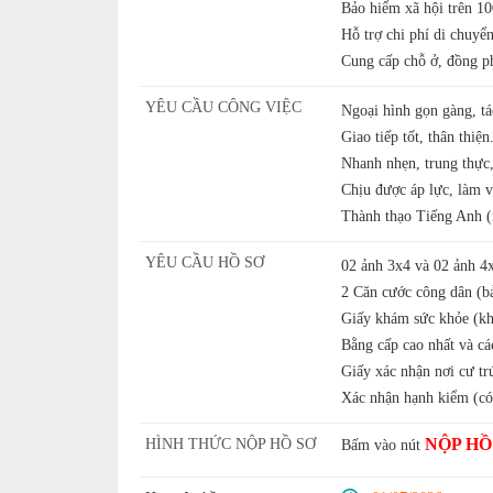
Bảo hiểm xã hội trên 1
Hỗ trợ chi phí di chuyển
Cung cấp chỗ ở, đồng ph
YÊU CẦU CÔNG VIỆC
Ngoại hình gọn gàng, t
Giao tiếp tốt, thân thiện
Nhanh nhẹn, trung thực,
Chịu được áp lực, làm v
Thành thạo Tiếng Anh (n
YÊU CẦU HỒ SƠ
02 ảnh 3x4 và 02 ảnh 4x
2 Căn cước công dân (b
Giấy khám sức khỏe (kh
Bằng cấp cao nhất và cá
Giấy xác nhận nơi cư tr
Xác nhận hạnh kiểm (có
NỘP HỒ
HÌNH THỨC NỘP HỒ SƠ
Bấm vào nút