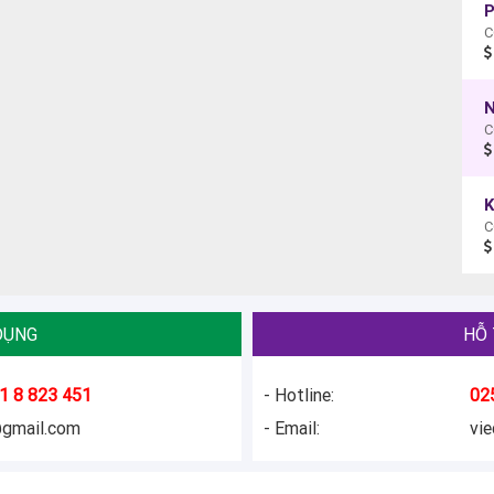
C
C
DỤNG
HỖ 
1 8 823 451
- Hotline:
02
@gmail.com
- Email:
vi