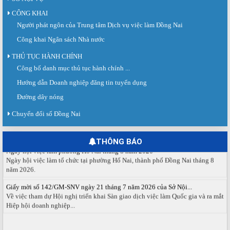
CÔNG KHAI
Người phát ngôn của Trung tâm Dịch vụ việc làm Đồng Nai
Công khai Ngân sách Nhà nước
THỦ TỤC HÀNH CHÍNH
Công bố danh mục thủ tục hành chính ...
Sàn giao dịch việc làm lần thứ 08 năm 2026: Hơn 4.300 cơ hội...
Hướng dẫn Doanh nghiệp đăng tin tuyển dụng
Sáng ngày 03/8/2026, Trung tâm Dịch vụ việc làm Đồng Nai tổ chức Sàn giao
dịch việc làm lần thứ 08...
Đường dây nóng
Báo cáo số 141/BC-TTDVVL của Trung tâm Dịch vụ việc làm Đồng...
Chuyển đổi số Đồng Nai
Báo cáo kết quả tổ chức Sàn giao dịch việc làm lần thứ 08/2026 ngày 03
tháng 08 năm 2026.
THÔNG BÁO
Ngày hội việc làm phường Hố Nai tháng 8 năm 2026
Ngày hội việc làm tổ chức tại phường Hố Nai, thành phố Đồng Nai tháng 8
năm 2026.
Giấy mời số 142/GM-SNV ngày 21 tháng 7 năm 2026 của Sở Nội...
Về việc tham dự Hội nghị triển khai Sàn giao dịch việc làm Quốc gia và ra mắt
Hiệp hội doanh nghiệp...