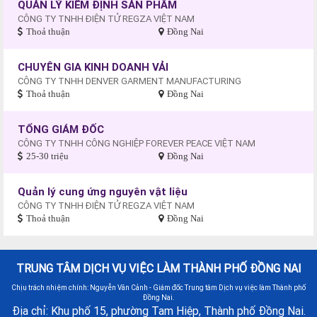
QUẢN LÝ KIỂM ĐỊNH SẢN PHẨM
CÔNG TY TNHH ĐIỆN TỬ REGZA VIỆT NAM
Thoả thuận
Đồng Nai
CHUYÊN GIA KINH DOANH VẢI
CÔNG TY TNHH DENVER GARMENT MANUFACTURING
Thoả thuận
Đồng Nai
TỔNG GIÁM ĐỐC
CÔNG TY TNHH CÔNG NGHIỆP FOREVER PEACE VIỆT NAM
25-30 triệu
Đồng Nai
Quản lý cung ứng nguyên vật liệu
CÔNG TY TNHH ĐIỆN TỬ REGZA VIỆT NAM
Thoả thuận
Đồng Nai
TRUNG TÂM DỊCH VỤ VIỆC LÀM THÀNH PHỐ ĐỒNG NAI
Chịu trách nhiệm chính: Nguyễn Văn Cảnh - Giám đốc Trung tâm Dịch vụ việc làm Thành phố
Đồng Nai.
Địa chỉ: Khu phố 15, phường Tam Hiệp, Thành phố Đồng Nai.