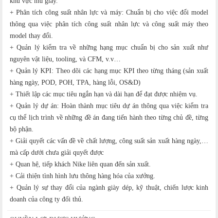
khu vực mũ giày.
+ Phân tích công suất nhân lực và máy: Chuẩn bị cho việc đổi model
thông qua việc phân tích công suất nhân lực và công suất máy theo
model thay đổi.
+ Quản lý kiểm tra về những hạng mục chuẩn bị cho sản xuất như
nguyên vật liệu, tooling, và CFM, v.v…
+ Quản lý KPI: Theo dõi các hạng mục KPI theo từng tháng (sản xuất
hàng ngày, POD, POH, TPA, hàng lỗi, OS&D)
+ Thiết lập các mục tiêu ngắn hạn và dài hạn để đạt được nhiệm vụ.
+ Quản lý dự án: Hoàn thành mục tiêu dự án thông qua việc kiểm tra
cụ thể lịch trình về những đề án đang tiến hành theo từng chủ đề, từng
bộ phận.
+ Giải quyết các vấn đề về chất lượng, công suất sản xuất hàng ngày,…
mà cấp dưới chưa giải quyết được
+ Quan hệ, tiếp khách Nike liên quan đến sản xuất.
+ Cải thiện tình hình lưu thông hàng hóa của xưởng.
+ Quản lý sự thay đổi của ngành giày dép, kỹ thuật, chiến lược kinh
doanh của công ty đối thủ.