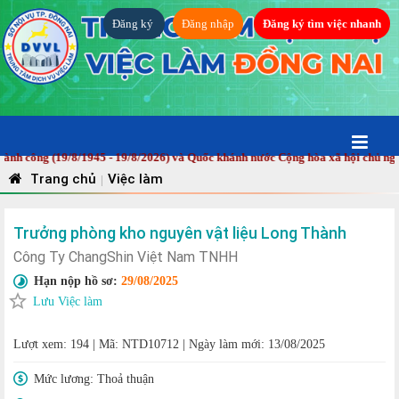
Đăng ký
Đăng nhập
Đăng ký tìm việc nhanh
ông (19/8/1945 - 19/8/2026) và Quốc khánh nước Cộng hòa xã hội chủ nghĩa 
Trang chủ
Việc làm
|
Trưởng phòng kho nguyên vật liệu Long Thành
Công Ty ChangShin Việt Nam TNHH
Hạn nộp hồ sơ:
29/08/2025
Lưu Việc làm
Lượt xem: 194
|
Mã: NTD10712
|
Ngày làm mới: 13/08/2025
Mức lương:
Thoả thuận