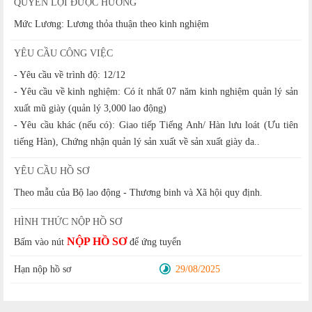
QUYỀN LỢI ĐƯỢC HƯỞNG
Mức Lương: Lương thỏa thuận theo kinh nghiệm
YÊU CẦU CÔNG VIỆC
- Yêu cầu về trình độ: 12/12
- Yêu cầu về kinh nghiệm: Có ít nhất 07 năm kinh nghiệm quản lý sản
xuất mũ giày (quản lý 3,000 lao động)
- Yêu cầu khác (nếu có): Giao tiếp Tiếng Anh/ Hàn lưu loát (Ưu tiên
tiếng Hàn), Chứng nhận quản lý sản xuất về sản xuất giày da..
YÊU CẦU HỒ SƠ
Theo mẫu của Bộ lao động - Thương binh và Xã hội quy định.
HÌNH THỨC NỘP HỒ SƠ
NỘP HỒ SƠ
Bấm vào nút
để ứng tuyển
Hạn nộp hồ sơ
29/08/2025