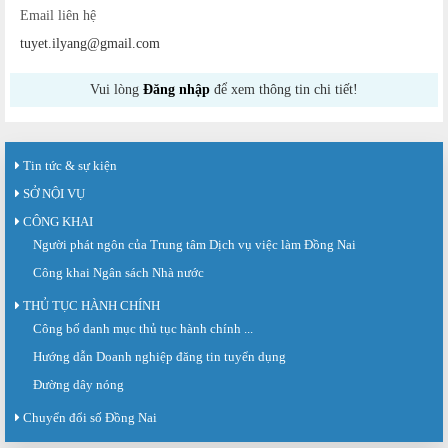
Email liên hệ
tuyet.ilyang@gmail.com
Vui lòng
Đăng nhập
để xem thông tin chi tiết!
Tin tức & sự kiện
SỞ NỘI VỤ
CÔNG KHAI
Người phát ngôn của Trung tâm Dịch vụ việc làm Đồng Nai
Công khai Ngân sách Nhà nước
THỦ TỤC HÀNH CHÍNH
Công bố danh mục thủ tục hành chính ...
Sàn giao dịch việc làm lần thứ 08 năm 2026: Hơn 4.300 cơ hội...
Sáng ngày 03/8/2026, Trung tâm Dịch vụ việc làm Đồng Nai tổ chức Sàn giao
Hướng dẫn Doanh nghiệp đăng tin tuyển dụng
dịch việc làm lần thứ 08...
Đường dây nóng
Báo cáo số 141/BC-TTDVVL của Trung tâm Dịch vụ việc làm Đồng...
Chuyển đổi số Đồng Nai
Báo cáo kết quả tổ chức Sàn giao dịch việc làm lần thứ 08/2026 ngày 03
tháng 08 năm 2026.