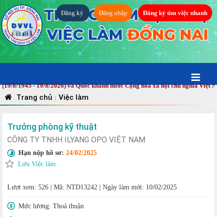
Đăng ký
Đăng nhập
Đăng ký tìm việc nhanh
/1945 - 19/8/2026) và Quốc khánh nước Cộng hòa xã hội chủ nghĩa Việt Nam 
Trang chủ
Việc làm
|
Trưởng phòng kỹ thuật
CÔNG TY TNHH ILYANG OPO VIỆT NAM
Hạn nộp hồ sơ:
24/02/2025
Lưu Việc làm
Lượt xem: 526
|
Mã: NTD13242
|
Ngày làm mới: 10/02/2025
Mức lương:
Thoả thuận