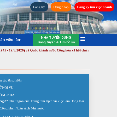
Đăng ký
Đăng nhập
Đăng ký tìm việc nhanh
NHÀ TUYỂN DỤNG
àn việc làm
Đăng tuyển & Tìm hồ sơ
026) và Quốc khánh nước Cộng hòa xã hội chủ nghĩa Việt Nam (2/9/1945 - 2/
in tức & sự kiện
Ở NỘI VỤ
ÔNG KHAI
Người phát ngôn của Trung tâm Dịch vụ việc làm Đồng Nai
Công khai Ngân sách Nhà nước
HỦ TỤC HÀNH CHÍNH