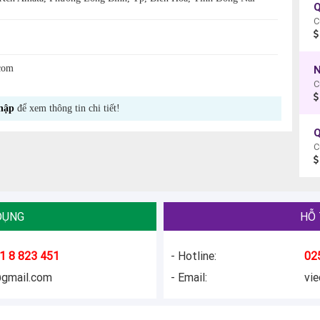
Q
C
com
N
C
hập
để xem thông tin chi tiết!
Q
C
DỤNG
HỖ 
1 8 823 451
- Hotline:
02
@gmail.com
- Email:
vi