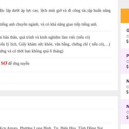
ộc lập dưới áp lực cao, lệch múi giờ và đi công tác,tập huấn nâng
tiếng anh chuyên ngành, và có khả năng giao tiếp tiếng anh.
G
C
n bản thân, quá trình và kinh nghiệm làm việc (nếu có)
yếu lý lịch, Giấy khám sức khỏe, văn bằng, chứng chỉ ( nếu có),…(
ứng và có thời hạn không quá 6 tháng)
P
C
 SƠ
để ứng tuyển
N
C
N
C
Kcn Amata, Phường Long Bình, Tp, Biên Hòa, Tỉnh Đồng Nai