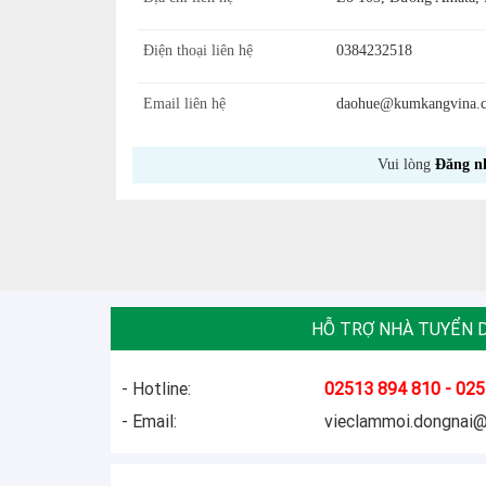
Điện thoại liên hệ
0384232518
Email liên hệ
daohue@kumkangvina.
Vui lòng
Đăng n
HỖ TRỢ NHÀ TUYỂN 
- Hotline:
02513 894 810 - 025
- Email:
vieclammoi.dongnai