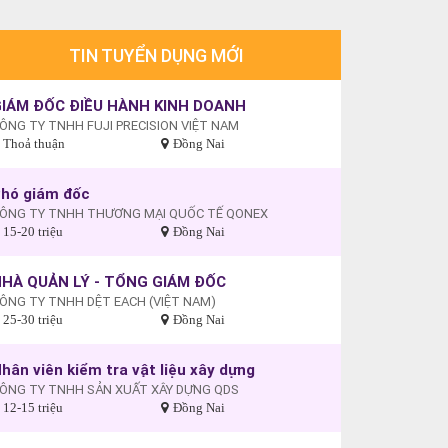
TIN TUYỂN DỤNG MỚI
IÁM ĐỐC ĐIỀU HÀNH KINH DOANH
ÔNG TY TNHH FUJI PRECISION VIỆT NAM
Thoả thuận
Đồng Nai
hó giám đốc
ÔNG TY TNHH THƯƠNG MẠI QUỐC TẾ QONEX
15-20 triệu
Đồng Nai
HÀ QUẢN LÝ - TỔNG GIÁM ĐỐC
ÔNG TY TNHH DỆT EACH (VIỆT NAM)
25-30 triệu
Đồng Nai
hân viên kiểm tra vật liệu xây dựng
ÔNG TY TNHH SẢN XUẤT XÂY DỰNG QDS
12-15 triệu
Đồng Nai