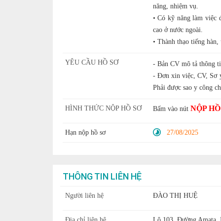
năng, nhiệm vụ.
• Có kỹ năng làm việc đ
cao ở nước ngoài.
• Thành thạo tiếng hàn, 
YÊU CẦU HỒ SƠ
- Bản CV mô tả thông ti
- Đơn xin việc, CV, Sơ 
Phải được sao y công ch
NỘP HỒ
HÌNH THỨC NỘP HỒ SƠ
Bấm vào nút
Hạn nộp hồ sơ
27/08/2025
THÔNG TIN LIÊN HỆ
Người liên hệ
ĐÀO THỊ HUỆ
Địa chỉ liên hệ
Lô 103, Đường Amata, 