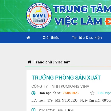
Giới thiệu
Tin tức & sự kiện
Nhiệ
Trang chủ
Việc làm
|
TRƯỞNG PHÒNG SẢN XUẤT
CÔNG TY TNHH KUMKANG VINA
Hạn nộp hồ sơ:
27/08/2025
Lưu Việc
Lượt xem: 179
|
Mã: NTD13538
|
Ngày làm mới: 08/08
Mức lương:
Trên 30 triệu