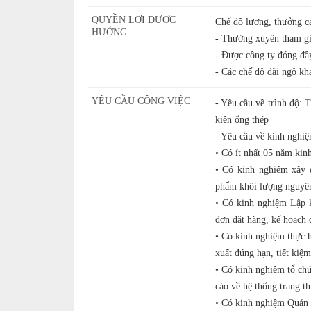
QUYỀN LỢI ĐƯỢC
Chế độ lương, thưởng c
HƯỞNG
- Thường xuyên tham gia
- Được công ty đóng
- Các chế độ đãi ngộ kh
YÊU CẦU CÔNG VIỆC
- Yêu cầu về trình độ: 
kiện ống thép
- Yêu cầu về kinh nghiệ
• Có ít nhất 05 năm kin
• Có kinh nghiệm xây d
phẩm khôí lượng nguyên 
• Có kinh nghiệm Lập k
đơn đặt hàng, kế hoạch 
• Có kinh nghiệm thực h
xuất đúng hạn, tiết kiệm
• Có kinh nghiệm tổ chứ
cáo về hệ thống trang t
• Có kinh nghiệm Quản l