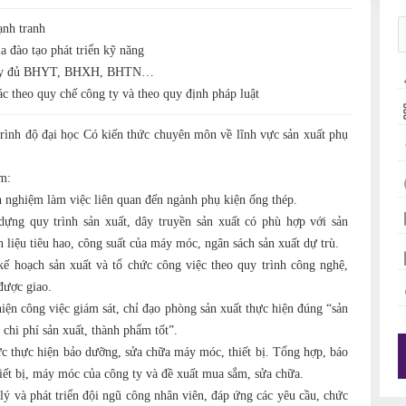
ạnh tranh
 đào tạo phát triển kỹ năng
 đầy đủ BHYT, BHXH, BHTN…
ác theo quy chế công ty và theo quy định pháp luật
Trình độ đại học Có kiến thức chuyên môn về lĩnh vực sản xuất phụ
m:
h nghiệm làm việc liên quan đến ngành phụ kiện ống thép.
ựng quy trình sản xuất, dây truyền sản xuất có phù hợp với sản
liệu tiêu hao, công suất của máy móc, ngân sách sản xuất dự trù.
ế hoạch sản xuất và tổ chức công việc theo quy trình công nghệ,
được giao.
iện công việc giám sát, chỉ đạo phòng sản xuất thực hiện đúng “sản
 chi phí sản xuất, thành phẩm tốt”.
c thực hiện bảo dưỡng, sửa chữa máy móc, thiết bị. Tổng hợp, báo
hiết bị, máy móc của công ty và đề xuất mua sắm, sửa chữa.
ý và phát triển đội ngũ công nhân viên, đáp ứng các yêu cầu, chức