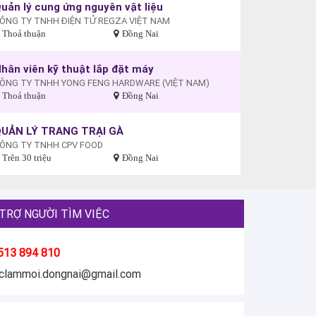
uản lý cung ứng nguyên vật liệu
ÔNG TY TNHH ĐIỆN TỬ REGZA VIỆT NAM
Thoả thuận
Đồng Nai
hân viên kỹ thuật lắp đặt máy
ÔNG TY TNHH YONG FENG HARDWARE (VIỆT NAM)
Thoả thuận
Đồng Nai
UẢN LÝ TRANG TRẠI GÀ
ÔNG TY TNHH CPV FOOD
Trên 30 triệu
Đồng Nai
TRỢ NGƯỜI TÌM VIỆC
513 894 810
eclammoi.dongnai@gmail.com