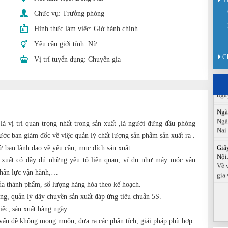
Chức vụ:
Trưởng phòng
Sàn
Sán
Hình thức làm việc:
Giờ hành chính
chức
Yêu cầu giới tính:
Nữ
Báo
C
Vị trí tuyển dụng:
Chuyên gia
Đồn
Báo
ngà
Ngà
Ngà
Nai
à vị trí quan trọng nhất trong sản xuất ,là người đứng đầu phòng
Giấ
rước ban giám đốc về việc quản lý chất lượng sản phẩm sản xuất ra .
Nội.
từ ban lãnh đạo về yêu cầu, mục đích sản xuất.
Về 
 xuất có đầy đủ những yếu tố liên quan, ví dụ như máy móc vận
gia 
nhân lực vận hành,…
a thành phẩm, số lượng hàng hóa theo kế hoạch.
ộng, quản lý dây chuyền sản xuất đáp ứng tiêu chuẩn 5S.
iệc, sản xuất hàng ngày.
c vấn đề không mong muốn, đưa ra các phân tích, giải pháp phù hợp.