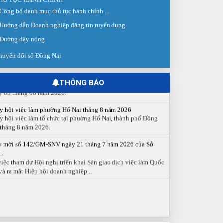
Công bố danh mục thủ tục hành chính ...
 giao dịch việc làm lần thứ 08 năm 2026: Hơn 4.300 cơ hội...
Hướng dẫn Doanh nghiệp đăng tin tuyển dụng
g ngày 03/8/2026, Trung tâm Dịch vụ việc làm Đồng Nai tổ
 Sàn giao dịch việc làm lần thứ 08...
Đường dây nóng
 cáo số 141/BC-TTDVVL của Trung tâm Dịch vụ việc làm
huyển đổi số Đồng Nai
g...
 cáo kết quả tổ chức Sàn giao dịch việc làm lần thứ 08/2026
y 03 tháng 08 năm 2026.
THÔNG BÁO
y hội việc làm phường Hố Nai tháng 8 năm 2026
y hội việc làm tổ chức tại phường Hố Nai, thành phố Đồng
 tháng 8 năm 2026.
y mời số 142/GM-SNV ngày 21 tháng 7 năm 2026 của Sở
..
việc tham dự Hội nghị triển khai Sàn giao dịch việc làm Quốc
và ra mắt Hiệp hội doanh nghiệp...