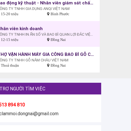
Lao động kỹ thuật - Nhân viên giám sát chất lượng
ÔNG TY TNHH GIA DỤNG ANQI VIỆT NAM
15-20 triệu
Bình Phước
hân viên kinh doanh
CÔNG TY TNHH IN ẤN SỐ VÀ BAO BÌ QUAN LỢI ĐẮC VIỆT NAM
12-15 triệu
Đồng Nai
THỢ VẬN HÀNH MÁY GIA CÔNG BAO BÌ GỖ CÔNG NGHIỆP
ÔNG TY TNHH GỖ NĂM CHÂU VIỆT NAM
Thoả thuận
Đồng Nai
TRỢ NGƯỜI TÌM VIỆC
513 894 810
eclammoi.dongnai@gmail.com