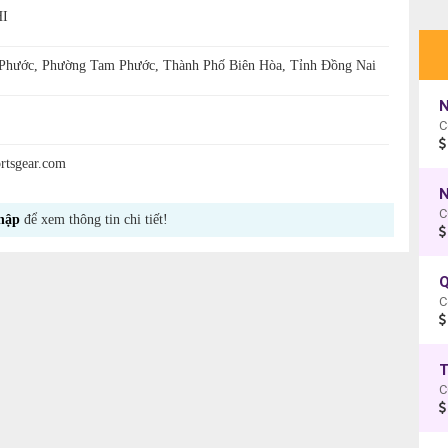
I
hước, Phường Tam Phước, Thành Phố Biên Hòa, Tỉnh Đồng Nai
N
C
rtsgear.com
N
C
hập
để xem thông tin chi tiết!
C
T
C