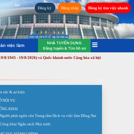
Đăng ký
Đăng nhập
Đăng ký tìm việc nhanh
NHÀ TUYỂN DỤNG
àn việc làm
Đăng tuyển & Tìm hồ sơ
- 19/8/2026) và Quốc khánh nước Cộng hòa xã hội chủ nghĩa Việt Nam (2/9/19
in tức & sự kiện
Ở NỘI VỤ
ÔNG KHAI
Người phát ngôn của Trung tâm Dịch vụ việc làm Đồng Nai
Công khai Ngân sách Nhà nước
HỦ TỤC HÀNH CHÍNH