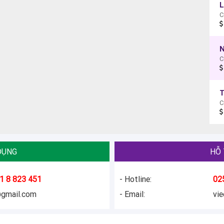
C
N
C
DỤNG
HỖ 
1 8 823 451
- Hotline:
02
@gmail.com
- Email:
vi