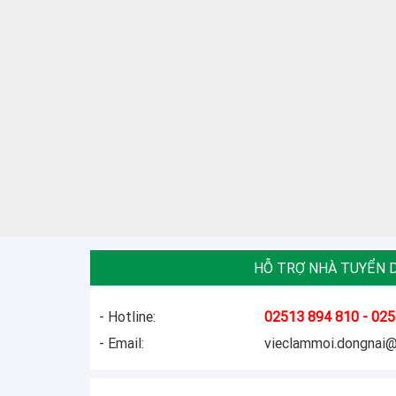
HỖ TRỢ NHÀ TUYỂN 
- Hotline:
02513 894 810 - 025
- Email:
vieclammoi.dongnai