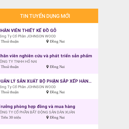
TIN TUYỂN DỤNG MỚI
HÂN VIÊN THIẾT KẾ ĐỒ GỖ
ông Ty Cổ Phần JOHNSON WOOD
Thoả thuận
Đồng Nai
hân viên nghiên cứu và phát triển sản phẩm
ÔNG TY TNHH HỐ NAI
Thoả thuận
Đồng Nai
QUẢN LÝ SẢN XUẤT BỘ PHẬN SẮP XẾP HÀNG HÓA ĐỂ XUẤT KHẨU ( QUẢN LÝ SẢN XUẤT BỘ PHẬN LCONT )
ông Ty Cổ Phần JOHNSON WOOD
Thoả thuận
Đồng Nai
rưởng phòng hợp đồng và mua hàng
ÔNG TY CỔ PHẦN BẤT ĐỘNG SẢN DÂN XUÂN
Trên 30 triệu
Đồng Nai