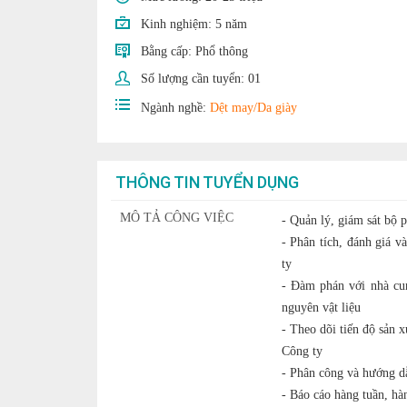
Kinh nghiệm:
5 năm
Bằng cấp:
Phổ thông
Số lượng cần tuyển:
01
Ngành nghề:
Dệt may/Da giày
THÔNG TIN TUYỂN DỤNG
MÔ TẢ CÔNG VIỆC
- Quản lý, giám sát bộ
- Phân tích, đánh giá v
ty
- Đàm phán với nhà cun
nguyên vật liệu
- Theo dõi tiến độ sản 
Công ty
- Phân công và hướng d
- Báo cáo hàng tuần, hà