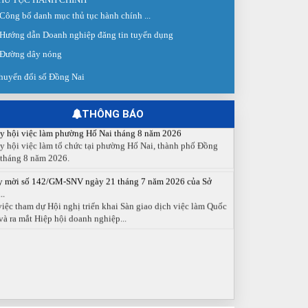
 giao dịch việc làm lần thứ 08 năm 2026: Hơn 4.300 cơ hội...
Công bố danh mục thủ tục hành chính ...
g ngày 03/8/2026, Trung tâm Dịch vụ việc làm Đồng Nai tổ
Hướng dẫn Doanh nghiệp đăng tin tuyển dụng
 Sàn giao dịch việc làm lần thứ 08...
Đường dây nóng
 cáo số 141/BC-TTDVVL của Trung tâm Dịch vụ việc làm
g...
huyển đổi số Đồng Nai
 cáo kết quả tổ chức Sàn giao dịch việc làm lần thứ 08/2026
y 03 tháng 08 năm 2026.
THÔNG BÁO
y hội việc làm phường Hố Nai tháng 8 năm 2026
y hội việc làm tổ chức tại phường Hố Nai, thành phố Đồng
 tháng 8 năm 2026.
y mời số 142/GM-SNV ngày 21 tháng 7 năm 2026 của Sở
..
việc tham dự Hội nghị triển khai Sàn giao dịch việc làm Quốc
và ra mắt Hiệp hội doanh nghiệp...