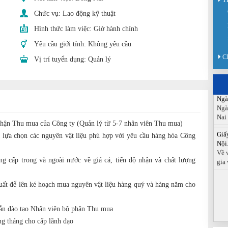
Sàn
Chức vụ:
Lao động kỹ thuật
Sán
chức
Hình thức làm việc:
Giờ hành chính
Báo
Yêu cầu giới tính:
Không yêu cầu
Đồn
C
Vị trí tuyển dụng:
Quản lý
Báo
ngà
Ngà
Ngà
Nai
 phận Thu mua của Công ty (Quản lý từ 5-7 nhân viên Thu mua)
Giấ
Nội.
à lựa chọn các nguyên vật liệu phù hợp với yêu cầu hàng hóa Công
Về 
gia 
g cấp trong và ngoài nước về giá cả, tiến độ nhận và chất lượng
xuất để lên ké hoạch mua nguyên vật liệu hàng quý và hàng năm cho
ẫn đào tạo Nhân viên bộ phận Thu mua
ng tháng cho cấp lãnh đạo