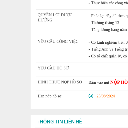
- Thực hiện các công vi
QUYỀN LỢI ĐƯỢC
- Phúc lợi đầy đủ theo 
HƯỞNG
- Thưởng tháng 13
- Tăng lương hàng năm
YÊU CẦU CÔNG VIỆC
- Có kinh nghiệm trên 0
- Tiếng Anh và Tiếng tr
- Có tố chất quản lý, có
YÊU CẦU HỒ SƠ
NỘP HỒ
HÌNH THỨC NỘP HỒ SƠ
Bấm vào nút
Hạn nộp hồ sơ
25/08/2024
THÔNG TIN LIÊN HỆ