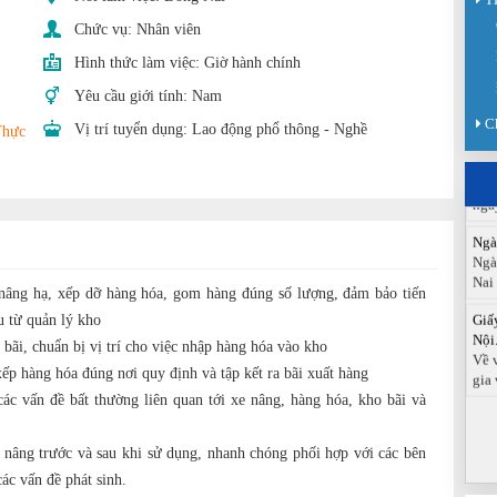
Chức vụ:
Nhân viên
Sàn
Sán
Hình thức làm việc:
Giờ hành chính
chức
Yêu cầu giới tính:
Nam
Báo
C
Vị trí tuyển dụng:
Lao động phổ thông - Nghề
Thực
Đồn
Báo
ngà
Ngà
Ngà
Nai
Giấ
nâng hạ, xếp dỡ hàng hóa, gom hàng đúng số lượng, đảm bảo tiến
Nội.
u từ quản lý kho
Về 
 bãi, chuẩn bị vị trí cho việc nhập hàng hóa vào kho
gia 
xếp hàng hóa đúng nơi quy định và tập kết ra bãi xuất hàng
các vấn đề bất thường liên quan tới xe nâng, hàng hóa, kho bãi và
e nâng trước và sau khi sử dụng, nhanh chóng phối hợp với các bên
ác vấn đề phát sinh.