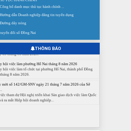
Công bố danh mục thủ tục hành chính ...
 giao dịch việc làm lần thứ 08 năm 2026: Hơn 4.300 cơ hội...
Hướng dẫn Doanh nghiệp đăng tin tuyển dụng
g ngày 03/8/2026, Trung tâm Dịch vụ việc làm Đồng Nai tổ
 Sàn giao dịch việc làm lần thứ 08...
Đường dây nóng
 cáo số 141/BC-TTDVVL của Trung tâm Dịch vụ việc làm
huyển đổi số Đồng Nai
g...
 cáo kết quả tổ chức Sàn giao dịch việc làm lần thứ 08/2026
y 03 tháng 08 năm 2026.
THÔNG BÁO
y hội việc làm phường Hố Nai tháng 8 năm 2026
y hội việc làm tổ chức tại phường Hố Nai, thành phố Đồng
 tháng 8 năm 2026.
y mời số 142/GM-SNV ngày 21 tháng 7 năm 2026 của Sở
..
việc tham dự Hội nghị triển khai Sàn giao dịch việc làm Quốc
và ra mắt Hiệp hội doanh nghiệp...