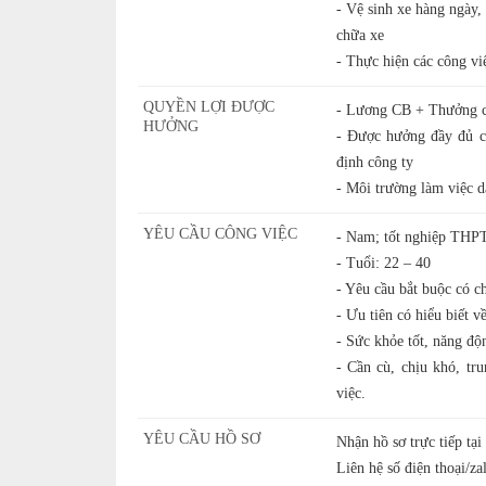
- Vệ sinh xe hàng ngày,
chữa xe
- Thực hiện các công vi
QUYỀN LỢI ĐƯỢC
- Lương CB + Thưởng ch
HƯỞNG
- Được hưởng đầy đủ 
định công ty
- Môi trường làm việc dâ
YÊU CẦU CÔNG VIỆC
- Nam; tốt nghiệp THPT 
- Tuổi: 22 – 40
- Yêu cầu bắt buộc có c
- Ưu tiên có hiểu biết 
- Sức khỏe tốt, năng độn
- Cần cù, chịu khó, tru
việc.
YÊU CẦU HỒ SƠ
Nhận hồ sơ trực tiếp tại
Liên hệ số điện thoại/za