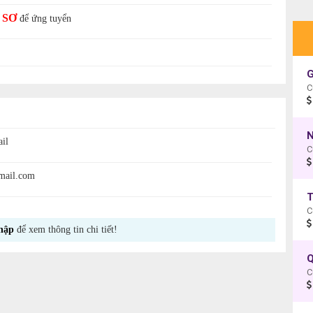
 SƠ
để ứng tuyển
C
N
il
C
mail.com
C
hập
để xem thông tin chi tiết!
Q
C