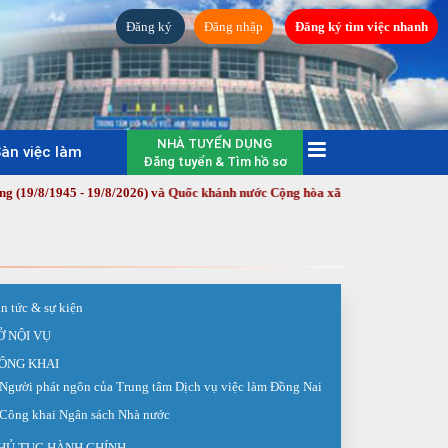
Đăng ký
Đăng nhập
Đăng ký tìm việc nhanh
NHÀ TUYỂN DỤNG
àn việc làm
Đăng tuyển & Tìm hồ sơ
 - 19/8/2026) và Quốc khánh nước Cộng hòa xã hội chủ nghĩa Việt Nam (2/9/
in tức & sự kiện
Ở NỘI VỤ
ÔNG KHAI
Người phát ngôn của Trung tâm Dịch vụ việc làm Đồng Nai
Công khai Ngân sách Nhà nước
HỦ TỤC HÀNH CHÍNH