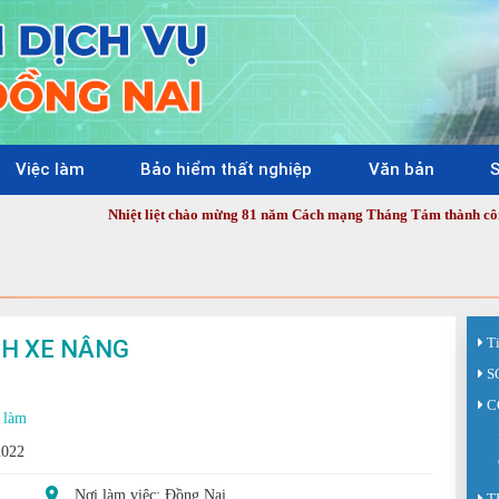
Việc làm
Bảo hiểm thất nghiệp
Văn bản
S
Nhiệt liệt chào mừng 81 năm Cách mạng Tháng Tám thành công (19/8/1945
NH XE NÂNG
T
S
C
 làm
2022
Nơi làm việc: Đồng Nai
T