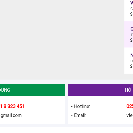
C
G
N
C
DỤNG
HỖ 
1 8 823 451
- Hotline:
02
@gmail.com
- Email:
vi