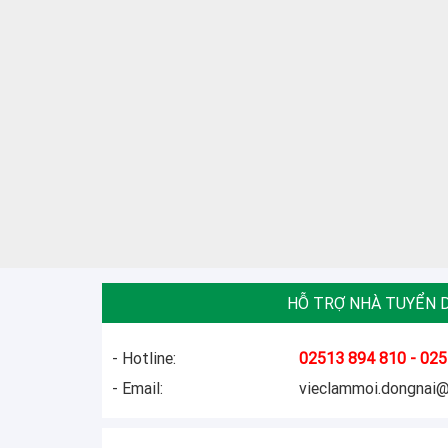
HỖ TRỢ NHÀ TUYỂN 
- Hotline:
02513 894 810 - 025
- Email:
vieclammoi.dongnai