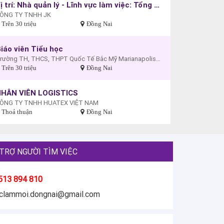
Vị trí: Nhà quản lý - Lĩnh vực làm việc: Tổng giám đốc
ÔNG TY TNHH JK
Trên 30 triệu
Đồng Nai
iáo viên Tiểu học
Trường TH, THCS, THPT Quốc Tế Bắc Mỹ Marianapolis - Cơ sở Biên Hòa
Trên 30 triệu
Đồng Nai
HÂN VIÊN LOGISTICS
ÔNG TY TNHH HUATEX VIỆT NAM
Thoả thuận
Đồng Nai
TRỢ NGƯỜI TÌM VIỆC
513 894 810
eclammoi.dongnai@gmail.com