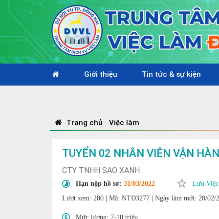
Giới thiệu
Tin tức & sự kiện
Trang chủ
Việc làm
|
TUYỂN 02 NHÂN VIÊN VẬN HÀ
CTY TNHH SAO XANH
Hạn nộp hồ sơ:
31/03/2022
Lưu Việc
Lượt xem: 280
|
Mã: NTD3277
|
Ngày làm mới: 28/02/
Mức lương:
7-10 triệu