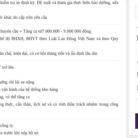
 kiểm tra xe định kỳ. Đề xuất và tham gia thực hiện bảo dưỡng, sửa
ệc khác do cấp trên yêu cầu
uyên cần + Tăng ca từ7.000.000 - 9.000.000 đồng
chế độ BHXH, BHYT theo Luật Lao Động Việt Nam và theo Quy
n chủ, hiện đại, có cơ hội thăng tiến và ổn định lâu dài.
trở lên.
hứng chỉ lái xe nâng
về vận hành của hệ thống kho hàng
g, có thể tăng ca
ng thực, cẩn thận, lịch sự và có tinh thần trách nhiệm trong công
 công ty.
lo trước khi nộp hồ sơ.