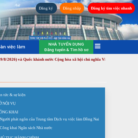
Đăng ký
Đăng nhập
Đăng ký tìm việc nhanh
NHÀ TUYỂN DỤNG
àn việc làm
Đăng tuyển & Tìm hồ sơ
 và Quốc khánh nước Cộng hòa xã hội chủ nghĩa Việt Nam (2/9/1945 - 2/9/20
in tức & sự kiện
Ở NỘI VỤ
ÔNG KHAI
Người phát ngôn của Trung tâm Dịch vụ việc làm Đồng Nai
Công khai Ngân sách Nhà nước
HỦ TỤC HÀNH CHÍNH