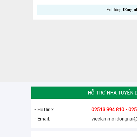
Vui lòng
Đăng n
HỖ TRỢ NHÀ TUYỂN 
- Hotline:
02513 894 810 - 025
- Email:
vieclammoi.dongnai