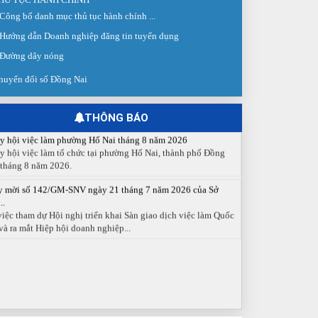
 giao dịch việc làm lần thứ 08 năm 2026: Hơn 4.300 cơ hội...
Công bố danh mục thủ tục hành chính ...
g ngày 03/8/2026, Trung tâm Dịch vụ việc làm Đồng Nai tổ
Hướng dẫn Doanh nghiệp đăng tin tuyển dụng
 Sàn giao dịch việc làm lần thứ 08...
Đường dây nóng
 cáo số 141/BC-TTDVVL của Trung tâm Dịch vụ việc làm
g...
huyển đổi số Đồng Nai
 cáo kết quả tổ chức Sàn giao dịch việc làm lần thứ 08/2026
y 03 tháng 08 năm 2026.
THÔNG BÁO
y hội việc làm phường Hố Nai tháng 8 năm 2026
y hội việc làm tổ chức tại phường Hố Nai, thành phố Đồng
 tháng 8 năm 2026.
y mời số 142/GM-SNV ngày 21 tháng 7 năm 2026 của Sở
..
việc tham dự Hội nghị triển khai Sàn giao dịch việc làm Quốc
và ra mắt Hiệp hội doanh nghiệp...