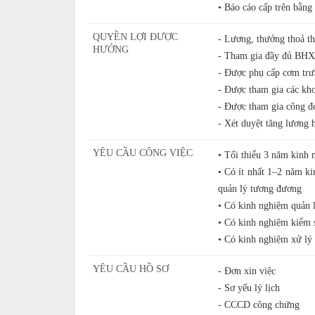
• Báo cáo cấp trên bằng
QUYỀN LỢI ĐƯỢC
- Lương, thưởng thoả th
HƯỞNG
- Tham gia đầy đủ B
- Được phụ cấp cơm trư
- Được tham gia các kho
- Được tham gia công đ
- Xét duyệt tăng lương
YÊU CẦU CÔNG VIỆC
• Tối thiểu 3 năm kinh 
• Có ít nhất 1–2 năm ki
quản lý tương đương
• Có kinh nghiệm quản l
• Có kinh nghiệm kiểm s
• Có kinh nghiệm xử lý 
YÊU CẦU HỒ SƠ
- Đơn xin việc
- Sơ yếu lý lịch
- CCCD công chứng