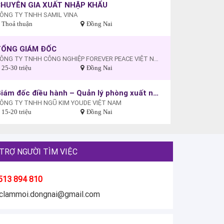
HUYÊN GIA XUẤT NHẬP KHẨU
ÔNG TY TNHH SAMIL VINA
Thoả thuận
Đồng Nai
TỔNG GIÁM ĐỐC
CÔNG TY TNHH CÔNG NGHIỆP FOREVER PEACE VIỆT NAM
25-30 triệu
Đồng Nai
Giám đốc điều hành – Quản lý phòng xuất nhập khẩu
ÔNG TY TNHH NGŨ KIM YOUDE VIỆT NAM
15-20 triệu
Đồng Nai
TRỢ NGƯỜI TÌM VIỆC
513 894 810
eclammoi.dongnai@gmail.com