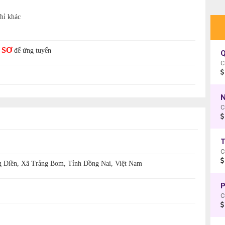
hỉ khác
 SƠ
để ứng tuyển
Q
C
N
C
T
C
 Điền, Xã Trảng Bom, Tỉnh Đồng Nai, Việt Nam
P