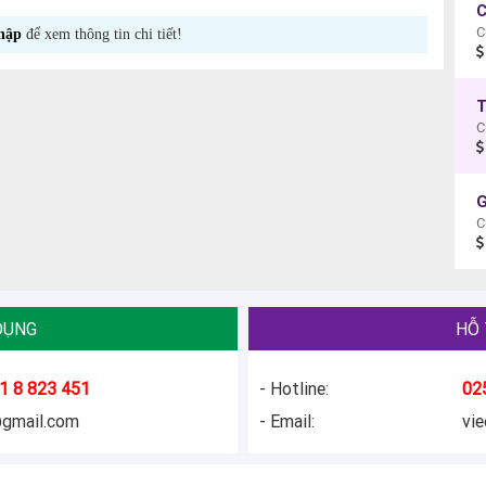
C
C
hập
để xem thông tin chi tiết!
C
DỤNG
HỖ 
1 8 823 451
- Hotline:
02
@gmail.com
- Email:
vi