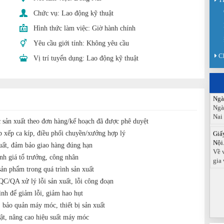
Sàn
Chức vụ:
Lao động kỹ thuật
Sán
chức
Hình thức làm việc:
Giờ hành chính
Yêu cầu giới tính:
Không yêu cầu
Báo
Đồn
C
Vị trí tuyển dụng:
Lao động kỹ thuật
Báo
ngà
Ngà
Ngà
Nai
 sản xuất theo đơn hàng/kế hoạch đã được phê duyệt
Giấ
Nội.
p xếp ca kíp, điều phối chuyền/xưởng hợp lý
Về 
xuất, đảm bảo giao hàng đúng hạn
gia 
ánh giá tổ trưởng, công nhân
sản phẩm trong quá trình sản xuất
QC/QA xử lý lỗi sản xuất, lỗi công đoạn
rình để giảm lỗi, giảm hao hụt
, bảo quản máy móc, thiết bị sản xuất
uật, nâng cao hiệu suất máy móc