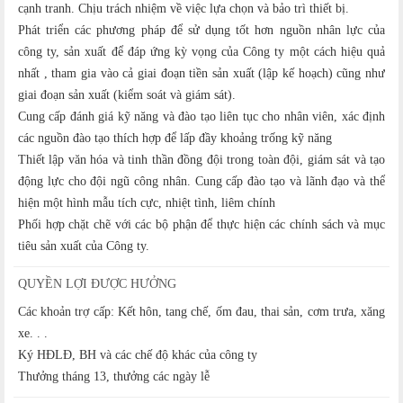
cạnh tranh. Chịu trách nhiệm về việc lựa chọn và bảo trì thiết bị.
Phát triển các phương pháp để sử dụng tốt hơn nguồn nhân lực của
công ty, sản xuất để đáp ứng kỳ vọng của Công ty một cách hiệu quả
nhất , tham gia vào cả giai đoạn tiền sản xuất (lập kế hoạch) cũng như
giai đoạn sản xuất (kiểm soát và giám sát).
Cung cấp đánh giá kỹ năng và đào tạo liên tục cho nhân viên, xác định
các nguồn đào tạo thích hợp để lấp đầy khoảng trống kỹ năng
Thiết lập văn hóa và tinh thần đồng đội trong toàn đội, giám sát và tạo
động lực cho đội ngũ công nhân. Cung cấp đào tạo và lãnh đạo và thể
hiện một hình mẫu tích cực, nhiệt tình, liêm chính
Phối hợp chặt chẽ với các bộ phận để thực hiện các chính sách và mục
tiêu sản xuất của Công ty.
QUYỀN LỢI ĐƯỢC HƯỞNG
Các khoản trợ cấp: Kết hôn, tang chế, ốm đau, thai sản, cơm trưa, xăng
xe. . .
Ký HĐLĐ, BH và các chế độ khác của công ty
Thưởng tháng 13, thưởng các ngày lễ