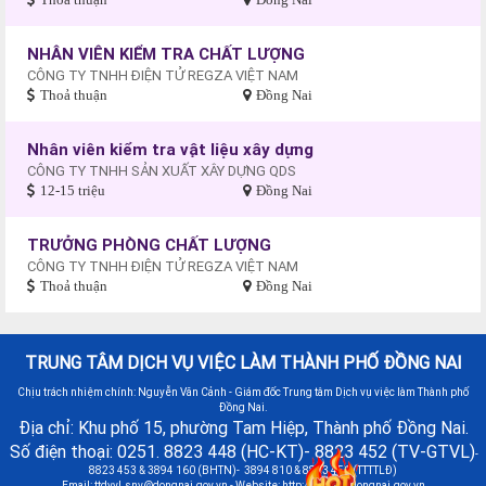
NHÂN VIÊN KIỂM TRA CHẤT LƯỢNG
CÔNG TY TNHH ĐIỆN TỬ REGZA VIỆT NAM
Thoả thuận
Đồng Nai
Nhân viên kiểm tra vật liệu xây dựng
CÔNG TY TNHH SẢN XUẤT XÂY DỰNG QDS
12-15 triệu
Đồng Nai
TRƯỞNG PHÒNG CHẤT LƯỢNG
CÔNG TY TNHH ĐIỆN TỬ REGZA VIỆT NAM
Thoả thuận
Đồng Nai
TRUNG TÂM DỊCH VỤ VIỆC LÀM THÀNH PHỐ ĐỒNG NAI
Chịu trách nhiệm chính: Nguyễn Văn Cảnh - Giám đốc Trung tâm Dịch vụ việc làm Thành phố
Đồng Nai.
Địa chỉ: Khu phố 15, phường Tam Hiệp, Thành phố Đồng Nai.
Số điện thoại: 0251. 8823 448 (HC-KT)- 8823 452 (TV-GTVL)
-
8823 453 & 3894 160 (BHTN)- 3894 810 & 8823 451 (TTTTLĐ)
Email:
ttdvvl.snv@dongnai.gov.vn
- Website: http://vieclamdongnai.gov.vn