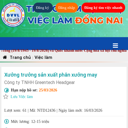
Đăng ký
Đăng nhập
Đăng ký tìm việc nhanh
(19/8/1945 - 19/8/2026) và Quốc khánh nước Cộng hòa xã hội chủ nghĩa Việt
Trang chủ
Việc làm
|
Xưởng trưởng sản xuất phân xưởng may
Công ty TNHH Greentech Headgear
Hạn nộp hồ sơ:
25/03/2026
Lưu Việc làm
Lượt xem: 61
|
Mã: NTD12436
|
Ngày làm mới: 16/03/2026
Mức lương:
12-15 triệu