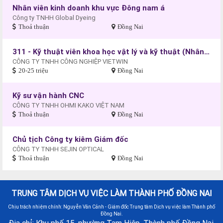
Nhân viên kinh doanh khu vực Đông nam á
Công ty TNHH Global Dyeing
Thoả thuận
Đồng Nai
311 - Kỹ thuật viên khoa học vật lý và kỹ thuật (Nhân viên quản lý kỹ thuật công nghệ sản xuất)
CÔNG TY TNHH CÔNG NGHIỆP VIETWIN
20-25 triệu
Đồng Nai
Kỹ sư vận hành CNC
CÔNG TY TNHH OHMI KAKO VIỆT NAM
Thoả thuận
Đồng Nai
Chủ tịch Công ty kiêm Giám đốc
CÔNG TY TNHH SEJIN OPTICAL
Thoả thuận
Đồng Nai
TRUNG TÂM DỊCH VỤ VIỆC LÀM THÀNH PHỐ ĐỒNG NAI
Chịu trách nhiệm chính: Nguyễn Văn Cảnh - Giám đốc Trung tâm Dịch vụ việc làm Thành phố
Đồng Nai.