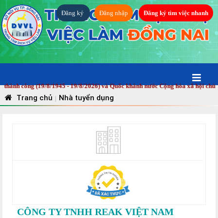
Đăng ký
Đăng nhập
Đăng ký tìm việc nhanh
h công (19/8/1945 - 19/8/2026) và Quốc khánh nước Cộng hòa xã hội chủ ngh
Trang chủ
Nhà tuyển dụng
|
CÔNG TY TNHH REAK VIỆT NAM