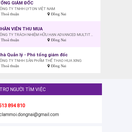
TỔNG GIÁM ĐỐC
ÔNG TY TNHH LYTON VIỆT NAM
Thoả thuận
Đồng Nai
NHÂN VIÊN THU MUA
CÔNG TY TRÁCH NHIỆM HỮU HẠN ADVANCED MULTITECH (VIỆT NAM)
Thoả thuận
Đồng Nai
hà Quản lý - Phó tổng giám đốc
ÔNG TY TNHH SẢN PHẨM THỂ THAO HUA XING
Thoả thuận
Đồng Nai
TRỢ NGƯỜI TÌM VIỆC
513 894 810
eclammoi.dongnai@gmail.com