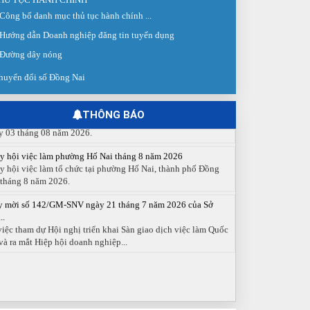
Công bố danh mục thủ tục hành chính ...
 giao dịch việc làm lần thứ 08 năm 2026: Hơn 4.300 cơ hội...
Hướng dẫn Doanh nghiệp đăng tin tuyển dụng
g ngày 03/8/2026, Trung tâm Dịch vụ việc làm Đồng Nai tổ
 Sàn giao dịch việc làm lần thứ 08...
Đường dây nóng
huyển đổi số Đồng Nai
 cáo số 141/BC-TTDVVL của Trung tâm Dịch vụ việc làm
g...
 cáo kết quả tổ chức Sàn giao dịch việc làm lần thứ 08/2026
THÔNG BÁO
y 03 tháng 08 năm 2026.
y hội việc làm phường Hố Nai tháng 8 năm 2026
y hội việc làm tổ chức tại phường Hố Nai, thành phố Đồng
 tháng 8 năm 2026.
y mời số 142/GM-SNV ngày 21 tháng 7 năm 2026 của Sở
..
việc tham dự Hội nghị triển khai Sàn giao dịch việc làm Quốc
và ra mắt Hiệp hội doanh nghiệp...