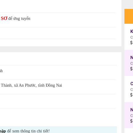
 SƠ
để ứng tuyển
N
C
nh
C
Thành, xã An Phước, tỉnh Đồng Nai
N
C
hập
để xem thông tin chi tiết!