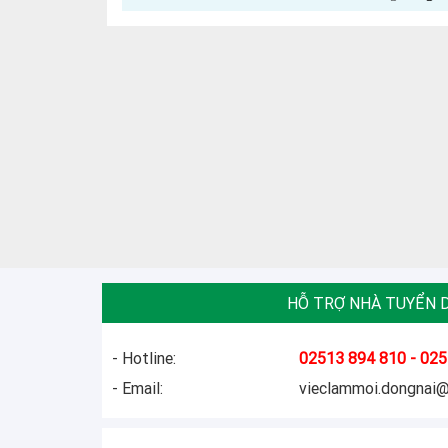
HỖ TRỢ NHÀ TUYỂN 
- Hotline:
02513 894 810 - 025
- Email:
vieclammoi.dongnai