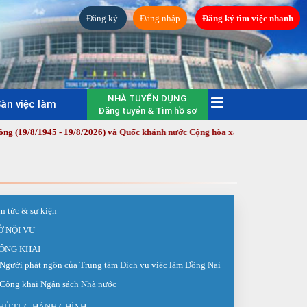
Đăng ký
Đăng nhập
Đăng ký tìm việc nhanh
NHÀ TUYỂN DỤNG
àn việc làm
Đăng tuyển & Tìm hồ sơ
5 - 19/8/2026) và Quốc khánh nước Cộng hòa xã hội chủ nghĩa Việt Nam (2/9
in tức & sự kiện
Ở NỘI VỤ
ÔNG KHAI
Người phát ngôn của Trung tâm Dịch vụ việc làm Đồng Nai
Công khai Ngân sách Nhà nước
HỦ TỤC HÀNH CHÍNH