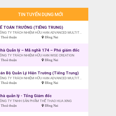
TIN TUYỂN DỤNG MỚI
KẾ TOÁN TRƯỞNG (TIẾNG TRUNG)
CÔNG TY TRÁCH NHIỆM HỮU HẠN ADVANCED MULTITECH (VIỆT NAM)
Thoả thuận
Đồng Nai
hà Quản lý – Mã nghề 174 – Phó giám đốc
ÔNG TY TRÁCH NHIỆM HỮU HẠN WISE CREATION
Thoả thuận
Đồng Nai
án Bộ Quản Lý Hiện Trường (Tiếng Trung)
CÔNG TY TRÁCH NHIỆM HỮU HẠN ADVANCED MULTITECH (VIỆT NAM)
Thoả thuận
Đồng Nai
hà quản lý - Tổng Giám đốc
ÔNG TY TNHH SẢN PHẨM THỂ THAO HUA XING
Thoả thuận
Đồng Nai