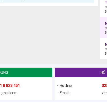
C
N
C
DỤNG
HỖ 
1 8 823 451
- Hotline:
02
@gmail.com
- Email:
vi