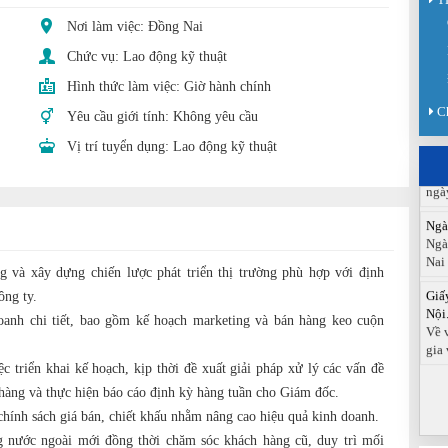
Nơi làm việc: Đồng Nai
Sàn
Chức vụ:
Lao động kỹ thuật
Sán
chức
Hình thức làm việc:
Giờ hành chính
C
Báo
Yêu cầu giới tính:
Không yêu cầu
Đồn
Vị trí tuyển dụng:
Lao động kỹ thuật
Báo
ngà
Ngà
Ngà
Nai
Giấ
g và xây dựng chiến lược phát triển thị trường phù hợp với định
Nội.
ông ty.
Về 
anh chi tiết, bao gồm kế hoạch marketing và bán hàng keo cuộn
gia 
ệc triển khai kế hoạch, kịp thời đề xuất giải pháp xử lý các vấn đề
 hàng và thực hiện báo cáo định kỳ hàng tuần cho Giám đốc.
hính sách giá bán, chiết khấu nhằm nâng cao hiệu quả kinh doanh.
 nước ngoài mới đồng thời chăm sóc khách hàng cũ, duy trì mối