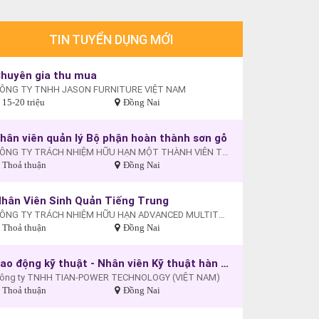
TIN TUYỂN DỤNG MỚI
huyên gia thu mua
ÔNG TY TNHH JASON FURNITURE VIỆT NAM
15-20 triệu
Đồng Nai
hân viên quản lý Bộ phận hoàn thành sơn gỗ
CÔNG TY TRÁCH NHIỆM HỮU HẠN MỘT THÀNH VIÊN TIẾP VẬN - THƯƠNG MẠI - DU LỊCH XUYÊN THÁI BÌNH DƯƠNG
Thoả thuận
Đồng Nai
hân Viên Sinh Quản Tiếng Trung
CÔNG TY TRÁCH NHIỆM HỮU HẠN ADVANCED MULTITECH (VIỆT NAM)
Thoả thuận
Đồng Nai
Lao động kỹ thuật - Nhân viên Kỹ thuật hàn điện
ông ty TNHH TIAN-POWER TECHNOLOGY (VIỆT NAM)
Thoả thuận
Đồng Nai