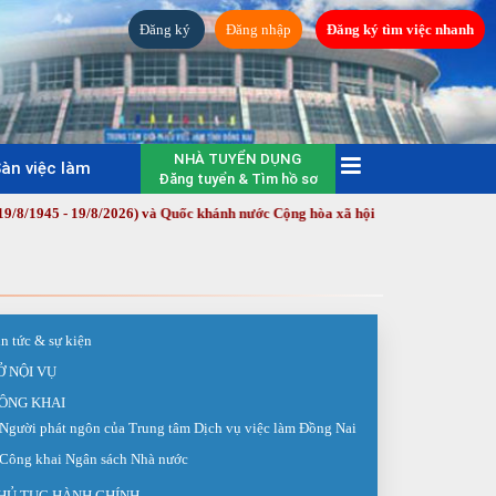
Đăng ký
Đăng nhập
Đăng ký tìm việc nhanh
NHÀ TUYỂN DỤNG
àn việc làm
Đăng tuyển & Tìm hồ sơ
9/8/2026) và Quốc khánh nước Cộng hòa xã hội chủ nghĩa Việt Nam (2/9/1945 
in tức & sự kiện
Ở NỘI VỤ
ÔNG KHAI
Người phát ngôn của Trung tâm Dịch vụ việc làm Đồng Nai
Công khai Ngân sách Nhà nước
HỦ TỤC HÀNH CHÍNH