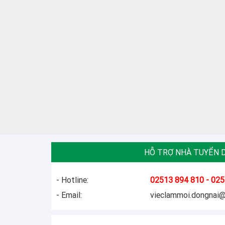
HỖ TRỢ NHÀ TUYỂN 
- Hotline:
02513 894 810 - 025
- Email:
vieclammoi.dongnai