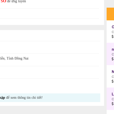
 SƠ
để ứng tuyển
C
C
n
ễn, Tỉnh Đồng Nai
N
hập
để xem thông tin chi tiết!
C