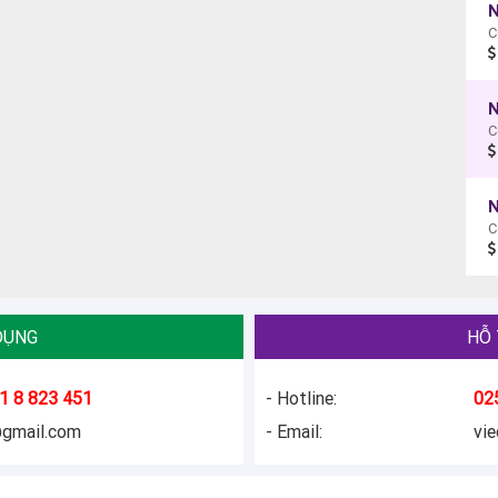
N
C
N
C
N
C
DỤNG
HỖ 
1 8 823 451
- Hotline:
02
@gmail.com
- Email:
vi