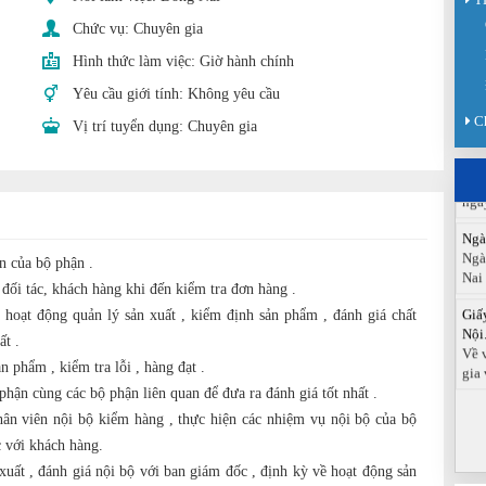
Chức vụ:
Chuyên gia
Sàn
Sán
Hình thức làm việc:
Giờ hành chính
chức
Yêu cầu giới tính:
Không yêu cầu
Báo
C
Vị trí tuyển dụng:
Chuyên gia
Đồn
Báo
ngà
Ngà
Ngà
Nai
n của bộ phận .
Giấ
 đối tác, khách hàng khi đến kiểm tra đơn hàng .
Nội.
 hoạt động quản lý sản xuất , kiểm định sản phẩm , đánh giá chất
Về 
ất .
gia 
n phẩm , kiểm tra lỗi , hàng đạt .
phận cùng các bộ phận liên quan để đưa ra đánh giá tốt nhất .
hân viên nội bộ kiểm hàng , thực hiện các nhiệm vụ nội bộ của bộ
c với khách hàng.
 xuất , đánh giá nội bộ với ban giám đốc , định kỳ về hoạt động sản