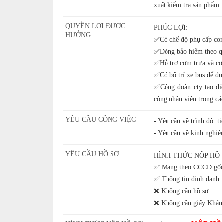
xuất kiểm tra sản phẩm.
QUYỀN LỢI ĐƯỢC
PHÚC LỢI:
HƯỞNG
✅️Có chế độ phụ cấp co
✅️Đóng bảo hiểm theo q
✅️Hỗ trợ cơm trưa và cơ
✅️Có bố trí xe bus để đ
✅️Công đoàn cty tạo đi
công nhân viên trong các
YÊU CẦU CÔNG VIỆC
- Yêu cầu về trình độ: t
- Yêu cầu về kinh nghiệ
YÊU CẦU HỒ SƠ
HÌNH THỨC NỘP HỒ
✅ Mang theo CCCD gố
✅ Thông tin định danh 
❌ Không cần hồ sơ
❌ Không cần giấy Khám