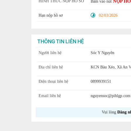
NỘP HỒ
HÌNH THỨC NỘP HỒ SƠ
Bấm vào nút
Hạn nộp hồ sơ
02/03/2026
THÔNG TIN LIÊN HỆ
Người liên hệ
Sóc Y Nguyên
Địa chỉ liên hệ
KCN Bàu Xéo, Xã An Vi
Điện thoại liên hệ
0899939151
Email liên hệ
nguyensoc@pihlgp.com
Vui lòng
Đăng n