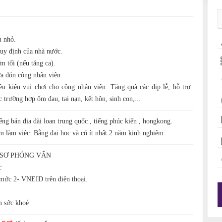
n nhỏ.
uy định của nhà nước.
m tối (nếu tăng ca).
ưa đón công nhân viên.
ều kiện vui chơi cho công nhân viên. Tặng quà các dịp lễ, hỗ trợ
 trường hợp ốm đau, tai nạn, kết hôn, sinh con,...
iếng bản địa đài loan trung quốc , tiếng phúc kiến , hongkong.
m làm việc: Bằng đại học và có ít nhất 2 năm kinh nghiệm
 SƠ PHỎNG VẤN
c
mức 2- VNEID trên điện thoại.
 sức khoẻ