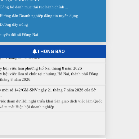
Công bố danh mục thủ tục hành chính ...
 giao dịch việc làm lần thứ 08 năm 2026: Hơn 4.300 cơ hội...
Hướng dẫn Doanh nghiệp đăng tin tuyển dụng
g ngày 03/8/2026, Trung tâm Dịch vụ việc làm Đồng Nai tổ
 Sàn giao dịch việc làm lần thứ 08...
Đường dây nóng
 cáo số 141/BC-TTDVVL của Trung tâm Dịch vụ việc làm
huyển đổi số Đồng Nai
g...
 cáo kết quả tổ chức Sàn giao dịch việc làm lần thứ 08/2026
y 03 tháng 08 năm 2026.
THÔNG BÁO
y hội việc làm phường Hố Nai tháng 8 năm 2026
y hội việc làm tổ chức tại phường Hố Nai, thành phố Đồng
 tháng 8 năm 2026.
y mời số 142/GM-SNV ngày 21 tháng 7 năm 2026 của Sở
..
việc tham dự Hội nghị triển khai Sàn giao dịch việc làm Quốc
và ra mắt Hiệp hội doanh nghiệp...