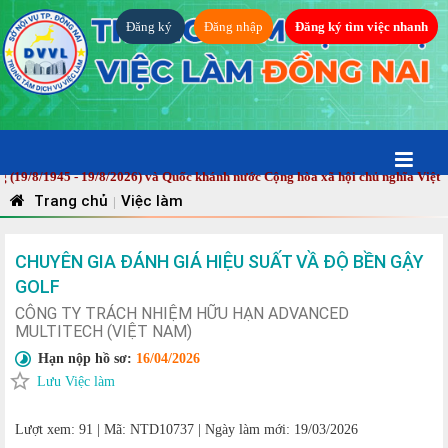
Đăng ký
Đăng nhập
Đăng ký tìm việc nhanh
8/1945 - 19/8/2026) và Quốc khánh nước Cộng hòa xã hội chủ nghĩa Việt Nam
Trang chủ
Việc làm
|
CHUYÊN GIA ĐÁNH GIÁ HIỆU SUẤT VẦ ĐỘ BỀN GẬY
GOLF
CÔNG TY TRÁCH NHIỆM HỮU HẠN ADVANCED
MULTITECH (VIỆT NAM)
Hạn nộp hồ sơ:
16/04/2026
Lưu Việc làm
Lượt xem: 91
|
Mã: NTD10737
|
Ngày làm mới: 19/03/2026