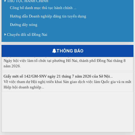
THỦ TỤC HÀNH CHÍNH
Công bố danh mục thủ tục hành chính ...
Sàn giao dịch việc làm lần thứ 08 năm 2026: Hơn 4.300 cơ hội...
Sáng ngày 03/8/2026, Trung tâm Dịch vụ việc làm Đồng Nai tổ chức Sàn giao
Hướng dẫn Doanh nghiệp đăng tin tuyển dụng
dịch việc làm lần thứ 08...
Đường dây nóng
Báo cáo số 141/BC-TTDVVL của Trung tâm Dịch vụ việc làm Đồng...
Chuyển đổi số Đồng Nai
Báo cáo kết quả tổ chức Sàn giao dịch việc làm lần thứ 08/2026 ngày 03
tháng 08 năm 2026.
THÔNG BÁO
Ngày hội việc làm phường Hố Nai tháng 8 năm 2026
Ngày hội việc làm tổ chức tại phường Hố Nai, thành phố Đồng Nai tháng 8
năm 2026.
Giấy mời số 142/GM-SNV ngày 21 tháng 7 năm 2026 của Sở Nội...
Về việc tham dự Hội nghị triển khai Sàn giao dịch việc làm Quốc gia và ra mắt
Hiệp hội doanh nghiệp...