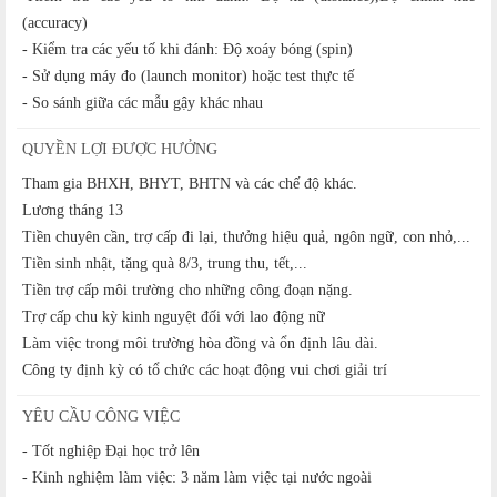
(accuracy)
- Kiểm tra các yếu tố khi đánh: Độ xoáy bóng (spin)
- Sử dụng máy đo (launch monitor) hoặc test thực tế
- So sánh giữa các mẫu gậy khác nhau
QUYỀN LỢI ĐƯỢC HƯỞNG
Tham gia BHXH, BHYT, BHTN và các chế độ khác.
Lương tháng 13
Tiền chuyên cần, trợ cấp đi lại, thưởng hiệu quả, ngôn ngữ, con nhỏ,...
Tiền sinh nhật, tặng quà 8/3, trung thu, tết,...
Tiền trợ cấp môi trường cho những công đoạn nặng.
Trợ cấp chu kỳ kinh nguyệt đối với lao động nữ
Làm việc trong môi trường hòa đồng và ổn định lâu dài.
Công ty định kỳ có tổ chức các hoạt động vui chơi giải trí
YÊU CẦU CÔNG VIỆC
- Tốt nghiệp Đại học trở lên
- Kinh nghiệm làm việc: 3 năm làm việc tại nước ngoài