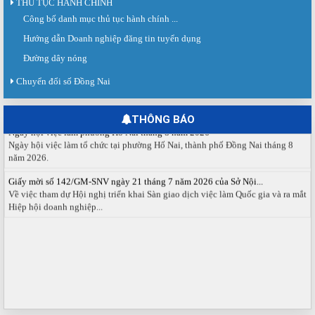
THỦ TỤC HÀNH CHÍNH
Công bố danh mục thủ tục hành chính ...
Sàn giao dịch việc làm lần thứ 08 năm 2026: Hơn 4.300 cơ hội...
Hướng dẫn Doanh nghiệp đăng tin tuyển dụng
Sáng ngày 03/8/2026, Trung tâm Dịch vụ việc làm Đồng Nai tổ chức Sàn giao
dịch việc làm lần thứ 08...
Đường dây nóng
Báo cáo số 141/BC-TTDVVL của Trung tâm Dịch vụ việc làm Đồng...
Chuyển đổi số Đồng Nai
Báo cáo kết quả tổ chức Sàn giao dịch việc làm lần thứ 08/2026 ngày 03
tháng 08 năm 2026.
THÔNG BÁO
Ngày hội việc làm phường Hố Nai tháng 8 năm 2026
Ngày hội việc làm tổ chức tại phường Hố Nai, thành phố Đồng Nai tháng 8
năm 2026.
Giấy mời số 142/GM-SNV ngày 21 tháng 7 năm 2026 của Sở Nội...
Về việc tham dự Hội nghị triển khai Sàn giao dịch việc làm Quốc gia và ra mắt
Hiệp hội doanh nghiệp...