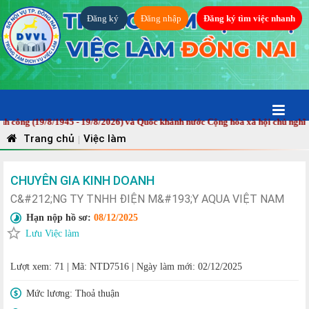
Đăng ký
Đăng nhập
Đăng ký tìm việc nhanh
g (19/8/1945 - 19/8/2026) và Quốc khánh nước Cộng hòa xã hội chủ nghĩa Vi
Trang chủ
Việc làm
|
CHUYÊN GIA KINH DOANH
C&#212;NG TY TNHH ĐIỆN M&#193;Y AQUA VIỆT NAM
Hạn nộp hồ sơ:
08/12/2025
Lưu Việc làm
Lượt xem: 71
|
Mã: NTD7516
|
Ngày làm mới: 02/12/2025
Mức lương:
Thoả thuận