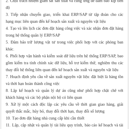
2. Chịu trách nhiệm giám sát sản xuất và cung ứng để đảm báo kịp tiến
độ
3. Tiếp nhận chuyển giao, triển khai ERP/SAP từ tập đoàn cho các
hạng mục liên quan đến kế hoạch sản xuất và nguyên vật liệu
4. Tạo và lên lịch các đơn đặt hàng công việc và xác nhận đơn đặt hàng
trong hệ thống quản lý ERP/SAP
5. Đảm bảo trữ lượng vật tư trong việc phối hợp với các phòng ban
khác.
6. Phối hợp vận hành và kiểm soát dữ liệu trên hệ thống ERP/SAP, bao
gồm kiểm tra tính chính xác dữ liệu, hỗ trợ kiểm thử, nghiệm thu các
thay đổi hệ thống liên quan đến kế hoạch sản xuất và nguyên vật liệu
7. Hoạch định yêu cầu về sản xuất nguyên vật liệu: đặt biệt là hàng tồn
và thời hạn hoàn thành công việc
8. Lập kế hoạch và quản lý dự án cũng như phối hợp chặt chẽ với
khách hàng và các bộ phận nội bộ có liên quan
9. Xử lý một cách độc lập các yêu cầu về thời gian giao hàng, giải
quyết thắc mắc, hủy bỏ, thay đổi thời hạn, thay đổi số lượng
10. Tạo đơn đặt hàng nhà cung cấp khi cần thiết
11. Lập, cập nhật và quản lý tài liệu quy trình, báo cáo kế hoạch và tài