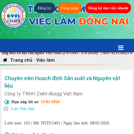
Đăng ký
Đăng nhập
Đăng ký tìm việc nhanh
hòa xã hội chủ nghĩa Việt Nam (2/9/1945 - 2/9/2026)! | SĐT: 0251.8823 448 
Trang chủ
Việc làm
|
Chuyên viên Hoạch định Sản xuất và Nguyên vật
liệu
Công ty TNHH Ziehl-Abegg Việt Nam
Hạn nộp hồ sơ:
15/01/2026
Lưu Việc làm
Lượt xem: 103
|
Mã: NTD15491
|
Ngày làm mới: 08/01/2026