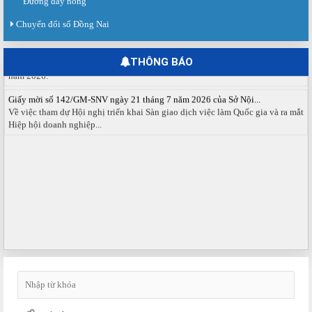
Đường dây nóng
Báo cáo kết quả tổ chức Sàn giao dịch việc làm lần thứ 08/2026 ngày 03
tháng 08 năm 2026.
Chuyển đổi số Đồng Nai
Ngày hội việc làm phường Hố Nai tháng 8 năm 2026
Ngày hội việc làm tổ chức tại phường Hố Nai, thành phố Đồng Nai tháng 8
THÔNG BÁO
năm 2026.
Giấy mời số 142/GM-SNV ngày 21 tháng 7 năm 2026 của Sở Nội...
Về việc tham dự Hội nghị triển khai Sàn giao dịch việc làm Quốc gia và ra mắt
Hiệp hội doanh nghiệp...