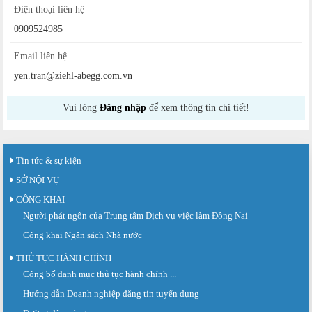
Điện thoại liên hệ
0909524985
Email liên hệ
yen.tran@ziehl-abegg.com.vn
Vui lòng
Đăng nhập
để xem thông tin chi tiết!
Tin tức & sự kiện
SỞ NỘI VỤ
CÔNG KHAI
Người phát ngôn của Trung tâm Dịch vụ việc làm Đồng Nai
Công khai Ngân sách Nhà nước
Sàn giao dịch việc làm lần thứ 08 năm 2026: Hơn 4.300 cơ hội...
THỦ TỤC HÀNH CHÍNH
Sáng ngày 03/8/2026, Trung tâm Dịch vụ việc làm Đồng Nai tổ chức Sàn giao
Công bố danh mục thủ tục hành chính ...
dịch việc làm lần thứ 08...
Hướng dẫn Doanh nghiệp đăng tin tuyển dụng
Báo cáo số 141/BC-TTDVVL của Trung tâm Dịch vụ việc làm Đồng...