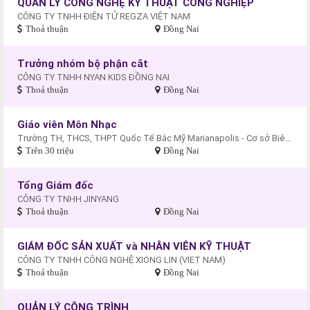
QUẢN LÝ CÔNG NGHỆ KỸ THUẬT CÔNG NGHIỆP
CÔNG TY TNHH ĐIỆN TỬ REGZA VIỆT NAM
Thoả thuận
Đồng Nai
Trưởng nhóm bộ phận cắt
CÔNG TY TNHH NYAN KIDS ĐỒNG NAI
Thoả thuận
Đồng Nai
Giáo viên Môn Nhạc
Trường TH, THCS, THPT Quốc Tế Bắc Mỹ Marianapolis - Cơ sở Biên Hòa
Trên 30 triệu
Đồng Nai
Tổng Giám đốc
CÔNG TY TNHH JINYANG
Thoả thuận
Đồng Nai
GIÁM ĐỐC SẢN XUẤT và NHÂN VIÊN KỸ THUẬT
CÔNG TY TNHH CÔNG NGHỆ XIONG LIN (VIET NAM)
Thoả thuận
Đồng Nai
QUẢN LÝ CÔNG TRÌNH