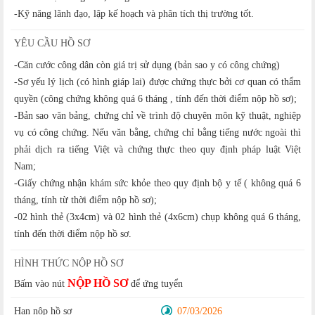
-Kỹ năng lãnh đạo, lập kế hoạch và phân tích thị trường tốt.
YÊU CẦU HỒ SƠ
-Căn cước công dân còn giá trị sử dụng (bản sao y có công chứng)
-Sơ yếu lý lịch (có hình giáp lai) được chứng thực bởi cơ quan có thẩm
quyền (công chứng không quá 6 tháng , tính đến thời điểm nộp hồ sơ);
-Bản sao văn bảng, chứng chỉ về trình độ chuyên môn kỹ thuật, nghiệp
vụ có công chứng. Nếu văn bằng, chứng chỉ bằng tiếng nước ngoài thì
phải dịch ra tiếng Việt và chứng thực theo quy định pháp luật Việt
Nam;
-Giấy chứng nhận khám sức khỏe theo quy định bộ y tế ( không quá 6
tháng, tính từ thời điểm nộp hồ sơ);
-02 hình thẻ (3x4cm) và 02 hình thẻ (4x6cm) chụp không quá 6 tháng,
tính đến thời điểm nộp hồ sơ.
HÌNH THỨC NỘP HỒ SƠ
NỘP HỒ SƠ
Bấm vào nút
để ứng tuyển
Hạn nộp hồ sơ
07/03/2026