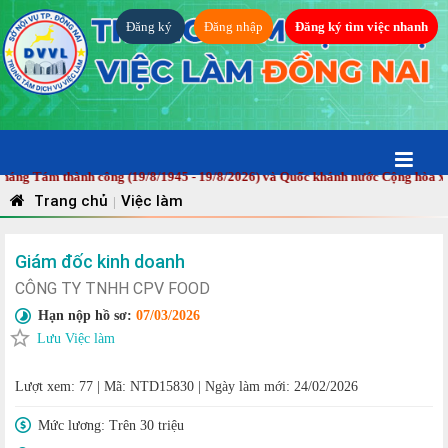
Đăng ký
Đăng nhập
Đăng ký tìm việc nhanh
ám thành công (19/8/1945 - 19/8/2026) và Quốc khánh nước Cộng hòa xã hội 
Trang chủ
Việc làm
|
Giám đốc kinh doanh
CÔNG TY TNHH CPV FOOD
Hạn nộp hồ sơ:
07/03/2026
Lưu Việc làm
Lượt xem: 77
|
Mã: NTD15830
|
Ngày làm mới: 24/02/2026
Mức lương:
Trên 30 triệu