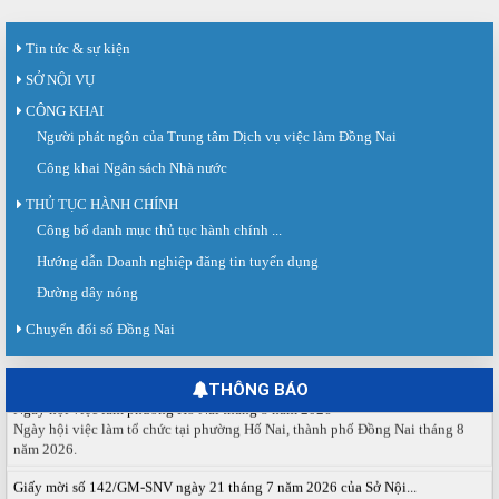
Tin tức & sự kiện
SỞ NỘI VỤ
CÔNG KHAI
Người phát ngôn của Trung tâm Dịch vụ việc làm Đồng Nai
Công khai Ngân sách Nhà nước
THỦ TỤC HÀNH CHÍNH
Công bố danh mục thủ tục hành chính ...
Sàn giao dịch việc làm lần thứ 08 năm 2026: Hơn 4.300 cơ hội...
Sáng ngày 03/8/2026, Trung tâm Dịch vụ việc làm Đồng Nai tổ chức Sàn giao
Hướng dẫn Doanh nghiệp đăng tin tuyển dụng
dịch việc làm lần thứ 08...
Đường dây nóng
Báo cáo số 141/BC-TTDVVL của Trung tâm Dịch vụ việc làm Đồng...
Chuyển đổi số Đồng Nai
Báo cáo kết quả tổ chức Sàn giao dịch việc làm lần thứ 08/2026 ngày 03
tháng 08 năm 2026.
THÔNG BÁO
Ngày hội việc làm phường Hố Nai tháng 8 năm 2026
Ngày hội việc làm tổ chức tại phường Hố Nai, thành phố Đồng Nai tháng 8
năm 2026.
Giấy mời số 142/GM-SNV ngày 21 tháng 7 năm 2026 của Sở Nội...
Về việc tham dự Hội nghị triển khai Sàn giao dịch việc làm Quốc gia và ra mắt