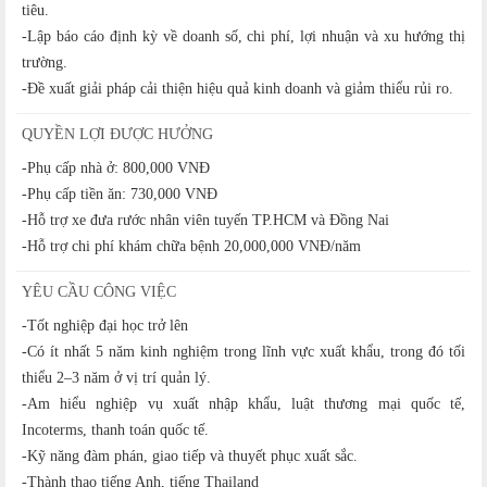
tiêu.
-Lập báo cáo định kỳ về doanh số, chi phí, lợi nhuận và xu hướng thị
trường.
-Đề xuất giải pháp cải thiện hiệu quả kinh doanh và giảm thiểu rủi ro.
QUYỀN LỢI ĐƯỢC HƯỞNG
-Phụ cấp nhà ở: 800,000 VNĐ
-Phụ cấp tiền ăn: 730,000 VNĐ
-Hỗ trợ xe đưa rước nhân viên tuyến TP.HCM và Đồng Nai
-Hỗ trợ chi phí khám chữa bệnh 20,000,000 VNĐ/năm
YÊU CẦU CÔNG VIỆC
-Tốt nghiệp đại học trở lên
-Có ít nhất 5 năm kinh nghiệm trong lĩnh vực xuất khẩu, trong đó tối
thiểu 2–3 năm ở vị trí quản lý.
-Am hiểu nghiệp vụ xuất nhập khẩu, luật thương mại quốc tế,
Incoterms, thanh toán quốc tế.
-Kỹ năng đàm phán, giao tiếp và thuyết phục xuất sắc.
-Thành thạo tiếng Anh, tiếng Thailand