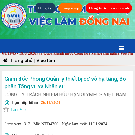
Đăng ký
Đăng nhập
Đăng ký tìm việc nhanh
45 - 19/8/2026) và Quốc khánh nước Cộng hòa xã hội chủ nghĩa Việt Nam (2/
Trang chủ
Việc làm
|
Giám đốc Phòng Quản lý thiết bị cơ sở hạ tầng, Bộ
phận Tổng vụ và Nhân sự
CÔNG TY TRÁCH NHIỆM HỮU HẠN OLYMPUS VIỆT NAM
Hạn nộp hồ sơ:
26/11/2024
Lưu Việc làm
Lượt xem: 312
|
Mã: NTD4300
|
Ngày làm mới: 11/11/2024