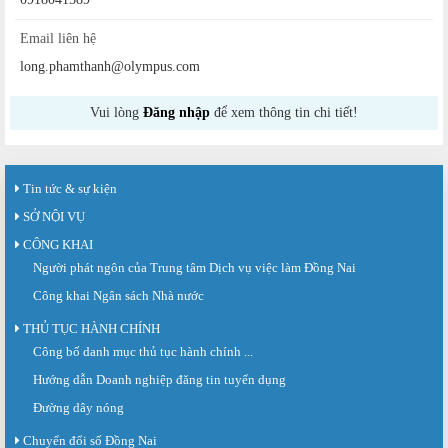
Email liên hệ
long.phamthanh@olympus.com
Vui lòng
Đăng nhập
để xem thông tin chi tiết!
Tin tức & sự kiện
SỞ NỘI VỤ
CÔNG KHAI
Người phát ngôn của Trung tâm Dịch vụ việc làm Đồng Nai
Công khai Ngân sách Nhà nước
THỦ TỤC HÀNH CHÍNH
Công bố danh mục thủ tục hành chính ...
Sàn giao dịch việc làm lần thứ 08 năm 2026: Hơn 4.300 cơ hội...
Sáng ngày 03/8/2026, Trung tâm Dịch vụ việc làm Đồng Nai tổ chức Sàn giao
Hướng dẫn Doanh nghiệp đăng tin tuyển dụng
dịch việc làm lần thứ 08...
Đường dây nóng
Báo cáo số 141/BC-TTDVVL của Trung tâm Dịch vụ việc làm Đồng...
Chuyển đổi số Đồng Nai
Báo cáo kết quả tổ chức Sàn giao dịch việc làm lần thứ 08/2026 ngày 03