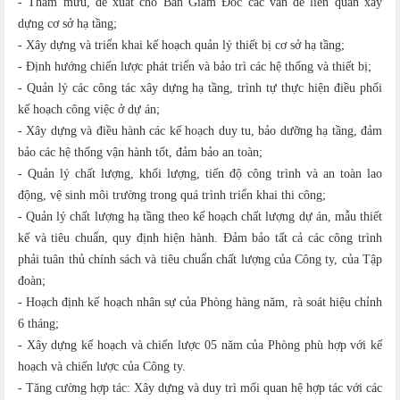
- Tham mưu, đề xuất cho Ban Giám Đốc các vấn đề liên quan xây
dựng cơ sở hạ tầng;
- Xây dựng và triển khai kế hoạch quản lý thiết bị cơ sở hạ tầng;
- Định hướng chiến lược phát triển và bảo trì các hệ thống và thiết bị;
- Quản lý các công tác xây dựng hạ tầng, trình tự thực hiện điều phối
kế hoạch công việc ở dự án;
- Xây dựng và điều hành các kế hoạch duy tu, bảo dưỡng hạ tầng, đảm
bảo các hệ thống vận hành tốt, đảm bảo an toàn;
- Quản lý chất lượng, khối lượng, tiến độ công trình và an toàn lao
động, vệ sinh môi trường trong quá trình triển khai thi công;
- Quản lý chất lượng hạ tầng theo kế hoạch chất lượng dự án, mẫu thiết
kế và tiêu chuẩn, quy định hiện hành. Đảm bảo tất cả các công trình
phải tuân thủ chính sách và tiêu chuẩn chất lượng của Công ty, của Tập
đoàn;
- Hoạch định kế hoạch nhân sự của Phòng hàng năm, rà soát hiệu chỉnh
6 tháng;
- Xây dựng kế hoạch và chiến lược 05 năm của Phòng phù hợp với kế
hoạch và chiến lược của Công ty.
- Tăng cường hợp tác: Xây dựng và duy trì mối quan hệ hợp tác với các