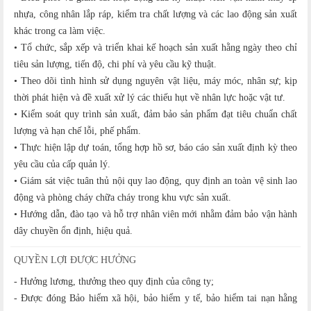
nhựa, công nhân lắp ráp, kiểm tra chất lượng và các lao động sản xuất
khác trong ca làm việc.
• Tổ chức, sắp xếp và triển khai kế hoạch sản xuất hằng ngày theo chỉ
tiêu sản lượng, tiến độ, chi phí và yêu cầu kỹ thuật.
• Theo dõi tình hình sử dụng nguyên vật liệu, máy móc, nhân sự; kịp
thời phát hiện và đề xuất xử lý các thiếu hụt về nhân lực hoặc vật tư.
• Kiểm soát quy trình sản xuất, đảm bảo sản phẩm đạt tiêu chuẩn chất
lượng và hạn chế lỗi, phế phẩm.
• Thực hiện lập dự toán, tổng hợp hồ sơ, báo cáo sản xuất định kỳ theo
yêu cầu của cấp quản lý.
• Giám sát việc tuân thủ nội quy lao động, quy định an toàn vệ sinh lao
động và phòng cháy chữa cháy trong khu vực sản xuất.
• Hướng dẫn, đào tạo và hỗ trợ nhân viên mới nhằm đảm bảo vận hành
dây chuyền ổn định, hiệu quả.
QUYỀN LỢI ĐƯỢC HƯỞNG
- Hưởng lương, thưởng theo quy định của công ty;
- Được đóng Bảo hiểm xã hội, bảo hiểm y tế, bảo hiểm tai nạn hằng