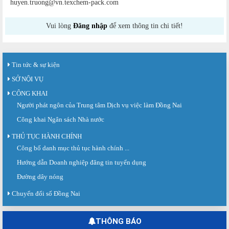
huyen.truong@vn.texchem-pack.com
Vui lòng
Đăng nhập
để xem thông tin chi tiết!
Tin tức & sự kiện
SỞ NỘI VỤ
CÔNG KHAI
Người phát ngôn của Trung tâm Dịch vụ việc làm Đồng Nai
Công khai Ngân sách Nhà nước
THỦ TỤC HÀNH CHÍNH
Công bố danh mục thủ tục hành chính ...
Sàn giao dịch việc làm lần thứ 08 năm 2026: Hơn 4.300 cơ hội...
Sáng ngày 03/8/2026, Trung tâm Dịch vụ việc làm Đồng Nai tổ chức Sàn giao
Hướng dẫn Doanh nghiệp đăng tin tuyển dụng
dịch việc làm lần thứ 08...
Đường dây nóng
Báo cáo số 141/BC-TTDVVL của Trung tâm Dịch vụ việc làm Đồng...
Chuyển đổi số Đồng Nai
Báo cáo kết quả tổ chức Sàn giao dịch việc làm lần thứ 08/2026 ngày 03
tháng 08 năm 2026.
THÔNG BÁO
Ngày hội việc làm phường Hố Nai tháng 8 năm 2026