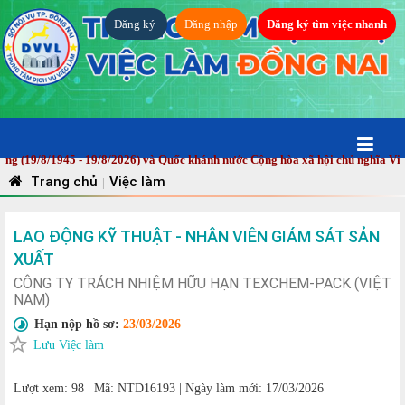
Đăng ký
Đăng nhập
Đăng ký tìm việc nhanh
/8/1945 - 19/8/2026) và Quốc khánh nước Cộng hòa xã hội chủ nghĩa Việt Na
Trang chủ
Việc làm
|
LAO ĐỘNG KỸ THUẬT - NHÂN VIÊN GIÁM SÁT SẢN
XUẤT
CÔNG TY TRÁCH NHIỆM HỮU HẠN TEXCHEM-PACK (VIỆT
NAM)
Hạn nộp hồ sơ:
23/03/2026
Lưu Việc làm
Lượt xem: 98
|
Mã: NTD16193
|
Ngày làm mới: 17/03/2026