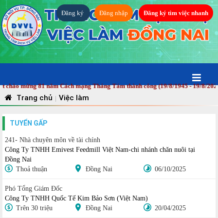
Đăng ký
Đăng nhập
Đăng ký tìm việc nhanh
chào mừng 81 năm Cách mạng Tháng Tám thành công (19/8/1945 - 19/8/2026) và
Trang chủ
Việc làm
|
TUYỂN GẤP
241- Nhà chuyên môn về tài chính
Công Ty TNHH Emivest Feedmill Việt Nam-chi nhánh chăn nuôi tại
Đồng Nai
Thoả thuận
Đồng Nai
06/10/2025
Phó Tổng Giám Đốc
Công Ty TNHH Quốc Tế Kim Bảo Sơn (Việt Nam)
Trên 30 triệu
Đồng Nai
20/04/2025