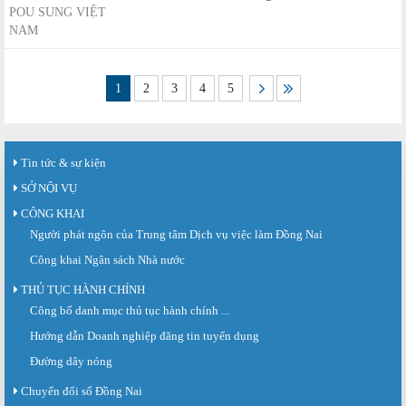
POU SUNG VIỆT
NAM
1
2
3
4
5
Tin tức & sự kiện
SỞ NỘI VỤ
CÔNG KHAI
Người phát ngôn của Trung tâm Dịch vụ việc làm Đồng Nai
Công khai Ngân sách Nhà nước
THỦ TỤC HÀNH CHÍNH
Sàn giao dịch việc làm lần thứ 08 năm 2026: Hơn 4.300 cơ hội...
Công bố danh mục thủ tục hành chính ...
Sáng ngày 03/8/2026, Trung tâm Dịch vụ việc làm Đồng Nai tổ chức Sàn giao
Hướng dẫn Doanh nghiệp đăng tin tuyển dụng
dịch việc làm lần thứ 08...
Đường dây nóng
Báo cáo số 141/BC-TTDVVL của Trung tâm Dịch vụ việc làm Đồng...
Báo cáo kết quả tổ chức Sàn giao dịch việc làm lần thứ 08/2026 ngày 03
Chuyển đổi số Đồng Nai
tháng 08 năm 2026.