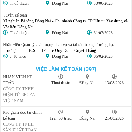
Thoả thuận
Đồng Nai
30/06/2023
Tuyển kế toán
Xí nghiệp Bê tông Đồng Nai - Chi nhánh Công ty CP Đầu tư Xây dựng và
Vật liệu Đồng Nai
Thoả thuận
Đồng Nai
31/03/2023
Nhân viên Quản lý chất lượng dịch vụ và tài sản trong Trường học
Trường TH, THCS, THPT Lê Quý Đôn - Quyết Thắng
7-10 triệu
Đồng Nai
06/02/2023
VIỆC LÀM KẾ TOÁN (397)
NHÂN VIÊN KẾ
TOÁN
Thoả thuận
Đồng Nai
13/08/2026
CÔNG TY TNHH
ĐIỆN TỬ REGZA
VIỆT NAM
Phó giám đốc tài chính
kế toán
Trên 30 triệu
Đồng Nai
21/08/2026
CÔNG TY TNHH
SẢN XUẤT TOÀN