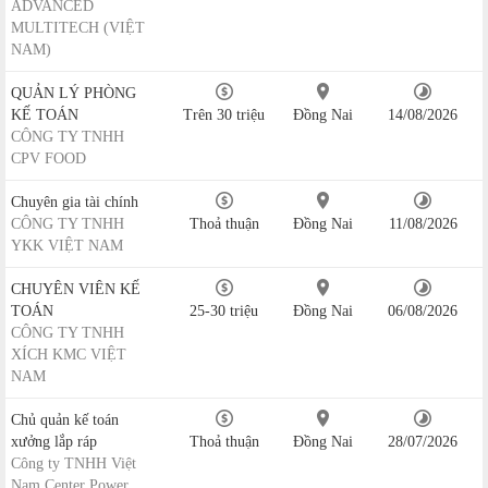
ADVANCED
MULTITECH (VIỆT
NAM)
QUẢN LÝ PHÒNG
KẾ TOÁN
Trên 30 triệu
Đồng Nai
14/08/2026
CÔNG TY TNHH
CPV FOOD
Chuyên gia tài chính
CÔNG TY TNHH
Thoả thuận
Đồng Nai
11/08/2026
YKK VIỆT NAM
CHUYÊN VIÊN KẾ
TOÁN
25-30 triệu
Đồng Nai
06/08/2026
CÔNG TY TNHH
XÍCH KMC VIỆT
NAM
Chủ quản kế toán
xưởng lắp ráp
Thoả thuận
Đồng Nai
28/07/2026
Công ty TNHH Việt
Nam Center Power