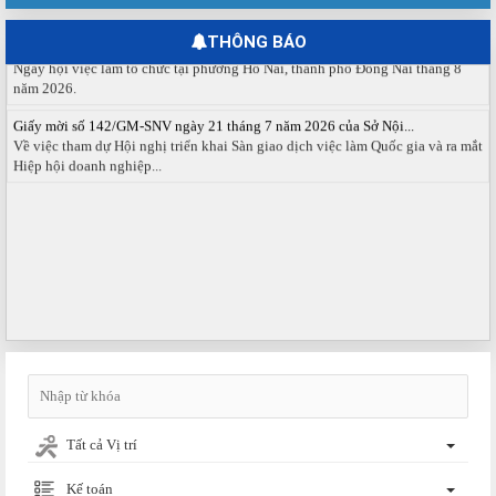
Ngày hội việc làm phường Hố Nai tháng 8 năm 2026
THÔNG BÁO
Ngày hội việc làm tổ chức tại phường Hố Nai, thành phố Đồng Nai tháng 8
năm 2026.
Giấy mời số 142/GM-SNV ngày 21 tháng 7 năm 2026 của Sở Nội...
Về việc tham dự Hội nghị triển khai Sàn giao dịch việc làm Quốc gia và ra mắt
Hiệp hội doanh nghiệp...
Tất cả Vị trí
Kế toán