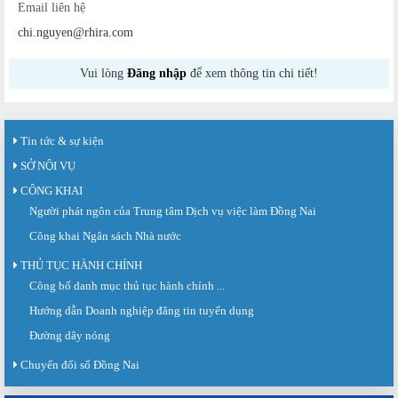
Email liên hệ
chi.nguyen@rhira.com
Vui lòng
Đăng nhập
để xem thông tin chi tiết!
Tin tức & sự kiện
SỞ NỘI VỤ
CÔNG KHAI
Người phát ngôn của Trung tâm Dịch vụ việc làm Đồng Nai
Công khai Ngân sách Nhà nước
THỦ TỤC HÀNH CHÍNH
Công bố danh mục thủ tục hành chính ...
Sàn giao dịch việc làm lần thứ 08 năm 2026: Hơn 4.300 cơ hội...
Sáng ngày 03/8/2026, Trung tâm Dịch vụ việc làm Đồng Nai tổ chức Sàn giao
Hướng dẫn Doanh nghiệp đăng tin tuyển dụng
dịch việc làm lần thứ 08...
Đường dây nóng
Báo cáo số 141/BC-TTDVVL của Trung tâm Dịch vụ việc làm Đồng...
Chuyển đổi số Đồng Nai
Báo cáo kết quả tổ chức Sàn giao dịch việc làm lần thứ 08/2026 ngày 03
tháng 08 năm 2026.