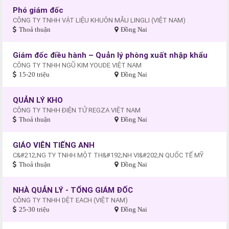
Phó giám đốc
CÔNG TY TNHH VẬT LIỆU KHUÔN MẪU LINGLI (VIỆT NAM)
Thoả thuận
Đồng Nai
Giám đốc điều hành – Quản lý phòng xuất nhập khẩu
CÔNG TY TNHH NGŨ KIM YOUDE VIỆT NAM
15-20 triệu
Đồng Nai
QUẢN LÝ KHO
CÔNG TY TNHH ĐIỆN TỬ REGZA VIỆT NAM
Thoả thuận
Đồng Nai
GIÁO VIÊN TIẾNG ANH
C&#212;NG TY TNHH MỘT TH&#192;NH VI&#202;N QUỐC TẾ MỸ
Thoả thuận
Đồng Nai
NHÀ QUẢN LÝ - TỔNG GIÁM ĐỐC
CÔNG TY TNHH DỆT EACH (VIỆT NAM)
25-30 triệu
Đồng Nai