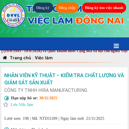
Đăng ký
Đăng nhập
Đăng ký tìm việc nhanh
/1945 - 19/8/2026) và Quốc khánh nước Cộng hòa xã hội chủ nghĩa Việt Nam 
Trang chủ
Việc làm
|
NHÂN VIÊN KỸ THUẬT – KIỂM TRA CHẤT LƯỢNG VÀ
GIÁM SÁT SẢN XUẤT
CÔNG TY TNHH HIRA MANUFACTURING
Hạn nộp hồ sơ:
30/11/2025
Lưu Việc làm
Lượt xem: 198
|
Mã: NTD11189
|
Ngày làm mới: 21/11/2025