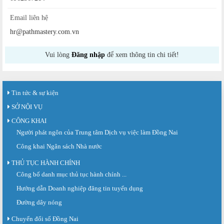
Email liên hệ
hr@pathmastery.com.vn
Vui lòng
Đăng nhập
để xem thông tin chi tiết!
Tin tức & sự kiện
SỞ NỘI VỤ
CÔNG KHAI
Người phát ngôn của Trung tâm Dịch vụ việc làm Đồng Nai
Công khai Ngân sách Nhà nước
THỦ TỤC HÀNH CHÍNH
Công bố danh mục thủ tục hành chính ...
Sàn giao dịch việc làm lần thứ 08 năm 2026: Hơn 4.300 cơ hội...
Sáng ngày 03/8/2026, Trung tâm Dịch vụ việc làm Đồng Nai tổ chức Sàn giao
Hướng dẫn Doanh nghiệp đăng tin tuyển dụng
dịch việc làm lần thứ 08...
Đường dây nóng
Báo cáo số 141/BC-TTDVVL của Trung tâm Dịch vụ việc làm Đồng...
Chuyển đổi số Đồng Nai
Báo cáo kết quả tổ chức Sàn giao dịch việc làm lần thứ 08/2026 ngày 03