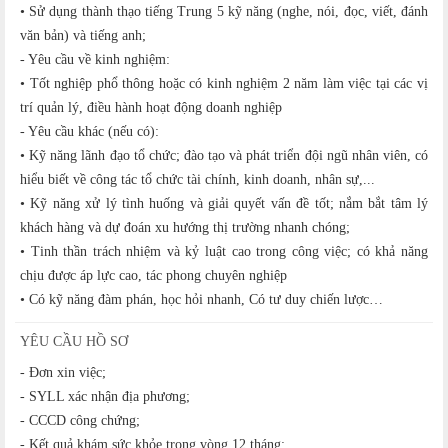
• Sử dụng thành thạo tiếng Trung 5 kỹ năng (nghe, nói, đọc, viết, đánh
văn bản) và tiếng anh;
- Yêu cầu về kinh nghiệm:
• Tốt nghiệp phổ thông hoặc có kinh nghiệm 2 năm làm việc tại các vị
trí quản lý, điều hành hoạt động doanh nghiệp
- Yêu cầu khác (nếu có):
• Kỹ năng lãnh đạo tổ chức; đào tạo và phát triển đội ngũ nhân viên, có
hiểu biết về công tác tổ chức tài chính, kinh doanh, nhân sự,...
• Kỹ năng xử lý tình huống và giải quyết vấn đề tốt; nắm bắt tâm lý
khách hàng và dự đoán xu hướng thị trường nhanh chóng;
• Tinh thần trách nhiệm và kỷ luật cao trong công việc; có khả năng
chịu được áp lực cao, tác phong chuyên nghiệp
• Có kỹ năng đàm phán, học hỏi nhanh, Có tư duy chiến lược…
YÊU CẦU HỒ SƠ
- Đơn xin việc;
- SYLL xác nhận địa phương;
- CCCD công chứng;
- Kết quả khám sức khỏe trong vòng 12 tháng;