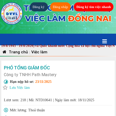
Đăng ký
Đăng nhập
Đăng ký tìm việc nhanh
1945 - 19/8/2026) và Quốc khánh nước Cộng hòa xã hội chủ nghĩa Việt Nam (
Trang chủ
Việc làm
|
PHÓ TỔNG GIÁM ĐỐC
Công ty TNHH Path Mastery
Hạn nộp hồ sơ:
23/11/2025
Lưu Việc làm
Lượt xem: 218
|
Mã: NTD10641
|
Ngày làm mới: 18/11/2025
Mức lương:
Thoả thuận