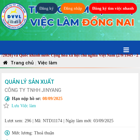
Đăng ký
Đăng nhập
Đăng ký tìm việc nhanh
6) và Quốc khánh nước Cộng hòa xã hội chủ nghĩa Việt Nam (2/9/1945 - 2/9/2
Trang chủ
Việc làm
|
QUẢN LÝ SẢN XUẤT
CÔNG TY TNHH JINYANG
Hạn nộp hồ sơ:
08/09/2025
Lưu Việc làm
Lượt xem: 296
|
Mã: NTD11174
|
Ngày làm mới: 03/09/2025
Mức lương:
Thoả thuận