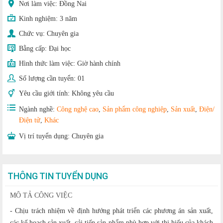
Nơi làm việc: Đồng Nai
Kinh nghiệm:
3 năm
Chức vụ:
Chuyên gia
Bằng cấp:
Đại học
Hình thức làm việc:
Giờ hành chính
Số lượng cần tuyển:
01
Yêu cầu giới tính:
Không yêu cầu
Ngành nghề:
Công nghệ cao
,
Sản phẩm công nghiệp
,
Sản xuất
,
Điện/
Điện tử
,
Khác
Vị trí tuyển dụng:
Chuyên gia
THÔNG TIN TUYỂN DỤNG
MÔ TẢ CÔNG VIỆC
- Chịu trách nhiệm về định hướng phát triển các phương án sản xuất,
các kế hoạch sản xuất, cải tiến sản phẩm phù hợp với thị hiếu của khách