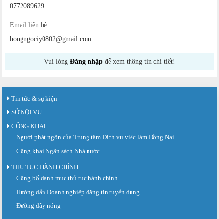
0772089629
Email liên hệ
hongngociy0802@gmail.com
Vui lòng
Đăng nhập
để xem thông tin chi tiết!
Tin tức & sự kiện
SỞ NỘI VỤ
CÔNG KHAI
Người phát ngôn của Trung tâm Dịch vụ việc làm Đồng Nai
Công khai Ngân sách Nhà nước
THỦ TỤC HÀNH CHÍNH
Công bố danh mục thủ tục hành chính ...
Sàn giao dịch việc làm lần thứ 08 năm 2026: Hơn 4.300 cơ hội...
Sáng ngày 03/8/2026, Trung tâm Dịch vụ việc làm Đồng Nai tổ chức Sàn giao
Hướng dẫn Doanh nghiệp đăng tin tuyển dụng
dịch việc làm lần thứ 08...
Đường dây nóng
Báo cáo số 141/BC-TTDVVL của Trung tâm Dịch vụ việc làm Đồng...