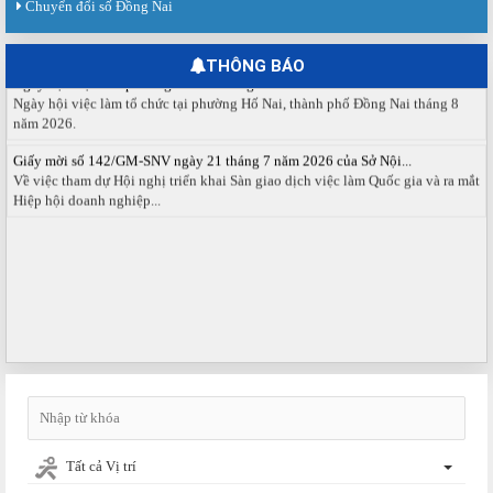
Chuyển đổi số Đồng Nai
Báo cáo kết quả tổ chức Sàn giao dịch việc làm lần thứ 08/2026 ngày 03
tháng 08 năm 2026.
THÔNG BÁO
Ngày hội việc làm phường Hố Nai tháng 8 năm 2026
Ngày hội việc làm tổ chức tại phường Hố Nai, thành phố Đồng Nai tháng 8
năm 2026.
Giấy mời số 142/GM-SNV ngày 21 tháng 7 năm 2026 của Sở Nội...
Về việc tham dự Hội nghị triển khai Sàn giao dịch việc làm Quốc gia và ra mắt
Hiệp hội doanh nghiệp...
Tất cả Vị trí