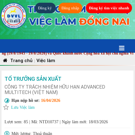
Đăng ký
Đăng nhập
Đăng ký tìm việc nhanh
9/8/1945 - 19/8/2026) và Quốc khánh nước Cộng hòa xã hội chủ nghĩa Việt N
Trang chủ
Việc làm
|
TỔ TRƯỞNG SẢN XUẤT
CÔNG TY TRÁCH NHIỆM HỮU HẠN ADVANCED
MULTITECH (VIỆT NAM)
Hạn nộp hồ sơ:
16/04/2026
Lưu Việc làm
Lượt xem: 85
|
Mã: NTD10737
|
Ngày làm mới: 18/03/2026
Mức lương:
Thoả thuận