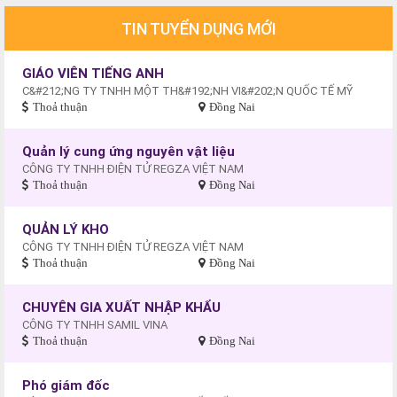
TIN TUYỂN DỤNG MỚI
GIÁO VIÊN TIẾNG ANH
C&#212;NG TY TNHH MỘT TH&#192;NH VI&#202;N QUỐC TẾ MỸ
Thoả thuận
Đồng Nai
Quản lý cung ứng nguyên vật liệu
CÔNG TY TNHH ĐIỆN TỬ REGZA VIỆT NAM
Thoả thuận
Đồng Nai
QUẢN LÝ KHO
CÔNG TY TNHH ĐIỆN TỬ REGZA VIỆT NAM
Thoả thuận
Đồng Nai
CHUYÊN GIA XUẤT NHẬP KHẨU
CÔNG TY TNHH SAMIL VINA
Thoả thuận
Đồng Nai
Phó giám đốc