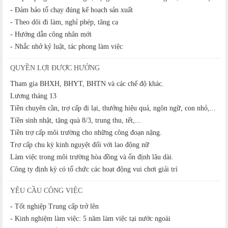
- Đảm bảo tổ chạy đúng kế hoạch sản xuất
- Theo dõi đi làm, nghỉ phép, tăng ca
- Hướng dẫn công nhân mới
- Nhắc nhở kỷ luật, tác phong làm việc
QUYỀN LỢI ĐƯỢC HƯỞNG
Tham gia BHXH, BHYT, BHTN và các chế độ khác.
Lương tháng 13
Tiền chuyên cần, trợ cấp đi lại, thưởng hiệu quả, ngôn ngữ, con nhỏ,...
Tiền sinh nhật, tặng quà 8/3, trung thu, tết,...
Tiền trợ cấp môi trường cho những công đoạn nặng.
Trợ cấp chu kỳ kinh nguyệt đối với lao động nữ
Làm việc trong môi trường hòa đồng và ổn định lâu dài.
Công ty định kỳ có tổ chức các hoạt động vui chơi giải trí
YÊU CẦU CÔNG VIỆC
- Tốt nghiệp Trung cấp trở lên
- Kinh nghiệm làm việc: 5 năm làm việc tại nước ngoài