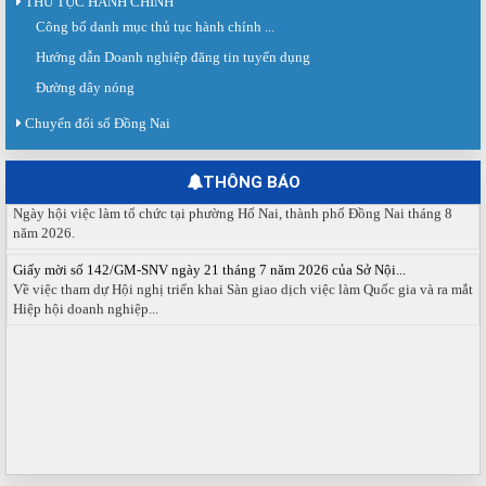
THỦ TỤC HÀNH CHÍNH
Công bố danh mục thủ tục hành chính ...
Sàn giao dịch việc làm lần thứ 08 năm 2026: Hơn 4.300 cơ hội...
Sáng ngày 03/8/2026, Trung tâm Dịch vụ việc làm Đồng Nai tổ chức Sàn giao
Hướng dẫn Doanh nghiệp đăng tin tuyển dụng
dịch việc làm lần thứ 08...
Đường dây nóng
Báo cáo số 141/BC-TTDVVL của Trung tâm Dịch vụ việc làm Đồng...
Chuyển đổi số Đồng Nai
Báo cáo kết quả tổ chức Sàn giao dịch việc làm lần thứ 08/2026 ngày 03
tháng 08 năm 2026.
THÔNG BÁO
Ngày hội việc làm phường Hố Nai tháng 8 năm 2026
Ngày hội việc làm tổ chức tại phường Hố Nai, thành phố Đồng Nai tháng 8
năm 2026.
Giấy mời số 142/GM-SNV ngày 21 tháng 7 năm 2026 của Sở Nội...
Về việc tham dự Hội nghị triển khai Sàn giao dịch việc làm Quốc gia và ra mắt
Hiệp hội doanh nghiệp...