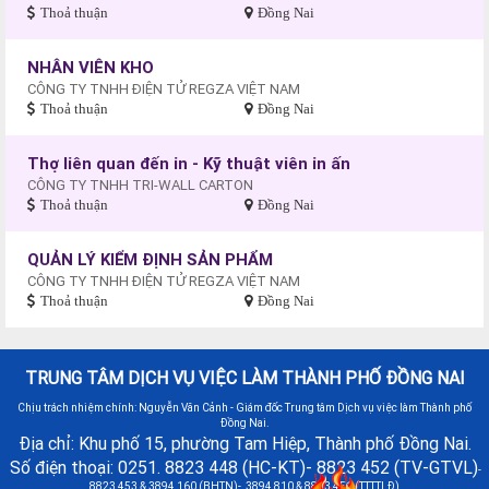
Thoả thuận
Đồng Nai
NHÂN VIÊN KHO
CÔNG TY TNHH ĐIỆN TỬ REGZA VIỆT NAM
Thoả thuận
Đồng Nai
Thợ liên quan đến in - Kỹ thuật viên in ấn
CÔNG TY TNHH TRI-WALL CARTON
Thoả thuận
Đồng Nai
QUẢN LÝ KIỂM ĐỊNH SẢN PHẨM
CÔNG TY TNHH ĐIỆN TỬ REGZA VIỆT NAM
Thoả thuận
Đồng Nai
TRUNG TÂM DỊCH VỤ VIỆC LÀM THÀNH PHỐ ĐỒNG NAI
Chịu trách nhiệm chính: Nguyễn Văn Cảnh - Giám đốc Trung tâm Dịch vụ việc làm Thành phố
Đồng Nai.
Địa chỉ: Khu phố 15, phường Tam Hiệp, Thành phố Đồng Nai.
Số điện thoại: 0251. 8823 448 (HC-KT)- 8823 452 (TV-GTVL)
-
8823 453 & 3894 160 (BHTN)- 3894 810 & 8823 451 (TTTTLĐ)