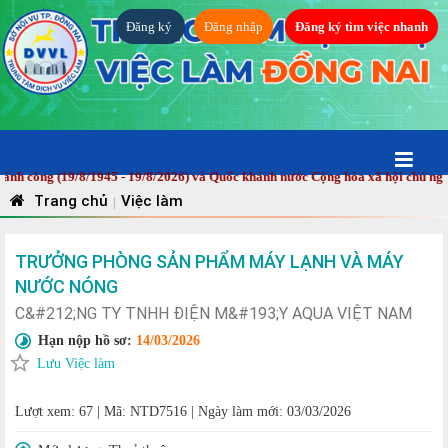
Đăng ký
Đăng nhập
Đăng ký tìm việc nhanh
ông (19/8/1945 - 19/8/2026) và Quốc khánh nước Cộng hòa xã hội chủ nghĩa V
Trang chủ
Việc làm
|
TRƯỞNG PHÒNG SẢN PHẨM MÁY LẠNH VÀ MÁY
NƯỚC NÓNG
C&#212;NG TY TNHH ĐIỆN M&#193;Y AQUA VIỆT NAM
Hạn nộp hồ sơ:
14/03/2026
Lưu Việc làm
Lượt xem: 67
|
Mã: NTD7516
|
Ngày làm mới: 03/03/2026