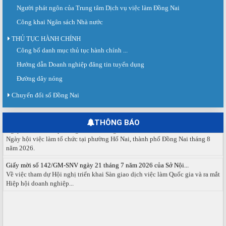
Người phát ngôn của Trung tâm Dịch vụ việc làm Đồng Nai
Công khai Ngân sách Nhà nước
THỦ TỤC HÀNH CHÍNH
Công bố danh mục thủ tục hành chính ...
Sàn giao dịch việc làm lần thứ 08 năm 2026: Hơn 4.300 cơ hội...
Sáng ngày 03/8/2026, Trung tâm Dịch vụ việc làm Đồng Nai tổ chức Sàn giao
Hướng dẫn Doanh nghiệp đăng tin tuyển dụng
dịch việc làm lần thứ 08...
Đường dây nóng
Báo cáo số 141/BC-TTDVVL của Trung tâm Dịch vụ việc làm Đồng...
Chuyển đổi số Đồng Nai
Báo cáo kết quả tổ chức Sàn giao dịch việc làm lần thứ 08/2026 ngày 03
tháng 08 năm 2026.
THÔNG BÁO
Ngày hội việc làm phường Hố Nai tháng 8 năm 2026
Ngày hội việc làm tổ chức tại phường Hố Nai, thành phố Đồng Nai tháng 8
năm 2026.
Giấy mời số 142/GM-SNV ngày 21 tháng 7 năm 2026 của Sở Nội...
Về việc tham dự Hội nghị triển khai Sàn giao dịch việc làm Quốc gia và ra mắt
Hiệp hội doanh nghiệp...