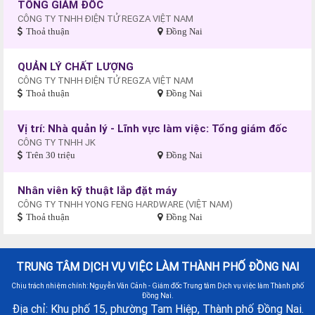
TỔNG GIÁM ĐỐC
CÔNG TY TNHH ĐIỆN TỬ REGZA VIỆT NAM
Thoả thuận
Đồng Nai
QUẢN LÝ CHẤT LƯỢNG
CÔNG TY TNHH ĐIỆN TỬ REGZA VIỆT NAM
Thoả thuận
Đồng Nai
Vị trí: Nhà quản lý - Lĩnh vực làm việc: Tổng giám đốc
CÔNG TY TNHH JK
Trên 30 triệu
Đồng Nai
Nhân viên kỹ thuật lắp đặt máy
CÔNG TY TNHH YONG FENG HARDWARE (VIỆT NAM)
Thoả thuận
Đồng Nai
TRUNG TÂM DỊCH VỤ VIỆC LÀM THÀNH PHỐ ĐỒNG NAI
Chịu trách nhiệm chính: Nguyễn Văn Cảnh - Giám đốc Trung tâm Dịch vụ việc làm Thành phố
Đồng Nai.
Địa chỉ: Khu phố 15, phường Tam Hiệp, Thành phố Đồng Nai.