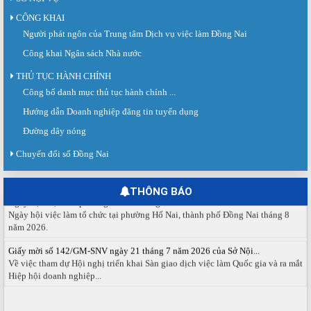
CÔNG KHAI
Người phát ngôn của Trung tâm Dịch vụ việc làm Đồng Nai
Công khai Ngân sách Nhà nước
THỦ TỤC HÀNH CHÍNH
Công bố danh mục thủ tục hành chính ...
Sàn giao dịch việc làm lần thứ 08 năm 2026: Hơn 4.300 cơ hội...
Sáng ngày 03/8/2026, Trung tâm Dịch vụ việc làm Đồng Nai tổ chức Sàn giao
Hướng dẫn Doanh nghiệp đăng tin tuyển dụng
dịch việc làm lần thứ 08...
Đường dây nóng
Báo cáo số 141/BC-TTDVVL của Trung tâm Dịch vụ việc làm Đồng...
Chuyển đổi số Đồng Nai
Báo cáo kết quả tổ chức Sàn giao dịch việc làm lần thứ 08/2026 ngày 03
tháng 08 năm 2026.
THÔNG BÁO
Ngày hội việc làm phường Hố Nai tháng 8 năm 2026
Ngày hội việc làm tổ chức tại phường Hố Nai, thành phố Đồng Nai tháng 8
năm 2026.
Giấy mời số 142/GM-SNV ngày 21 tháng 7 năm 2026 của Sở Nội...
Về việc tham dự Hội nghị triển khai Sàn giao dịch việc làm Quốc gia và ra mắt
Hiệp hội doanh nghiệp...