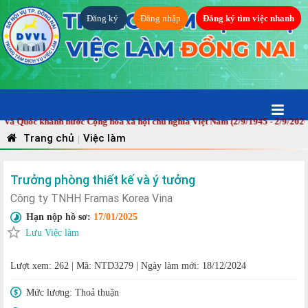
Đăng ký
Đăng nhập
Đăng ký tìm việc nhanh
Quốc khánh nước Cộng hòa xã hội chủ nghĩa Việt Nam (2/9/1945 - 2/9/2026)! 
Trang chủ
Việc làm
|
Trưởng phòng thiết kế và ý tưởng
Công ty TNHH Framas Korea Vina
Hạn nộp hồ sơ:
17/01/2025
Lưu Việc làm
Lượt xem: 262
|
Mã: NTD3279
|
Ngày làm mới: 18/12/2024
Mức lương:
Thoả thuận