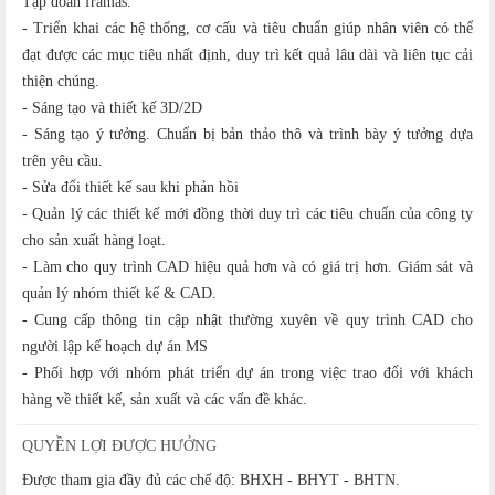
Tập đoàn framas.
- Triển khai các hệ thống, cơ cấu và tiêu chuẩn giúp nhân viên có thể
đạt được các mục tiêu nhất định, duy trì kết quả lâu dài và liên tục cải
thiện chúng.
- Sáng tạo và thiết kế 3D/2D
- Sáng tạo ý tưởng. Chuẩn bị bản thảo thô và trình bày ý tưởng dựa
trên yêu cầu.
- Sửa đổi thiết kế sau khi phản hồi
- Quản lý các thiết kế mới đồng thời duy trì các tiêu chuẩn của công ty
cho sản xuất hàng loạt.
- Làm cho quy trình CAD hiệu quả hơn và có giá trị hơn. Giám sát và
quản lý nhóm thiết kế & CAD.
- Cung cấp thông tin cập nhật thường xuyên về quy trình CAD cho
người lập kế hoạch dự án MS
- Phối hợp với nhóm phát triển dự án trong việc trao đổi với khách
hàng về thiết kế, sản xuất và các vấn đề khác.
QUYỀN LỢI ĐƯỢC HƯỞNG
Được tham gia đầy đủ các chế độ: BHXH - BHYT - BHTN.