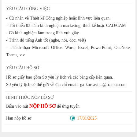
YÊU CẦU CÔNG VIỆC
- Cử nhân về Thiết kế Công nghiệp hoặc lĩnh vực liên quan.
- Tối thiểu 03 năm kinh nghiệm marketing, thiết kế hoặc CAD/CAM
- Có kinh nghiệm làm trong lĩnh vực giày
- Trình độ tiếng Anh tốt (nghe, nói, đọc, viết)
- Thành thạo Microsoft Office: Word, Excel, PowerPoint, OneNote,
Teams, v.v.
YÊU CẦU HỒ SƠ
Hồ sơ giấy bao gồm Sơ yếu lý lịch và các bằng cấp liên quan.
Sơ yếu lý lịch có thể gửi về địa chỉ email: ga-koreavina@framas.com
HÌNH THỨC NỘP HỒ SƠ
NỘP HỒ SƠ
Bấm vào nút
để ứng tuyển
Hạn nộp hồ sơ
17/01/2025