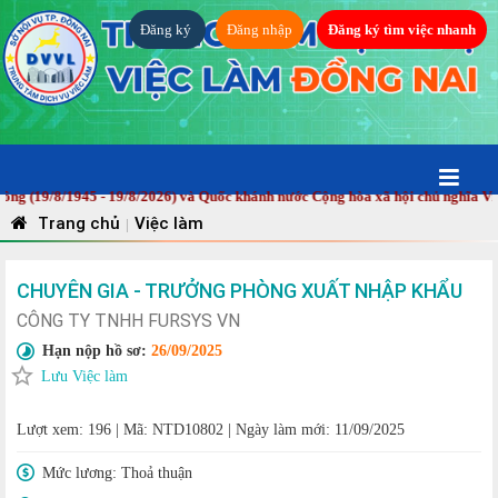
Đăng ký
Đăng nhập
Đăng ký tìm việc nhanh
/8/1945 - 19/8/2026) và Quốc khánh nước Cộng hòa xã hội chủ nghĩa Việt Na
Trang chủ
Việc làm
|
CHUYÊN GIA - TRƯỞNG PHÒNG XUẤT NHẬP KHẨU
CÔNG TY TNHH FURSYS VN
Hạn nộp hồ sơ:
26/09/2025
Lưu Việc làm
Lượt xem: 196
|
Mã: NTD10802
|
Ngày làm mới: 11/09/2025
Mức lương:
Thoả thuận