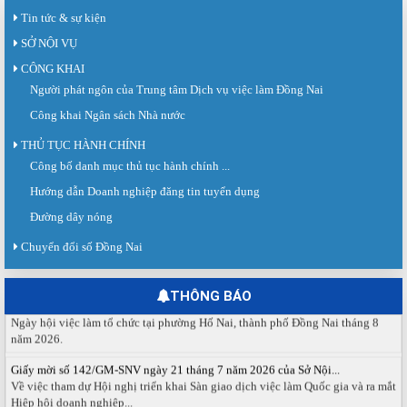
Tin tức & sự kiện
SỞ NỘI VỤ
CÔNG KHAI
Người phát ngôn của Trung tâm Dịch vụ việc làm Đồng Nai
Công khai Ngân sách Nhà nước
THỦ TỤC HÀNH CHÍNH
Công bố danh mục thủ tục hành chính ...
Sàn giao dịch việc làm lần thứ 08 năm 2026: Hơn 4.300 cơ hội...
Sáng ngày 03/8/2026, Trung tâm Dịch vụ việc làm Đồng Nai tổ chức Sàn giao
Hướng dẫn Doanh nghiệp đăng tin tuyển dụng
dịch việc làm lần thứ 08...
Đường dây nóng
Báo cáo số 141/BC-TTDVVL của Trung tâm Dịch vụ việc làm Đồng...
Báo cáo kết quả tổ chức Sàn giao dịch việc làm lần thứ 08/2026 ngày 03
Chuyển đổi số Đồng Nai
tháng 08 năm 2026.
Ngày hội việc làm phường Hố Nai tháng 8 năm 2026
THÔNG BÁO
Ngày hội việc làm tổ chức tại phường Hố Nai, thành phố Đồng Nai tháng 8
năm 2026.
Giấy mời số 142/GM-SNV ngày 21 tháng 7 năm 2026 của Sở Nội...
Về việc tham dự Hội nghị triển khai Sàn giao dịch việc làm Quốc gia và ra mắt
Hiệp hội doanh nghiệp...