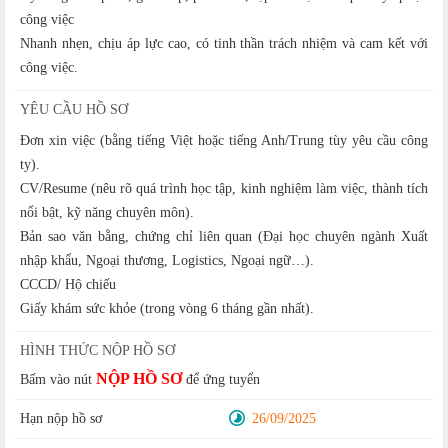
công việc
Nhanh nhẹn, chịu áp lực cao, có tinh thần trách nhiệm và cam kết với
công việc.
YÊU CẦU HỒ SƠ
Đơn xin việc (bằng tiếng Việt hoặc tiếng Anh/Trung tùy yêu cầu công
ty).
CV/Resume (nêu rõ quá trình học tập, kinh nghiệm làm việc, thành tích
nổi bật, kỹ năng chuyên môn).
Bản sao văn bằng, chứng chỉ liên quan (Đại học chuyên ngành Xuất
nhập khẩu, Ngoại thương, Logistics, Ngoại ngữ…).
CCCD/ Hộ chiếu
Giấy khám sức khỏe (trong vòng 6 tháng gần nhất).
HÌNH THỨC NỘP HỒ SƠ
NỘP HỒ SƠ
Bấm vào nút
để ứng tuyển
Hạn nộp hồ sơ
26/09/2025