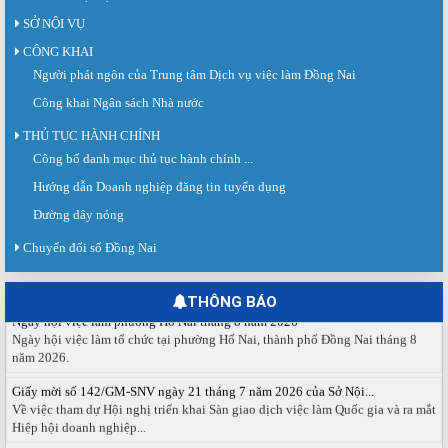
SỞ NỘI VỤ
CÔNG KHAI
Người phát ngôn của Trung tâm Dịch vụ việc làm Đồng Nai
Công khai Ngân sách Nhà nước
THỦ TỤC HÀNH CHÍNH
Công bố danh mục thủ tục hành chính ...
Sàn giao dịch việc làm lần thứ 08 năm 2026: Hơn 4.300 cơ hội...
Hướng dẫn Doanh nghiệp đăng tin tuyển dụng
Sáng ngày 03/8/2026, Trung tâm Dịch vụ việc làm Đồng Nai tổ chức Sàn giao
dịch việc làm lần thứ 08...
Đường dây nóng
Báo cáo số 141/BC-TTDVVL của Trung tâm Dịch vụ việc làm Đồng...
Chuyển đổi số Đồng Nai
Báo cáo kết quả tổ chức Sàn giao dịch việc làm lần thứ 08/2026 ngày 03
tháng 08 năm 2026.
THÔNG BÁO
Ngày hội việc làm phường Hố Nai tháng 8 năm 2026
Ngày hội việc làm tổ chức tại phường Hố Nai, thành phố Đồng Nai tháng 8
năm 2026.
Giấy mời số 142/GM-SNV ngày 21 tháng 7 năm 2026 của Sở Nội...
Về việc tham dự Hội nghị triển khai Sàn giao dịch việc làm Quốc gia và ra mắt
Hiệp hội doanh nghiệp...