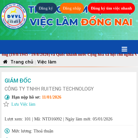
Đăng ký
Đăng nhập
Đăng ký tìm việc nhanh
19/8/1945 - 19/8/2026) và Quốc khánh nước Cộng hòa xã hội chủ nghĩa Việt N
Trang chủ
Việc làm
|
GIÁM ĐỐC
CÔNG TY TNHH RUITENG TECHNOLOGY
Hạn nộp hồ sơ:
11/01/2026
Lưu Việc làm
Lượt xem: 101
|
Mã: NTD16092
|
Ngày làm mới: 05/01/2026
Mức lương:
Thoả thuận