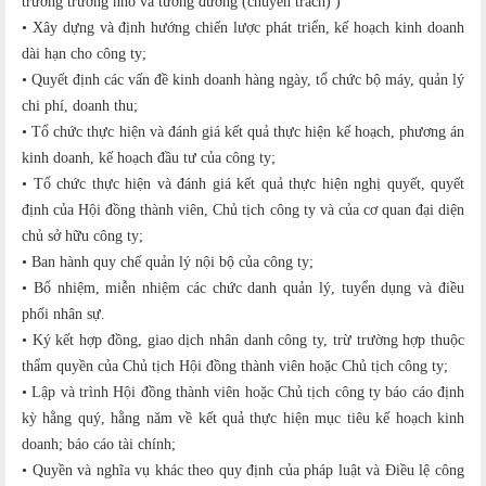
trưởng trường nhỏ và tương đương (chuyên trách) )
• Xây dựng và định hướng chiến lược phát triển, kế hoạch kinh doanh
dài hạn cho công ty;
• Quyết định các vấn đề kinh doanh hàng ngày, tổ chức bộ máy, quản lý
chi phí, doanh thu;
• Tổ chức thực hiện và đánh giá kết quả thực hiện kế hoạch, phương án
kinh doanh, kế hoạch đầu tư của công ty;
• Tổ chức thực hiện và đánh giá kết quả thực hiện nghị quyết, quyết
định của Hội đồng thành viên, Chủ tịch công ty và của cơ quan đại diện
chủ sở hữu công ty;
• Ban hành quy chế quản lý nội bộ của công ty;
• Bổ nhiệm, miễn nhiệm các chức danh quản lý, tuyển dụng và điều
phối nhân sự.
• Ký kết hợp đồng, giao dịch nhân danh công ty, trừ trường hợp thuộc
thẩm quyền của Chủ tịch Hội đồng thành viên hoặc Chủ tịch công ty;
• Lập và trình Hội đồng thành viên hoặc Chủ tịch công ty báo cáo định
kỳ hằng quý, hằng năm về kết quả thực hiện mục tiêu kế hoạch kinh
doanh; báo cáo tài chính;
• Quyền và nghĩa vụ khác theo quy định của pháp luật và Điều lệ công