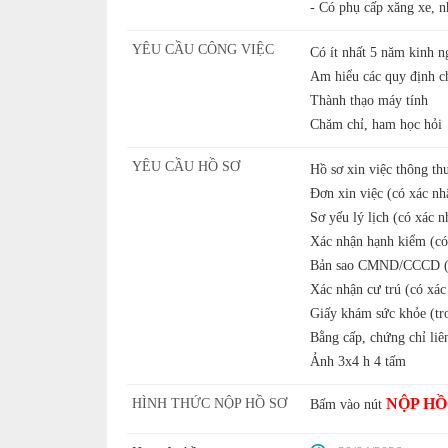
- Có phụ cấp xăng xe, n
YÊU CẦU CÔNG VIỆC
Có ít nhất 5 năm kinh n
Am hiểu các quy định c
Thành thạo máy tính
Chăm chỉ, ham học hỏi
YÊU CẦU HỒ SƠ
Hồ sơ xin việc thông th
Đơn xin việc (có xác nh
Sơ yếu lý lịch (có xác 
Xác nhận hạnh kiểm (có
Bản sao CMND/CCCD (
Xác nhận cư trú (có xác
Giấy khám sức khỏe (tro
Bằng cấp, chứng chỉ liê
Ảnh 3x4 h 4 tấm
NỘP HỒ
HÌNH THỨC NỘP HỒ SƠ
Bấm vào nút