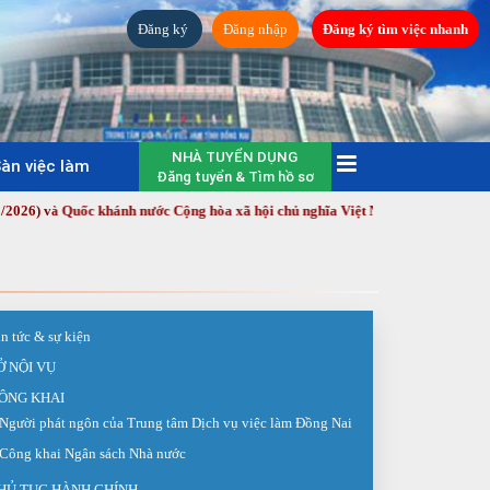
Đăng ký
Đăng nhập
Đăng ký tìm việc nhanh
NHÀ TUYỂN DỤNG
àn việc làm
Đăng tuyển & Tìm hồ sơ
à Quốc khánh nước Cộng hòa xã hội chủ nghĩa Việt Nam (2/9/1945 - 2/9/2026)
in tức & sự kiện
Ở NỘI VỤ
ÔNG KHAI
Người phát ngôn của Trung tâm Dịch vụ việc làm Đồng Nai
Công khai Ngân sách Nhà nước
HỦ TỤC HÀNH CHÍNH