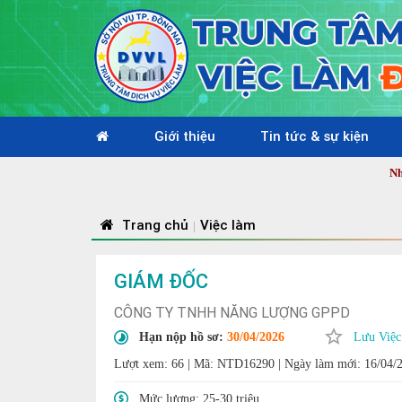
Giới thiệu
Tin tức & sự kiện
Nhiệt liệt 
Trang chủ
Việc làm
|
GIÁM ĐỐC
CÔNG TY TNHH NĂNG LƯỢNG GPPD
Hạn nộp hồ sơ:
30/04/2026
Lưu Việc
Lượt xem: 66
|
Mã: NTD16290
|
Ngày làm mới: 16/04/
Mức lương:
25-30 triệu