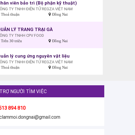
hân viên bảo trì (Bộ phận kỹ thuật)
ÔNG TY TNHH ĐIỆN TỬ REGZA VIỆT NAM
Thoả thuận
Đồng Nai
UẢN LÝ TRANG TRẠI GÀ
ÔNG TY TNHH CPV FOOD
Trên 30 triệu
Đồng Nai
uản lý cung ứng nguyên vật liệu
ÔNG TY TNHH ĐIỆN TỬ REGZA VIỆT NAM
Thoả thuận
Đồng Nai
TRỢ NGƯỜI TÌM VIỆC
513 894 810
eclammoi.dongnai@gmail.com