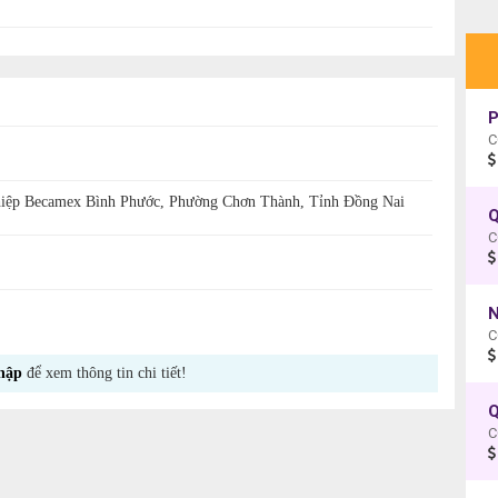
P
C
iệp Becamex Bình Phước, Phường Chơn Thành, Tỉnh Đồng Nai
C
N
C
hập
để xem thông tin chi tiết!
Q
C