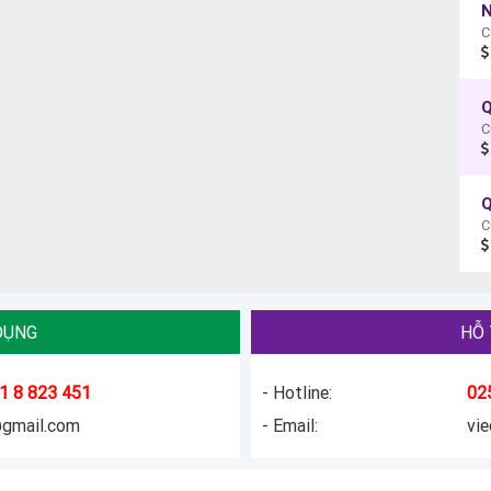
N
C
Q
C
Q
C
DỤNG
HỖ 
1 8 823 451
- Hotline:
02
@gmail.com
- Email:
vi