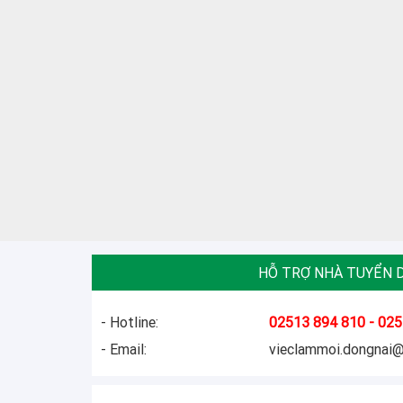
HỖ TRỢ NHÀ TUYỂN 
- Hotline:
02513 894 810 - 025
- Email:
vieclammoi.dongnai