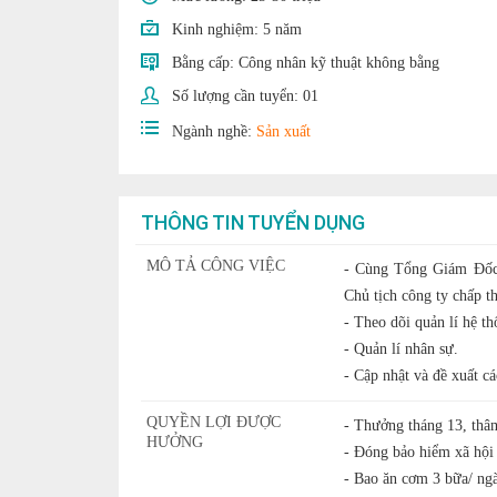
Kinh nghiệm:
5 năm
Bằng cấp:
Công nhân kỹ thuật không bằng
Số lượng cần tuyển:
01
Ngành nghề:
Sản xuất
THÔNG TIN TUYỂN DỤNG
MÔ TẢ CÔNG VIỆC
- Cùng Tổng Giám Đốc 
Chủ tịch công ty chấp t
- Theo dõi quản lí hệ t
- Quản lí nhân sự.
- Cập nhật và đề xuất c
QUYỀN LỢI ĐƯỢC
- Thưởng tháng 13, thâm
HƯỞNG
- Đóng bảo hiểm xã hội
- Bao ăn cơm 3 bữa/ ng