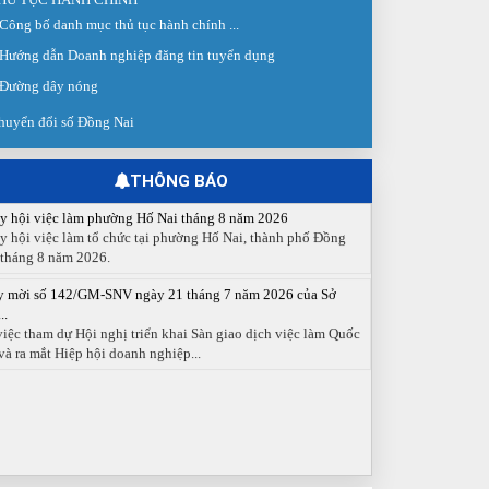
Công bố danh mục thủ tục hành chính ...
 giao dịch việc làm lần thứ 08 năm 2026: Hơn 4.300 cơ hội...
g ngày 03/8/2026, Trung tâm Dịch vụ việc làm Đồng Nai tổ
Hướng dẫn Doanh nghiệp đăng tin tuyển dụng
 Sàn giao dịch việc làm lần thứ 08...
Đường dây nóng
 cáo số 141/BC-TTDVVL của Trung tâm Dịch vụ việc làm
g...
huyển đổi số Đồng Nai
 cáo kết quả tổ chức Sàn giao dịch việc làm lần thứ 08/2026
y 03 tháng 08 năm 2026.
THÔNG BÁO
y hội việc làm phường Hố Nai tháng 8 năm 2026
y hội việc làm tổ chức tại phường Hố Nai, thành phố Đồng
 tháng 8 năm 2026.
y mời số 142/GM-SNV ngày 21 tháng 7 năm 2026 của Sở
..
việc tham dự Hội nghị triển khai Sàn giao dịch việc làm Quốc
và ra mắt Hiệp hội doanh nghiệp...