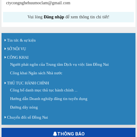
ctycongnghehuumoclam@gmail.com
Vui lòng
Đăng nhập
để xem thông tin chi tiết!
Tin tức & sự kiện
SỞ NỘI VỤ
CÔNG KHAI
Người phát ngôn của Trung tâm Dịch vụ việc làm Đồng Nai
Công khai Ngân sách Nhà nước
THỦ TỤC HÀNH CHÍNH
Công bố danh mục thủ tục hành chính ...
Sàn giao dịch việc làm lần thứ 08 năm 2026: Hơn 4.300 cơ hội...
Sáng ngày 03/8/2026, Trung tâm Dịch vụ việc làm Đồng Nai tổ chức Sàn giao
Hướng dẫn Doanh nghiệp đăng tin tuyển dụng
dịch việc làm lần thứ 08...
Đường dây nóng
Báo cáo số 141/BC-TTDVVL của Trung tâm Dịch vụ việc làm Đồng...
Chuyển đổi số Đồng Nai
Báo cáo kết quả tổ chức Sàn giao dịch việc làm lần thứ 08/2026 ngày 03
tháng 08 năm 2026.
THÔNG BÁO
Ngày hội việc làm phường Hố Nai tháng 8 năm 2026