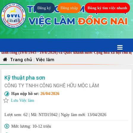
Đăng ký
Đăng nhập
Đăng ký tìm việc nhanh
ông (19/8/1945 - 19/8/2026) và Quốc khánh nước Cộng hòa xã hội chủ nghĩa 
Trang chủ
Việc làm
|
Kỹ thuật pha sơn
CÔNG TY TNHH CÔNG NGHỆ HỮU MỘC LÂM
Hạn nộp hồ sơ:
26/04/2026
Lưu Việc làm
Lượt xem: 62
|
Mã: NTD15942
|
Ngày làm mới: 13/04/2026
Mức lương:
10-12 triệu