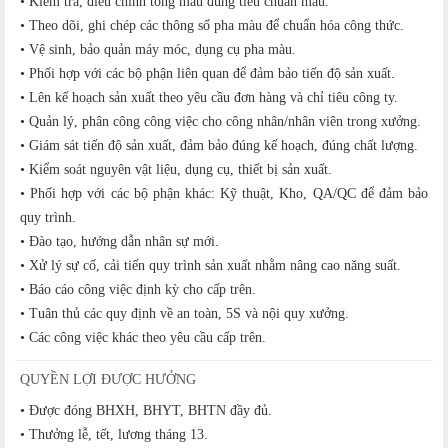
• Kiểm tra, điều chỉnh tông màu đúng tiêu chuẩn mẫu.
• Theo dõi, ghi chép các thông số pha màu để chuẩn hóa công thức.
• Vệ sinh, bảo quản máy móc, dụng cụ pha màu.
• Phối hợp với các bộ phận liên quan để đảm bảo tiến độ sản xuất.
• Lên kế hoạch sản xuất theo yêu cầu đơn hàng và chỉ tiêu công ty.
• Quản lý, phân công công việc cho công nhân/nhân viên trong xưởng.
• Giám sát tiến độ sản xuất, đảm bảo đúng kế hoạch, đúng chất lượng.
• Kiểm soát nguyên vật liệu, dụng cụ, thiết bị sản xuất.
• Phối hợp với các bộ phận khác: Kỹ thuật, Kho, QA/QC để đảm bảo
quy trình.
• Đào tạo, hướng dẫn nhân sự mới.
• Xử lý sự cố, cải tiến quy trình sản xuất nhằm nâng cao năng suất.
• Báo cáo công việc định kỳ cho cấp trên.
• Tuân thủ các quy định về an toàn, 5S và nội quy xưởng.
• Các công việc khác theo yêu cầu cấp trên.
QUYỀN LỢI ĐƯỢC HƯỞNG
• Được đóng BHXH, BHYT, BHTN đầy đủ.
• Thưởng lễ, tết, lương tháng 13.