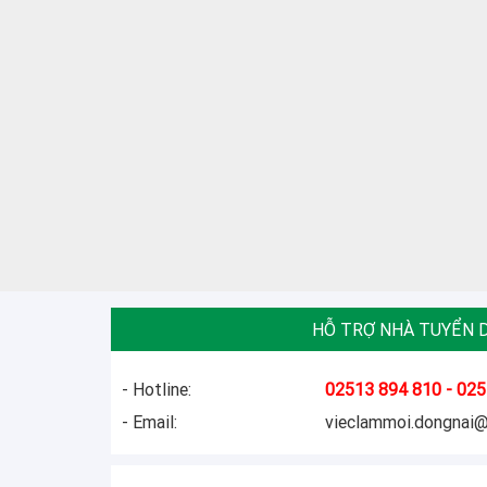
HỖ TRỢ NHÀ TUYỂN 
- Hotline:
02513 894 810 - 025
- Email:
vieclammoi.dongnai