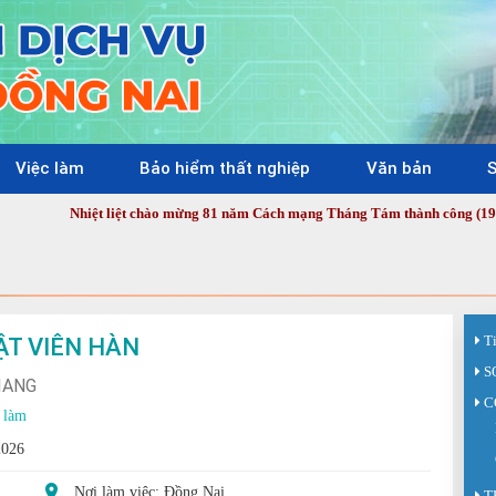
Việc làm
Bảo hiểm thất nghiệp
Văn bản
S
Nhiệt liệt chào mừng 81 năm Cách mạng Tháng Tám thành công (19/8/1945 - 
ẬT VIÊN HÀN
T
S
IANG
C
 làm
2026
Nơi làm việc: Đồng Nai
T