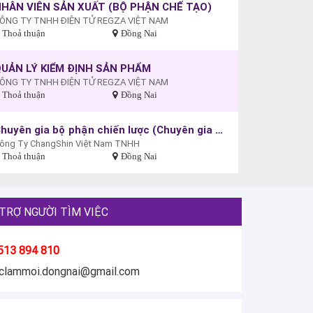
HÂN VIÊN SẢN XUẤT (BỘ PHẬN CHẾ TẠO)
ÔNG TY TNHH ĐIỆN TỬ REGZA VIỆT NAM
Thoả thuận
Đồng Nai
UẢN LÝ KIỂM ĐỊNH SẢN PHẨM
ÔNG TY TNHH ĐIỆN TỬ REGZA VIỆT NAM
Thoả thuận
Đồng Nai
Chuyên gia bộ phận chiến lược (Chuyên gia bộ phận SPT)
ông Ty ChangShin Việt Nam TNHH
Thoả thuận
Đồng Nai
TRỢ NGƯỜI TÌM VIỆC
513 894 810
eclammoi.dongnai@gmail.com