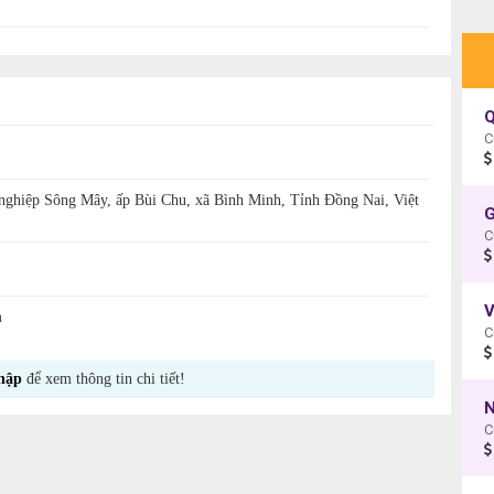
Q
C
ghiệp Sông Mây, ấp Bùi Chu, xã Bình Minh, Tỉnh Đồng Nai, Việt
C
m
C
hập
để xem thông tin chi tiết!
N
C