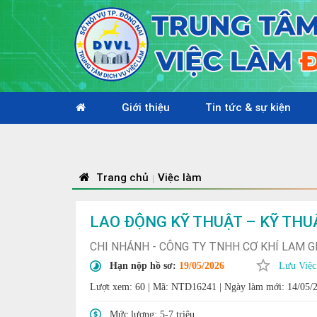
Giới thiệu
Tin tức & sự kiện
Trang chủ
Việc làm
|
LAO ĐỘNG KỸ THUẬT – KỸ THU
CHI NHÁNH - CÔNG TY TNHH CƠ KHÍ LAM G
Hạn nộp hồ sơ:
19/05/2026
Lưu Việc
Lượt xem: 60
|
Mã: NTD16241
|
Ngày làm mới: 14/05/
Mức lương:
5-7 triệu