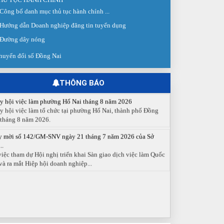
Công bố danh mục thủ tục hành chính ...
 giao dịch việc làm lần thứ 08 năm 2026: Hơn 4.300 cơ hội...
g ngày 03/8/2026, Trung tâm Dịch vụ việc làm Đồng Nai tổ
Hướng dẫn Doanh nghiệp đăng tin tuyển dụng
 Sàn giao dịch việc làm lần thứ 08...
Đường dây nóng
 cáo số 141/BC-TTDVVL của Trung tâm Dịch vụ việc làm
g...
huyển đổi số Đồng Nai
 cáo kết quả tổ chức Sàn giao dịch việc làm lần thứ 08/2026
y 03 tháng 08 năm 2026.
THÔNG BÁO
y hội việc làm phường Hố Nai tháng 8 năm 2026
y hội việc làm tổ chức tại phường Hố Nai, thành phố Đồng
 tháng 8 năm 2026.
y mời số 142/GM-SNV ngày 21 tháng 7 năm 2026 của Sở
..
việc tham dự Hội nghị triển khai Sàn giao dịch việc làm Quốc
và ra mắt Hiệp hội doanh nghiệp...