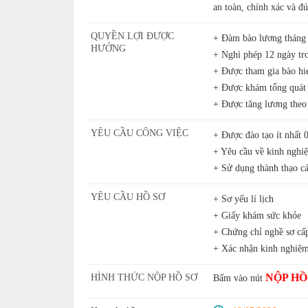
an toàn, chính xác và đú
QUYỀN LỢI ĐƯỢC
+ Đàm bào lương tháng
HƯỞNG
+ Nghì phép 12 ngày tr
+ Được tham gia bào hi
+ Được khám tổng quát
+ Được tăng lương theo
YÊU CẦU CÔNG VIỆC
+ Được đào tạo ít nhất
+ Yêu cầu về kinh nghi
+ Sử dụng thành thạo cá
YÊU CẦU HỒ SƠ
+ Sơ yếu lí lịch
+ Giấy khám sức khỏe
+ Chứng chỉ nghề sơ cấ
+ Xác nhận kinh nghiệm
NỘP HỒ
HÌNH THỨC NỘP HỒ SƠ
Bấm vào nút