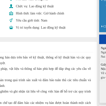
Sàn
Chức vụ:
Lao động kỹ thuật
Sán
Hình thức làm việc:
Giờ hành chính
chức
Yêu cầu giới tính:
Nam
Báo
Đồn
C
Vị trí tuyển dụng:
Lao động kỹ thuật
Báo
ngà
Ngà
Ngà
Nai
ng hàn dựa trên bản vẽ kỹ thuật, thông số kỹ thuật hàn và các quy
Giấ
uyệt.
Nội.
Về 
pháp, vật liệu và thông số hàn phù hợp để đáp ứng các yêu cầu về
gia 
àn trong quá trình sản xuất và đảm bảo tuân thủ các tiêu chuẩn và
ành.
ghiệm và ghi nhận tài liệu về công việc hàn để hỗ trợ các quy trình
m chế tạo để đảm bảo các nhiệm vụ hàn được hoàn thành một cách