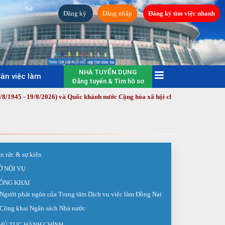
Đăng ký
Đăng nhập
Đăng ký tìm việc nhanh
NHÀ TUYỂN DỤNG
àn việc làm
Đăng tuyển & Tìm hồ sơ
19/8/2026) và Quốc khánh nước Cộng hòa xã hội chủ nghĩa Việt Nam (2/9/1945
in tức & sự kiện
Ở NỘI VỤ
ÔNG KHAI
Người phát ngôn của Trung tâm Dịch vụ việc làm Đồng Nai
Công khai Ngân sách Nhà nước
HỦ TỤC HÀNH CHÍNH