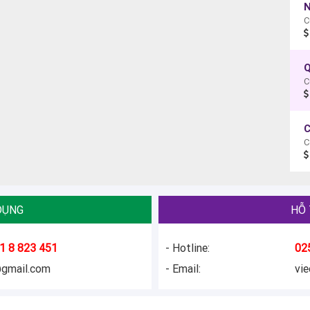
N
C
Q
C
C
DỤNG
HỖ 
1 8 823 451
- Hotline:
02
@gmail.com
- Email:
vi