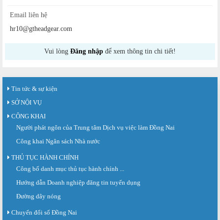
Email liên hệ
hr10@gtheadgear.com
Vui lòng
Đăng nhập
để xem thông tin chi tiết!
Tin tức & sự kiện
SỞ NỘI VỤ
CÔNG KHAI
Người phát ngôn của Trung tâm Dịch vụ việc làm Đồng Nai
Công khai Ngân sách Nhà nước
THỦ TỤC HÀNH CHÍNH
Công bố danh mục thủ tục hành chính ...
Sàn giao dịch việc làm lần thứ 08 năm 2026: Hơn 4.300 cơ hội...
Sáng ngày 03/8/2026, Trung tâm Dịch vụ việc làm Đồng Nai tổ chức Sàn giao
Hướng dẫn Doanh nghiệp đăng tin tuyển dụng
dịch việc làm lần thứ 08...
Đường dây nóng
Báo cáo số 141/BC-TTDVVL của Trung tâm Dịch vụ việc làm Đồng...
Chuyển đổi số Đồng Nai
Báo cáo kết quả tổ chức Sàn giao dịch việc làm lần thứ 08/2026 ngày 03