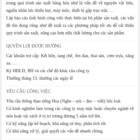
trong quá trình sản xuất hàng hóa như là vấn đề về nguyên vật liệu,
nguồn nhân lực thiếu hụt, máy móc, thiết bị gặp trục trặc. . .
Lập báo cáo tình hình công việc thực hiện tại bộ phận sản xuất, các vấn
đề tồn đọng cũng như đề xuất ra các phương pháp tối ưu để cải thiện
quy trình sản xuất, nâng cao hơn nữa chất lượng cho các sản phẩm.
QUYỀN LỢI ĐƯỢC HƯỞNG
Các khoản trợ cấp: Kết hôn, tang chế, ốm đau, thai sản, cơm trưa, xăng
xe. . .
Ký HĐLĐ, BH và các chế độ khác của công ty
Thưởng tháng 13, thưởng các ngày lễ
YÊU CẦU CÔNG VIỆC
Yêu cầu thông thạo tiếng Hoa (Nghe – nói – đọc – viết) lưu loát.
Có kinh nghiệm làm trong các công ty may mặc hoặc chuyên ngành về
nón hoặc túi xách ở vị trí tương đương 5 năm trở lên.
Có kỹ năng lập kế hoạch, khả năng tư duy, phân tích tốt.
Có khả năng xử lý, giải quyết các vấn đề nhanh chóng.