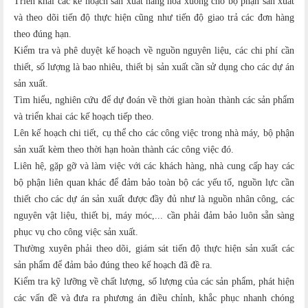
Triển khai các kế hoạch sản xuất hàng hóa xuống cho bộ phận sản xuất
và theo dõi tiến độ thực hiện cũng như tiến độ giao trả các đơn hàng
theo đúng hạn.
Kiểm tra và phê duyệt kế hoạch về nguồn nguyên liệu, các chi phí cần
thiết, số lượng là bao nhiêu, thiết bị sản xuất cần sử dụng cho các dự án
sản xuất.
Tìm hiểu, nghiên cứu để dự đoán về thời gian hoàn thành các sản phẩm
và triển khai các kế hoạch tiếp theo.
Lên kế hoạch chi tiết, cụ thể cho các công việc trong nhà máy, bộ phận
sản xuất kèm theo thời hạn hoàn thành các công việc đó.
Liên hệ, gặp gỡ và làm việc với các khách hàng, nhà cung cấp hay các
bộ phận liên quan khác để đảm bảo toàn bộ các yếu tố, nguồn lực cần
thiết cho các dự án sản xuất được đầy đủ như là nguồn nhân công, các
nguyên vật liệu, thiết bị, máy móc,... cần phải đảm bảo luôn sẵn sàng
phục vụ cho công việc sản xuất.
Thường xuyên phải theo dõi, giám sát tiến độ thực hiện sản xuất các
sản phẩm để đảm bảo đúng theo kế hoạch đã đề ra.
Kiểm tra kỹ lưỡng về chất lượng, số lượng của các sản phẩm, phát hiện
các vấn đề và đưa ra phương án điều chỉnh, khắc phục nhanh chóng