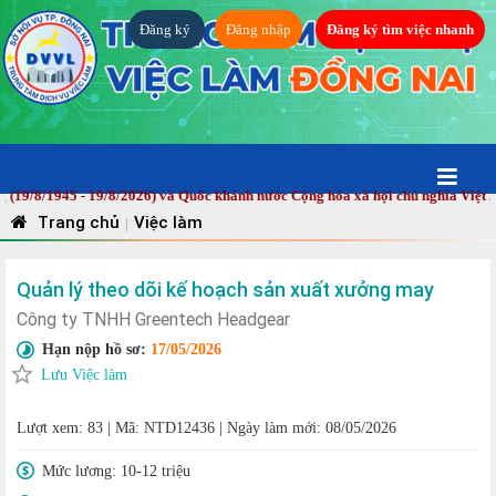
Đăng ký
Đăng nhập
Đăng ký tìm việc nhanh
/1945 - 19/8/2026) và Quốc khánh nước Cộng hòa xã hội chủ nghĩa Việt Nam 
Trang chủ
Việc làm
|
Quản lý theo dõi kế hoạch sản xuất xưởng may
Công ty TNHH Greentech Headgear
Hạn nộp hồ sơ:
17/05/2026
Lưu Việc làm
Lượt xem: 83
|
Mã: NTD12436
|
Ngày làm mới: 08/05/2026
Mức lương:
10-12 triệu