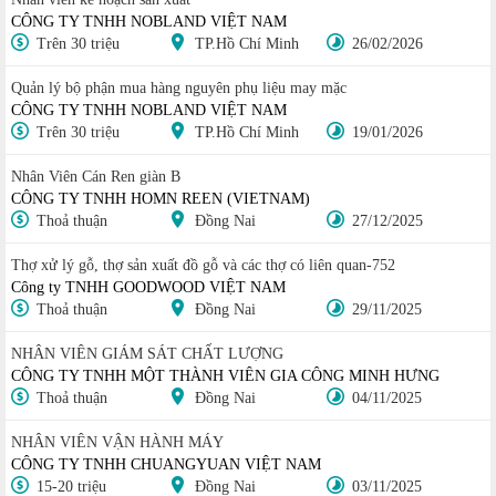
CÔNG TY TNHH NOBLAND VIỆT NAM
Trên 30 triệu
TP.Hồ Chí Minh
26/02/2026
Quản lý bộ phận mua hàng nguyên phụ liệu may mặc
CÔNG TY TNHH NOBLAND VIỆT NAM
Trên 30 triệu
TP.Hồ Chí Minh
19/01/2026
Nhân Viên Cán Ren giàn B
CÔNG TY TNHH HOMN REEN (VIETNAM)
Thoả thuận
Đồng Nai
27/12/2025
Thợ xử lý gỗ, thợ sản xuất đồ gỗ và các thợ có liên quan-752
Công ty TNHH GOODWOOD VIỆT NAM
Thoả thuận
Đồng Nai
29/11/2025
NHÂN VIÊN GIÁM SÁT CHẤT LƯỢNG
CÔNG TY TNHH MỘT THÀNH VIÊN GIA CÔNG MINH HƯNG
Thoả thuận
Đồng Nai
04/11/2025
NHÂN VIÊN VẬN HÀNH MÁY
CÔNG TY TNHH CHUANGYUAN VIỆT NAM
15-20 triệu
Đồng Nai
03/11/2025