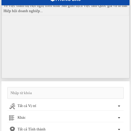
Sàn giao dịch việc làm lần thứ 08 năm 2026: Hơn 4.300 cơ hội...
Sáng ngày 03/8/2026, Trung tâm Dịch vụ việc làm Đồng Nai tổ chức Sàn giao
dịch việc làm lần thứ 08...
Báo cáo số 141/BC-TTDVVL của Trung tâm Dịch vụ việc làm Đồng...
Báo cáo kết quả tổ chức Sàn giao dịch việc làm lần thứ 08/2026 ngày 03
tháng 08 năm 2026.
Ngày hội việc làm phường Hố Nai tháng 8 năm 2026
Ngày hội việc làm tổ chức tại phường Hố Nai, thành phố Đồng Nai tháng 8
năm 2026.
Giấy mời số 142/GM-SNV ngày 21 tháng 7 năm 2026 của Sở Nội...
Về việc tham dự Hội nghị triển khai Sàn giao dịch việc làm Quốc gia và ra mắt
Hiệp hội doanh nghiệp...
Tất cả Vị trí
Khác
Tất cả Tỉnh thành