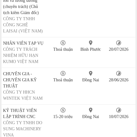
lớn và tương đương
(chuyên trách) (Chủ
tịch kiêm Giám đốc)
CÔNG TY TNHH
CÔNG NGHỆ
LAISAI (VIỆT NAM)
NHÂN VIÊN TẠP VỤ
CÔNG TY TRÁCH
Thoả thuận
Bình Phước
20/07/2026
NHIỆM HỮU HẠN
KUMO VIỆT NAM
CHUYÊN GIA -
CHUYÊN GIA KỸ
Thoả thuận
Đồng Nai
28/06/2026
THUẬT
CÔNG TY HHCN
WINTEK VIỆT NAM
KỸ THUẬT VIÊN
LẬP TRÌNH CNC
15-20 triệu
Đồng Nai
10/07/2026
CÔNG TY TNHH DO
SUNG MACHINERY
VINA