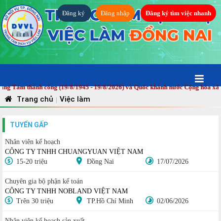
Đăng ký
Đăng nhập
Đăng ký tìm việc nhanh
ám thành công (19/8/1945 - 19/8/2026) và Quốc khánh nước Cộng hòa xã hội 
Trang chủ
Việc làm
|
TUYỂN GẤP
Nhân viên kế hoạch
CÔNG TY TNHH CHUANGYUAN VIỆT NAM
15-20 triệu
Đồng Nai
17/07/2026
Chuyên gia bộ phận kế toán
CÔNG TY TNHH NOBLAND VIỆT NAM
Trên 30 triệu
TP.Hồ Chí Minh
02/06/2026
Nhân viên kế hoạch sản xuất